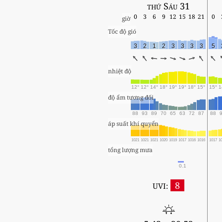
thứ Sáu 31
0
3
6
9
12
15
18
21
0
giờ
Tốc độ gió
3
2
1
2
3
3
3
3
5
nhiệt độ
12°
12°
14°
18°
19°
19°
18°
15°
15°
1
độ ẩm tương đối
88
93
89
70
65
63
72
87
88
áp suất khí quyển
1021
1021
1021
1020
1019
1017
1016
1016
1017
1
tổng lượng mưa
0.1
8
UVI: