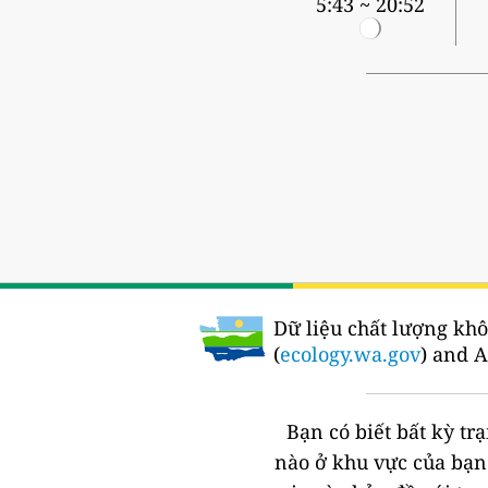
5:43 ~ 20:52
Dữ liệu chất lượng khô
(
ecology.wa.gov
) and A
Bạn có biết bất kỳ t
nào ở khu vực của bạ