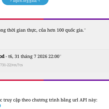
> aqicn.org/gaia/ <
 thời gian thực, của hơn 100 quốc gia.
”
od
- t6, 31 tháng 7 2026 22:00
”
731-22/vn/?cs
c truy cập theo chương trình bằng url API này:
9