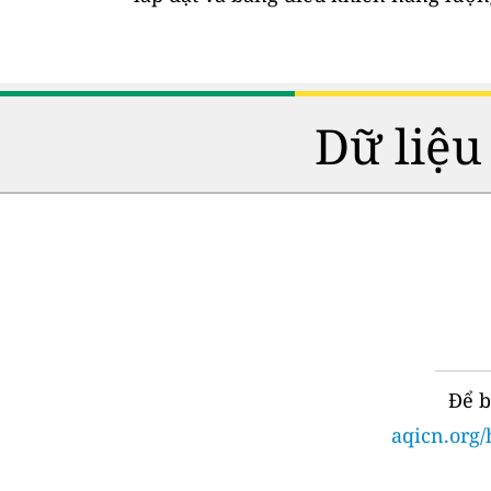
Dữ liệu
Để b
aqicn.org/