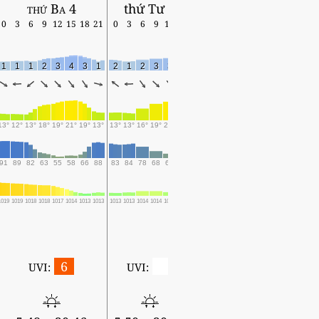
thứ Ba 4
thứ Tư 5
0
3
6
9
12
15
18
21
0
3
6
9
12
15
1
1
1
2
3
4
3
1
2
1
2
3
3
3
13°
12°
13°
18°
19°
21°
19°
13°
13°
13°
16°
19°
20°
20°
91
89
82
63
55
58
66
88
83
84
78
68
62
61
1019
1019
1018
1018
1017
1014
1013
1013
1013
1013
1014
1014
1014
1012
6
0
UVI:
UVI: