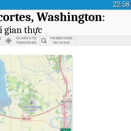
22:58
ortes, Washington
:
i gian thực
t
XáC địNH Vị TRí
TìM KIếM THÀNH
THàNH PHố GầN
PHố CủA BẠN
NHấT
w Rd, Anacortes, Washington