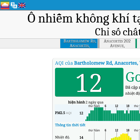
Ô nhiễm không khí t
Chỉ số chấ
Bartholomew Rd,
Anacortes 202
Anacortes,
Avenue,
Washington
Washington
AQI của
Bartholomew Rd, Anacortes,
12
G
Đã cập 
nhiệt độ
hiện hành
2 ngày qua
PM2.5
12
AQI
Thông tin thời tiết
Nhiệt độ.
14