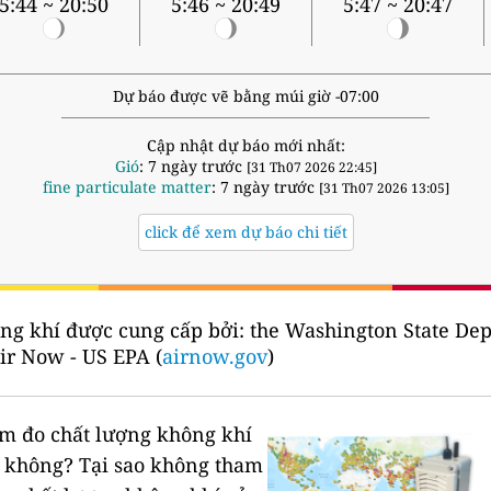
5:44 ~ 20:50
5:46 ~ 20:49
5:47 ~ 20:47
Dự báo được vẽ bằng múi giờ -07:00
Cập nhật dự báo mới nhất:
Gió
: 7 ngày trước
[31 Th07 2026 22:45]
fine particulate matter
: 7 ngày trước
[31 Th07 2026 13:05]
click để xem dự báo chi tiết
ng khí được cung cấp bởi:
the Washington State Dep
ir Now - US EPA (
airnow.gov
)
rạm đo chất lượng không khí
n không?
Tại sao không tham