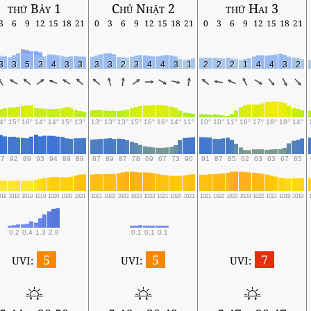
thứ Bảy 1
Chủ Nhật 2
thứ Hai 3
3
6
9
12
15
18
21
0
3
6
9
12
15
18
21
0
3
6
9
12
15
18
21
3
3
5
3
4
3
3
3
3
2
3
4
4
3
1
2
2
2
1
4
4
3
2
4°
15°
16°
14°
14°
15°
13°
13°
13°
13°
15°
16°
16°
14°
11°
10°
10°
11°
16°
17°
18°
18°
14°
97
92
89
93
94
89
89
87
89
87
78
69
67
73
90
91
87
85
62
63
63
67
85
018
1018
1018
1019
1020
1020
1021
1021
1022
1023
1023
1022
1021
1020
1021
1021
1022
1023
1023
1022
1021
1019
1019
0.2
0.4
1.3
2.8
0.1
0.1
0.1
5
5
7
UVI:
UVI:
UVI: