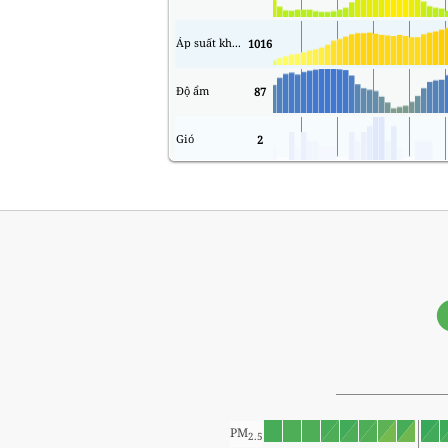
Áp suất không khí
1016
Độ ẩm
87
Gió
2
PM
2.5