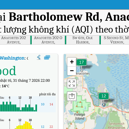
ại
Bartholomew Rd, Anac
t lượng không khí (AQI) theo thờ
Anacortes 202
Anacortes 202 O
Sw 6th, Oak
S Second St, M
Avenue,
Avenue,
Harbor,
Vernon,
Washington
Washington
Washington
Washington
 Washington
:
Chỉ số chất lượng không khí (AQI) thời gian thực Bartholome
+
ood
−
nhật t6, 31 tháng 7 2026 22:00
:
14
°C
phút
tối đa
10
14
12
22