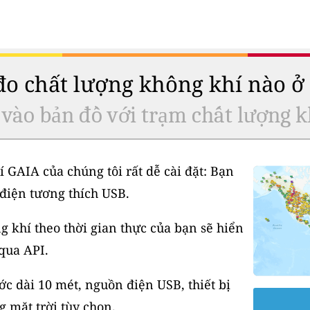
 đo chất lượng không khí nào 
 vào bản đồ với trạm chất lượng k
í GAIA của chúng tôi rất dễ cài đặt: Bạn
điện tương thích USB.
 khí theo thời gian thực của bạn sẽ hiển
 qua API.
 dài 10 mét, nguồn điện USB, thiết bị
 mặt trời tùy chọn.