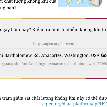
ạm chất lượng không khí của
êng bạn?
gày hôm nay? Kiểm tra mức ô nhiễm không khí trong
https://aqicn.org/here/vn/
hí Bartholomew Rd, Anacortes, Washington, USA
Go
n.org/snapshot/usa/washington/anacortes/bartholomew-rd/20260
a trạm giám sát chất lượng không khí này có thể đượ
aqicn.org/data-platform/api/H9