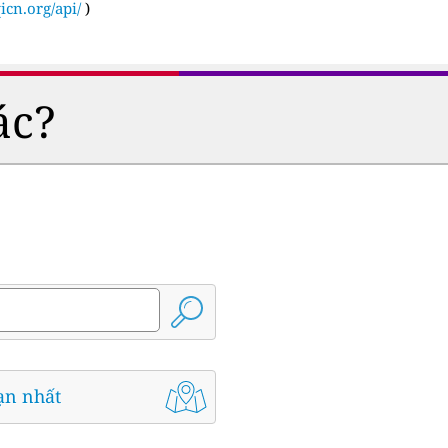
icn.org/api/
)
ác?
ạn nhất