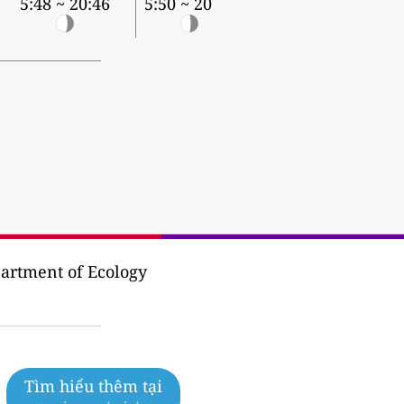
5:48 ~ 20:46
5:50 ~ 20:45
artment of Ecology
Tìm hiểu thêm tại