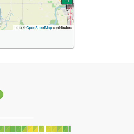
map ©
OpenStreetMap
contributors