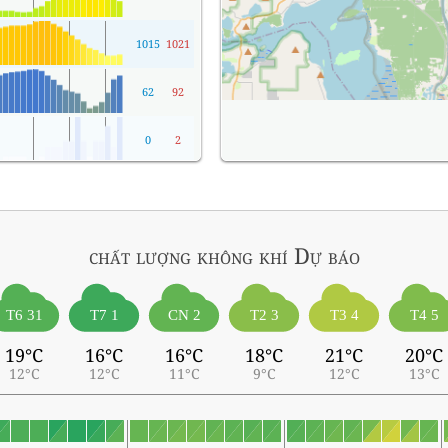
1015
1021
62
92
0
2
chất lượng không khí
Dự báo
T6 31
T7 1
CN 2
T2 3
T3 4
T4 5
19°C
16°C
16°C
18°C
21°C
20°C
12°C
12°C
11°C
9°C
12°C
13°C