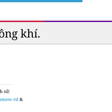
ông khí.
h sử:
olomew-rd
&