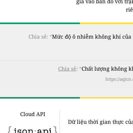
gia vào bản đồ với tr
ri
Chia sẻ: “
Mức độ ô nhiễm không khí của n
Chia sẻ
: “
Chất lượng không k
https://aqic
Cloud API
Dữ liệu thời gian thực củ