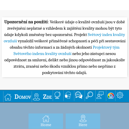
Upozornění na použití
: Veškeré údaje o kvalitě ovzduší jsou v době
zveřejnění neplatné a vzhledem k zajištění kvality mohou být tyto
údaje kdykoli změněny bez upozornění. Projekt
Světový index kvality
ovzduší
vynaložil veškeré přiměřené schopnosti a péči při sestavování
obsahu těchto informací a za žádných okolností
Projektový tým
Světového indexu kvality ovzduší
nebo jeho zástupci nesou
odpovědnost za smluvní, delikt nebo jinou odpovědnost za jakoukoliv
ztrátu, zranění nebo škodu vzniklou přímo nebo nepřímo z
poskytování těchto údajů.
Domov
Zde
Home
Here