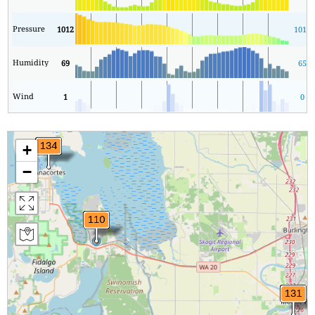
Pressure
1012
1012
Humidity
69
65
Wind
1
0
+
−