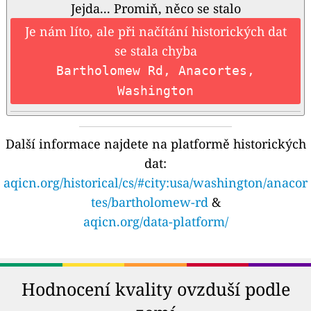
Jejda... Promiň, něco se stalo
Je nám líto, ale při načítání historických dat
se stala chyba
Bartholomew Rd, Anacortes,
Washington
Další informace najdete na platformě historických
dat:
aqicn.org/historical/cs/#city:usa/washington/anacor
tes/bartholomew-rd
&
aqicn.org/data-platform/
Hodnocení kvality ovzduší podle