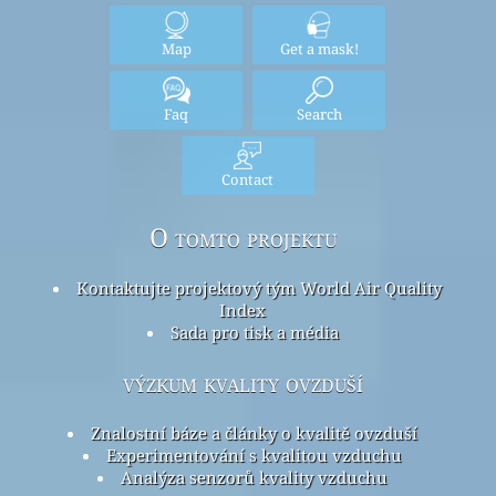
Map
Get a mask!
Faq
Search
Contact
O tomto projektu
Kontaktujte projektový tým World Air Quality
Index
Sada pro tisk a média
výzkum kvality ovzduší
Znalostní báze a články o kvalitě ovzduší
Experimentování s kvalitou vzduchu
Analýza senzorů kvality vzduchu