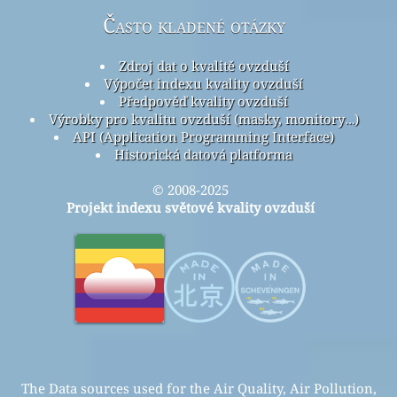
Často kladené otázky
Zdroj dat o kvalitě ovzduší
Výpočet indexu kvality ovzduší
Předpověď kvality ovzduší
Výrobky pro kvalitu ovzduší (masky, monitory…)
API (Application Programming Interface)
Historická datová platforma
© 2008-2025
Projekt indexu světové kvality ovzduší
The Data sources used for the Air Quality, Air Pollution,