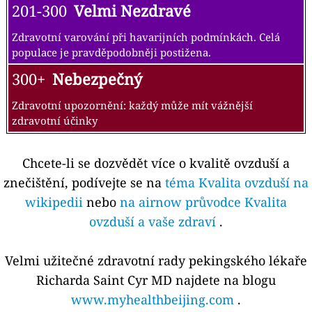
201-300
Velmi Nezdravé
Zdravotní varování při havarijních podmínkách. Celá
populace je pravděpodobněji postižena.
300+
Nebezpečný
Zdravotní upozornění: každý může mít vážnější
zdravotní účinky
Chcete-li se dozvědět více o kvalitě ovzduší a
znečištění, podívejte se na
téma Kvalita ovzduší na
wikipedii
nebo
na airnow průvodce Kvalita
ovzduší a vaše zdraví
.
Velmi užitečné zdravotní rady pekingského lékaře
Richarda Saint Cyr MD najdete na blogu
www.myhealthbeijing.com
.