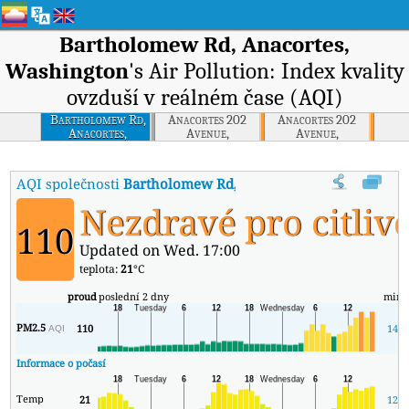
Bartholomew Rd, Anacortes,
Washington
's Air Pollution: Index kvality
ovzduší v reálném čase (AQI)
Bartholomew Rd,
Anacortes 202
Anacortes 202
Anacortes,
Avenue,
Avenue,
Washington
Washington
Washington
AQI společnosti
Bartholomew Rd, Anacortes, Washington
:
I
Nezdravé pro citliv
110
Updated on Wed. 17:00
teplota:
21
°C
proud
poslední 2 dny
min
PM2.5
110
14
AQI
Informace o počasí
Temp
21
12