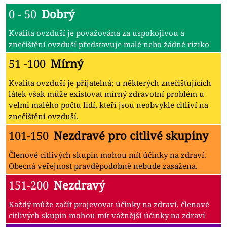
0 - 50
Dobrý
Kvalita ovzduší je považována za uspokojivou a
znečištění ovzduší představuje malé nebo žádné riziko
51 -100
Mírný
Kvalita ovzduší je přijatelná; u některých znečišťujících
látek však může existovat mírný zdravotní problém u
velmi malého počtu lidí, kteří jsou neobvykle citliví na
znečištění ovzduší.
101-150
Nezdravé pro citlivé skupiny
Členové citlivých skupin mohou mít účinky na zdraví.
Obecná veřejnost pravděpodobně nebude zasažena.
151-200
Nezdravý
Každý může začít projevovat účinky na zdraví. členové
citlivých skupin mohou mít vážnější účinky na zdraví