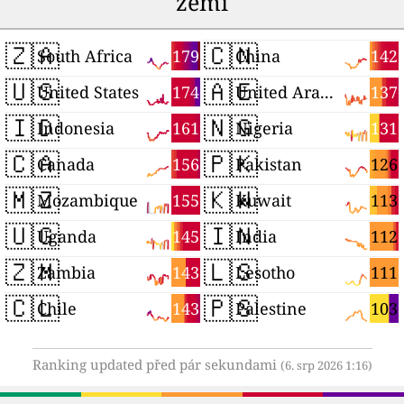
zemí
🇿🇦
🇨🇳
179
142
South Africa
China
🇺🇸
🇦🇪
174
137
United States
United Arab Emirates
🇮🇩
🇳🇬
161
131
Indonesia
Nigeria
🇨🇦
🇵🇰
156
126
Canada
Pakistan
🇲🇿
🇰🇼
155
113
Mozambique
Kuwait
🇺🇬
🇮🇳
145
112
Uganda
India
🇿🇲
🇱🇸
143
111
Zambia
Lesotho
🇨🇱
🇵🇸
143
103
Chile
Palestine
Ranking updated před pár sekundami
(6. srp 2026 1:16)