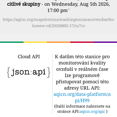
citlivé skupiny
- on Wednesday, Aug 5th 2026,
17:00 pm
”
https://aqicn.org/snapshot/usa/washington/anacortes/bartho
lomew-rd/20260805-17/cs/?cs
Cloud API
K datům této stanice pro
monitorování kvality
ovzduší v reálném čase
lze programově
přistupovat pomocí této
adresy URL API:
aqicn.org/data-platform/a
pi/H99
(
Další informace naleznete na
stránce API:
aqicn.org/api/
)