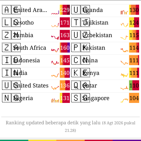
🇦🇪
🇺🇬
229
130
United Arab Emirates
Uganda
🇱🇸
🇹🇯
171
124
Lesotho
Tajikistan
🇿🇲
🇺🇿
163
115
Zambia
Uzbekistan
🇿🇦
🇵🇰
160
114
South Africa
Pakistan
🇮🇩
🇨🇳
145
111
Indonesia
China
🇮🇳
🇰🇪
140
111
India
Kenya
🇺🇸
🇶🇦
136
110
United States
Qatar
🇳🇬
🇸🇬
131
104
Nigeria
Singapore
Ranking updated beberapa detik yang lalu
(8 Agt 2026 pukul
21.28)