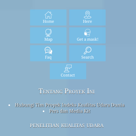
Home
Here
Map
Get a mask!
Faq
Search
Contact
Tentang Proyek Ini
Hubungi Tim Proyek Indeks Kualitas Udara Dunia
Pers dan Media Kit
penelitian kualitas udara