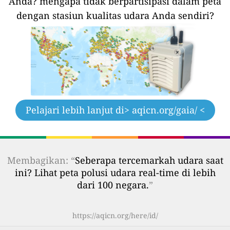
Anda?
mengapa tidak berpartisipasi dalam peta
dengan stasiun kualitas udara Anda sendiri?
Pelajari lebih lanjut di
> aqicn.org/gaia/ <
Membagikan: “
Seberapa tercemarkah udara saat
ini? Lihat peta polusi udara real-time di lebih
dari 100 negara.
”
https://aqicn.org/here/id/