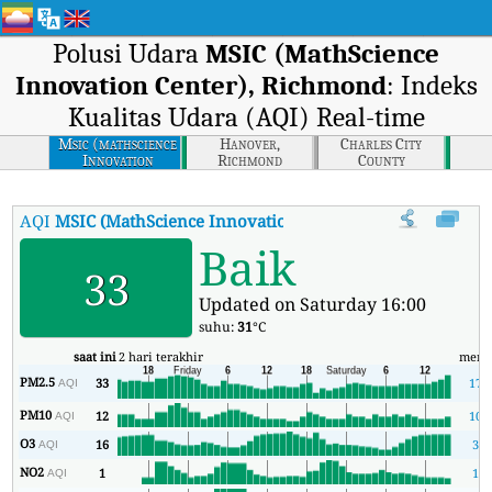
Polusi Udara
MSIC (MathScience
Innovation Center), Richmond
: Indeks
Kualitas Udara (AQI) Real-time
Msic (mathscience
Hanover,
Charles City
Innovation
Richmond
County
Center), Richmond
AQI
MSIC (MathScience Innovation Center), Richmond
:
Indek
Baik
33
Updated on Saturday 16:00
suhu:
31
°C
saat ini
2 hari terakhir
meni
PM2.5
33
17
AQI
PM10
12
10
AQI
O3
16
3
AQI
NO2
1
1
AQI