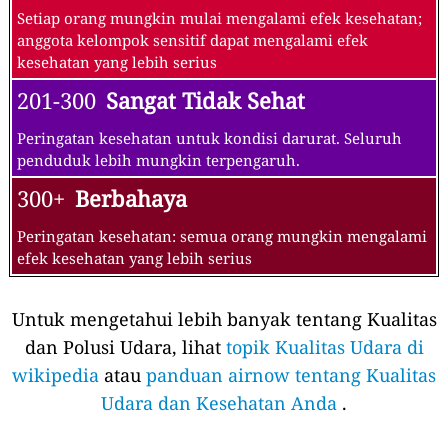
Setiap orang mungkin mulai mengalami efek kesehatan;
anggota kelompok sensitif dapat mengalami efek
kesehatan yang lebih serius
201-300
Sangat Tidak Sehat
Peringatan kesehatan untuk kondisi darurat. Seluruh
penduduk lebih mungkin terpengaruh.
300+
Berbahaya
Peringatan kesehatan: semua orang mungkin mengalami
efek kesehatan yang lebih serius
Untuk mengetahui lebih banyak tentang Kualitas
dan Polusi Udara, lihat
topik Kualitas Udara di
wikipedia
atau
panduan airnow tentang Kualitas
Udara dan Kesehatan Anda
.