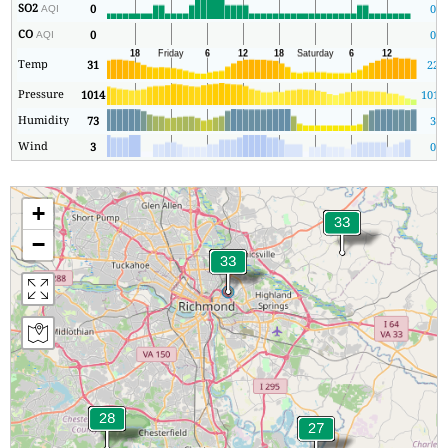
SO2
0
0
AQI
CO
0
0
AQI
Temp
31
22
Pressure
1014
1014
Humidity
73
3
Wind
3
0
+
−