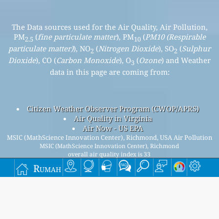
The Data sources used for the Air Quality, Air Pollution,
PM
(
fine particulate matter
), PM
(
PM10 (Respirable
2.5
10
particulate matter)
), NO
(
Nitrogen Dioxide
), SO
(
Sulphur
2
2
Dioxide
), CO (
Carbon Monoxide
), O
(
Ozone
) and Weather
3
data in this page are coming from:
Citizen Weather Observer Program (CWOP/APRS)
Air Quality in Virginia
Air Now - US EPA
MSIC (MathScience Innovation Center), Richmond, USA Air Pollution
MSIC (MathScience Innovation Center), Richmond
overall air quality index is 33
MSIC (MathScience Innovation Center), Richmond PM
(fine
2.5
Rumah
particulate matter) AQI is 33 - MSIC (MathScience Innovation
Center), Richmond PM
(PM10 (Respirable particulate
10
matter)) AQI is 12 - MSIC (MathScience Innovation Center),
Richmond NO
(Nitrogen Dioxide) AQI is 1 - MSIC
2
(MathScience Innovation Center), Richmond SO
(Sulphur
2
Dioxide) AQI is 0 - MSIC (MathScience Innovation Center),