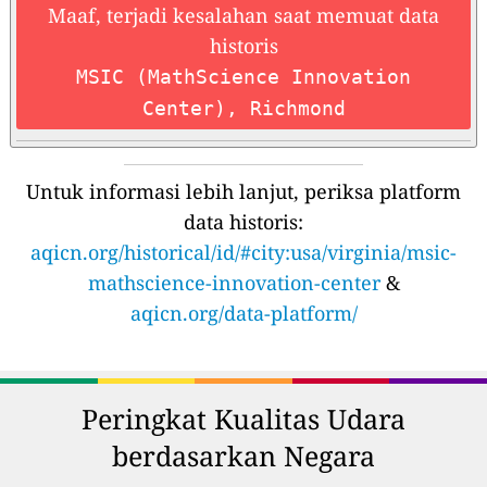
Maaf, terjadi kesalahan saat memuat data
historis
MSIC (MathScience Innovation
Center), Richmond
Untuk informasi lebih lanjut, periksa platform
data historis:
aqicn.org/historical/id/#city:usa/virginia/msic-
mathscience-innovation-center
&
aqicn.org/data-platform/
Peringkat Kualitas Udara
berdasarkan Negara