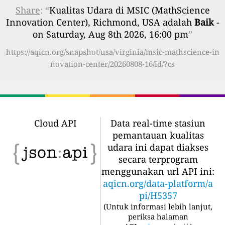
Share
: “
Kualitas Udara di MSIC (MathScience
Innovation Center), Richmond, USA adalah
Baik
-
on Saturday, Aug 8th 2026, 16:00 pm
”
https://aqicn.org/snapshot/usa/virginia/msic-mathscience-in
novation-center/20260808-16/id/?cs
Cloud API
Data real-time stasiun
pemantauan kualitas
udara ini dapat diakses
secara terprogram
menggunakan url API ini:
aqicn.org/data-platform/a
pi/H5357
(
Untuk informasi lebih lanjut,
periksa halaman