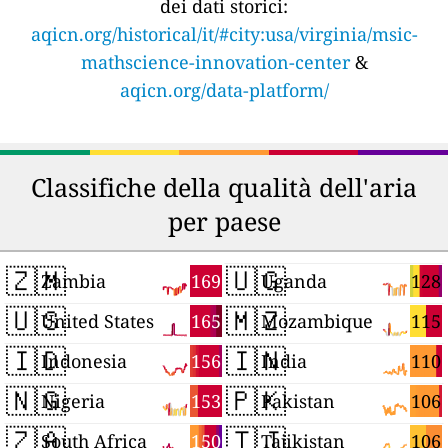
dei dati storici:
aqicn.org/historical/it/#city:usa/virginia/msic-
mathscience-innovation-center
&
aqicn.org/data-platform/
Classifiche della qualità dell'aria
per paese
🇿🇲
🇺🇬
169
128
Zambia
Uganda
🇺🇸
🇲🇿
165
115
United States
Mozambique
🇮🇩
🇮🇳
156
110
Indonesia
India
🇳🇬
🇵🇰
153
106
Nigeria
Pakistan
🇿🇦
🇹🇯
150
106
South Africa
Tajikistan