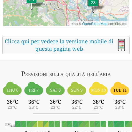
map ©
OpenStreetMap
contributors
Clicca qui per vedere la versione mobile di
questa pagina web
Previsioni sulla qualità dell'aria
THU 6
FRI 7
SAT 8
SUN 9
MON 10
TUE 11
36°C
36°C
36°C
36°C
38°C
36°C
23°C
23°C
23°C
22°C
23°C
23°C
PM
2.5