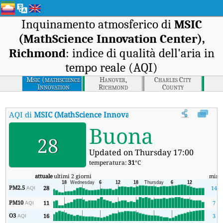
Inquinamento atmosferico di
MSIC
(MathScience Innovation Center),
Richmond
: indice di qualità dell'aria in
tempo reale (AQI)
Msic (mathscience
Hanover,
Charles City
Innovation
Richmond
County
Center), Richmond
AQI di
MSIC (MathScience Innovation Center), Richmond
:
In
Buona
28
Updated on Thursday 17:00
temperatura:
31
°C
attuale
ultimi 2 giorni
min
PM2.5
28
14
AQI
PM10
11
7
AQI
O3
16
3
AQI