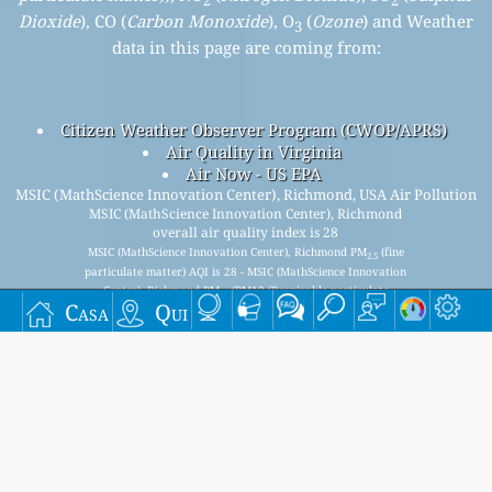
2
2
Dioxide
), CO (
Carbon Monoxide
), O
(
Ozone
) and Weather
3
data in this page are coming from:
Citizen Weather Observer Program (CWOP/APRS)
Air Quality in Virginia
Air Now - US EPA
MSIC (MathScience Innovation Center), Richmond, USA Air Pollution
MSIC (MathScience Innovation Center), Richmond
overall air quality index is 28
MSIC (MathScience Innovation Center), Richmond PM
(fine
2.5
particulate matter) AQI is 28 - MSIC (MathScience Innovation
Center), Richmond PM
(PM10 (Respirable particulate
10
Casa
Qui
matter)) AQI is 11 - MSIC (MathScience Innovation Center),
Richmond NO
(Nitrogen Dioxide) AQI is 1 - MSIC
2
(MathScience Innovation Center), Richmond SO
(Sulphur
2
Dioxide) AQI is 0 - MSIC (MathScience Innovation Center),
Richmond O
(Ozone) AQI is 16 - MSIC (MathScience
3
Innovation Center), Richmond CO (Carbon Monoxide) AQI is 0
-