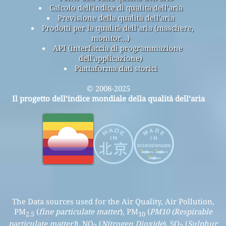
Calcolo dell'indice di qualità dell'aria
Previsione della qualità dell'aria
Prodotti per la qualità dell'aria (maschere,
monitor...)
API (interfaccia di programmazione
dell'applicazione)
Piattaforma dati storici
© 2008-2025
Il progetto dell’indice mondiale della qualità dell’aria
The Data sources used for the Air Quality, Air Pollution,
PM
(
fine particulate matter
), PM
(
PM10 (Respirable
2.5
10
particulate matter)
), NO
(
Nitrogen Dioxide
), SO
(
Sulphur