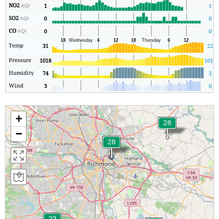
NO2
1
1
AQI
SO2
0
0
AQI
CO
0
0
AQI
Temp
31
22
Pressure
1018
1015
Humidity
74
3
Wind
3
0
+
−