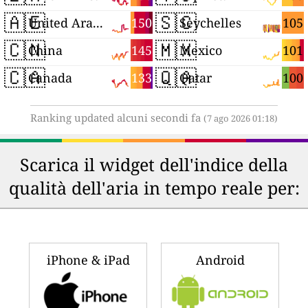
🇦🇪
🇸🇨
150
105
United Arab Emirates
Seychelles
🇨🇳
🇲🇽
145
101
China
Mexico
🇨🇦
🇶🇦
133
100
Canada
Qatar
Ranking updated alcuni secondi fa
(7 ago 2026 01:18)
Scarica il widget dell'indice della
qualità dell'aria in tempo reale per:
iPhone & iPad
Android