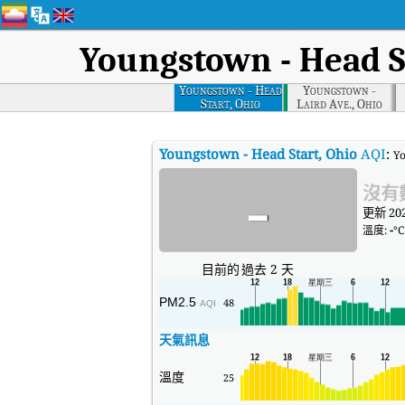
Youngstown - Head S
Youngstown - Head
Youngstown -
Start, Ohio
Laird Ave., Ohio
Youngstown - Head Start, Ohio
AQI
:
Y
-
沒有
更新 202
溫度:
-
°C
目前的
過去 2 天
PM2.5
48
AQI
天氣訊息
溫度
25