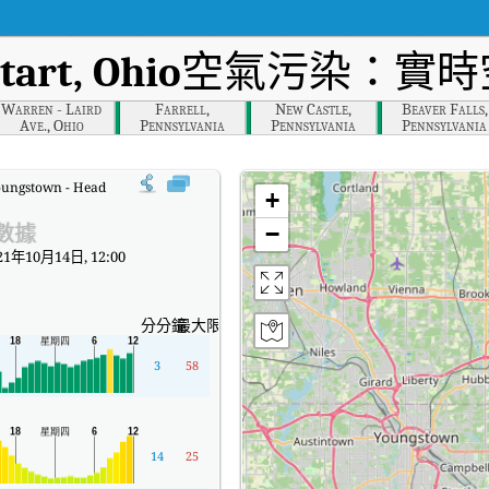
tart, Ohio
空氣污染：實時
Warren - Laird
Farrell,
New Castle,
Beaver Falls,
Ave., Ohio
Pennsylvania
Pennsylvania
Pennsylvania
oungstown - Head Start, Ohio實時空氣質量指數（AQI）。
+
數據
−
1年10月14日, 12:00
分分鐘
最大限度
3
58
14
25