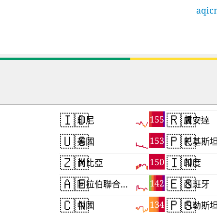
aqicn
🇮🇩
🇷🇼
155
印尼
盧安達
🇺🇸
🇵🇰
153
美國
巴基斯
🇿🇲
🇮🇳
150
尚比亞
印度
🇦🇪
🇪🇸
142
阿拉伯聯合大公國
西班牙
🇨🇳
🇵🇸
134
中國