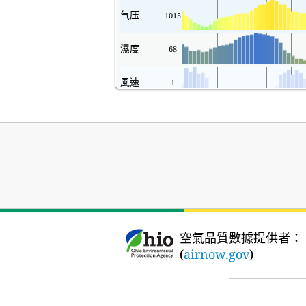
气压
1015
濕度
68
風速
1
空氣品質數據提供者：
(
airnow.gov
)