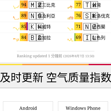
🇲🇿
🇹🇼
94
77
莫三比克
台灣
🇳🇬
🇸🇰
89
76
奈及利亞
斯洛伐克
🇰🇼
🇳🇿
85
71
科威特
紐西蘭
🇧🇩
🇮🇱
84
69
孟加拉
以色列
Ranking updated 1 分鐘前
(2026年8月7日 13:50)
 及时更新 空气质量指数
Android
Windows Phone