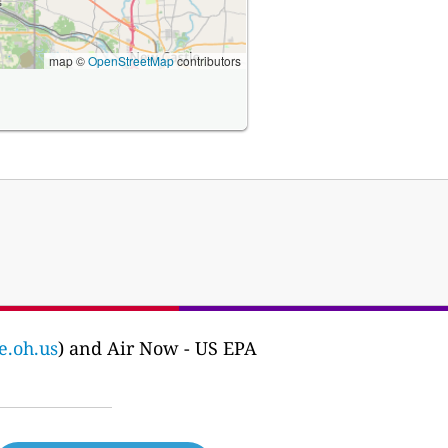
map ©
OpenStreetMap
contributors
e.oh.us
) and Air Now - US EPA