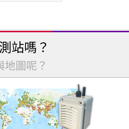
測站嗎？
與地圖呢？