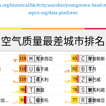
.org/historical/hk/#city:usa/ohio/youngstown-head-st
aqicn.org/data-platform/
空气质量最差城市排名
🇲🇾
🇨🇾
118
83
馬來西亞
賽普勒斯
🇺🇬
🇧🇹
110
82
坦
烏干達
不丹
🇮🇹
🇿🇼
110
79
義大利
辛巴威
🇹🇭
🇸🇲
96
78
泰國
聖馬利諾
🇱🇸
🇷🇸
94
77
巴勒斯坦自治區
賴索托
塞爾維亞