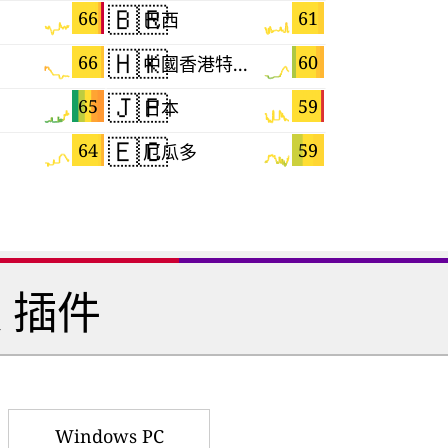
🇧🇷
🇲🇬
66
61
巴西
馬達加斯
🇭🇰
🇩🇪
66
60
中國香港特別行政區
德國
🇯🇵
🇱🇰
65
59
日本
斯里蘭卡
🇪🇨
🇧🇦
64
59
厄瓜多
 插件
Windows PC