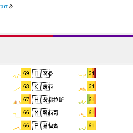
art
&
🇴🇲
🇭🇺
69
64
阿曼
匈牙利
🇰🇪
🇨🇿
68
64
肯亞
捷克
🇭🇳
🇨🇲
67
61
宏都拉斯
喀麥隆
🇲🇽
🇬🇹
66
61
墨西哥
瓜地馬拉
🇵🇭
🇭🇷
66
61
菲律賓
克羅埃西