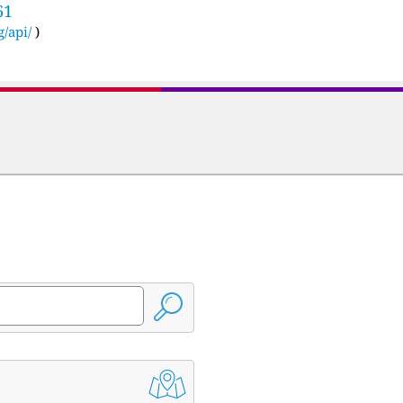
61
g/api/
)