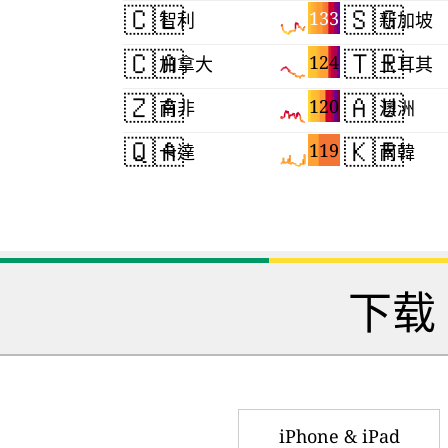
🇨🇱
🇸🇬
133
智利
新加坡
🇨🇦
🇹🇷
124
加拿大
土耳其
🇿🇦
🇦🇺
120
南非
澳洲
🇶🇦
🇰🇷
119
卡達
南韓
下载
iPhone & iPad