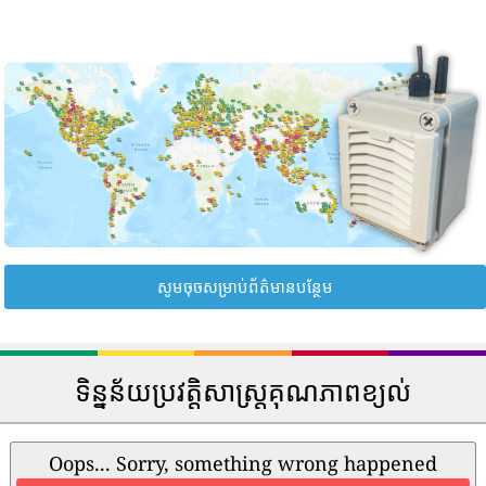
សូមចុចសម្រាប់ព័ត៌មានបន្ថែម
ទិន្នន័យប្រវត្តិសាស្រ្តគុណភាពខ្យល់
Oops... Sorry, something wrong happened