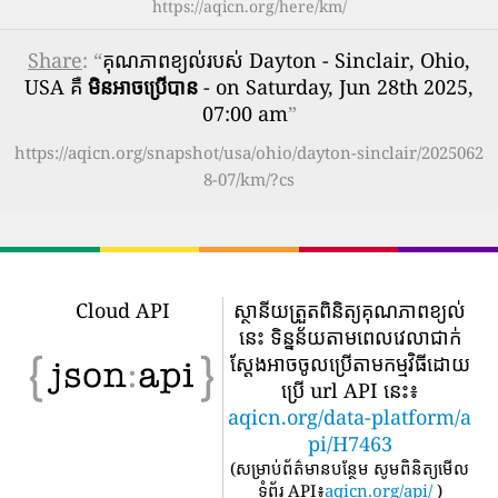
https://aqicn.org/here/km/
Share
: “
គុណភាពខ្យល់របស់ Dayton - Sinclair, Ohio,
USA គឺ
មិនអាចប្រើបាន
- on Saturday, Jun 28th 2025,
07:00 am
”
https://aqicn.org/snapshot/usa/ohio/dayton-sinclair/2025062
8-07/km/?cs
Cloud API
ស្ថានីយត្រួតពិនិត្យគុណភាពខ្យល់
នេះ ទិន្នន័យតាមពេលវេលាជាក់
ស្តែងអាចចូលប្រើតាមកម្មវិធីដោយ
ប្រើ url API នេះ៖
aqicn.org/data-platform/a
pi/H7463
(
សម្រាប់ព័ត៌មានបន្ថែម សូមពិនិត្យមើល
ទំព័រ API៖
aqicn.org/api/
)