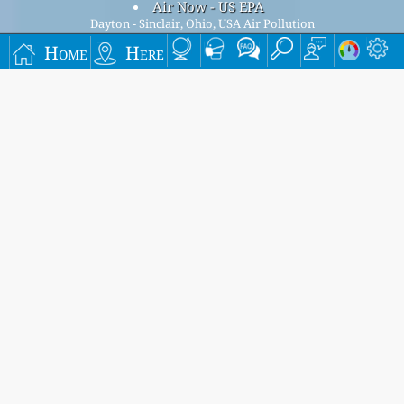
Air Now - US EPA
Dayton - Sinclair, Ohio, USA Air Pollution
Dayton - Sinclair, Ohio overall air quality index is
Home
Here
41
Dayton - Sinclair, Ohio PM
(fine particulate matter) AQI is
2.5
41 - Dayton - Sinclair, Ohio PM
(PM10 (Respirable
10
particulate matter)) AQI is 18 - Dayton - Sinclair, Ohio NO
2
(Nitrogen Dioxide) AQI is n/a - Dayton - Sinclair, Ohio SO
2
(Sulphur Dioxide) AQI is n/a - Dayton - Sinclair, Ohio O
3
(Ozone) AQI is n/a - Dayton - Sinclair, Ohio CO (Carbon
Monoxide) AQI is n/a -
Signup for our free monthly mailing list, and get
notified when new articles are available.
submit
This page has been generated on Sunday, Aug 9th 2026, 16:03 pm CST from jp2n