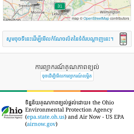
map ©
OpenStreetMap
contributors
សូមចុចទីនេះដើម្បីមើលកំណែចល័តនៃទំព័របណ្តាញនេះ។
ការព្យាករណ៍គុណភាពខ្យល់
ចុចដើម្បីមើលការព្យាករណ៍លម្អិត
ទិន្នន័យគុណភាពខ្យល់ផ្តល់ដោយ៖
the Ohio
Environmental Protection Agency
(
epa.state.oh.us
) and Air Now - US EPA
(
airnow.gov
)