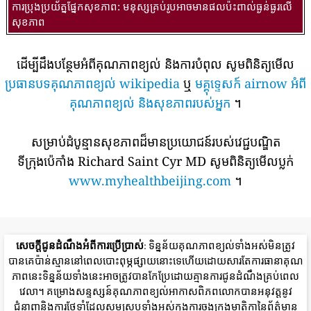
ការប្រុងប្រយ័ត្នផ្នែកសុខភាព: មនុស្សគ្រប់រូបអាចមានផលប៉ះពាល់ធ្ងន់ធ្ងរលើ
សុខភាព
ដើម្បីដឹងបន្ថែមអំពីគុណភាពខ្យល់ និងការបំពុល សូមពិនិត្យមើល
ប្រធានបទគុណភាពខ្យល់ wikipedia
ឬ
មគ្គុទ្ទេសក៍ airnow អំពី
គុណភាពខ្យល់ និងសុខភាពរបស់អ្នក
។
សម្រាប់ដំបូន្មានសុខភាពដ៏មានប្រយោជន៍របស់វេជ្ជបណ្ឌិត
ទីក្រុងប៉េកាំង Richard Saint Cyr MD សូមពិនិត្យមើលប្លក់
www.myhealthbeijing.com
។
សេចក្តីជូនដំណឹងអំពីការប្រើប្រាស់
: ទិន្នន័យគុណភាពខ្យល់ទាំងអស់មិនត្រូវ
បានគេប៉ាន់ស្មាននៅពេលបោះពុម្ភផ្សាយនោះទេហើយដោយសារតែការធានាគុណ
ភាពនេះទិន្នន័យទាំងនេះអាចត្រូវបានកែប្រែដោយគ្មានការជូនដំណឹងគ្រប់ពេល
វេលា។ គម្រោងសន្ទស្សន៍គុណភាពខ្យល់អាកាសពិភពលោកបានអនុវត្តនូវ
ជំនាញនិងការថែទាំដែលសមស្របទាំងអស់ក្នុងការចងក្រងមាតិកានៃព័ត៌មាន