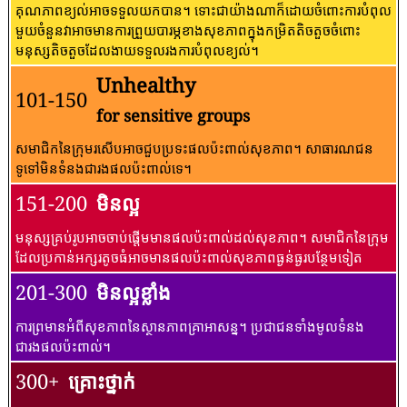
គុណភាពខ្យល់អាចទទួលយកបាន។ ទោះជាយ៉ាងណាក៏ដោយចំពោះការបំពុល
មួយចំនួនវាអាចមានការព្រួយបារម្ភខាងសុខភាពក្នុងកម្រិតតិចតួចចំពោះ
មនុស្សតិចតួចដែលងាយទទួលរងការបំពុលខ្យល់។
Unhealthy
101-150
for sensitive groups
សមាជិកនៃក្រុមរសើបអាចជួបប្រទះផលប៉ះពាល់សុខភាព។ សាធារណជន​
ទូទៅ​មិន​ទំនង​ជា​រង​ផល​ប៉ះពាល់​ទេ។
151-200
មិនល្អ
មនុស្សគ្រប់រូបអាចចាប់ផ្តើមមានផលប៉ះពាល់ដល់សុខភាព។ សមាជិកនៃក្រុម
ដែលប្រកាន់អក្សរតូចធំអាចមានផលប៉ះពាល់សុខភាពធ្ងន់ធ្ងរបន្ថែមទៀត
201-300
មិនល្អខ្លាំង
ការព្រមានអំពីសុខភាពនៃស្ថានភាពគ្រាអាសន្ន។ ប្រជាជនទាំងមូលទំនង
ជារងផលប៉ះពាល់។
300+
គ្រោះថ្នាក់