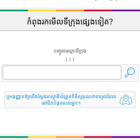
កំពុងរកមើលទីក្រុងផ្សេងទៀត?
បញ្ចូលឈ្មោះទីក្រុង
↓ ↓ ↓
ឬអនុញ្ញាតឱ្យយើងស្វែងរកស្ថានីយ៍ត្រួតពិនិត្យគុណភាពខ្យល់ដែល
នៅជិតបំផុតរបស់អ្នក។