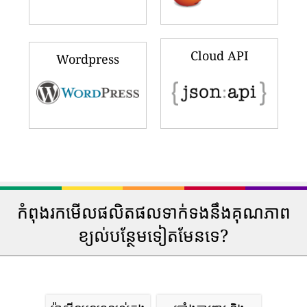
Cloud API
Wordpress
កំពុងរកមើលផលិតផលទាក់ទងនឹងគុណភាព
ខ្យល់បន្ថែមទៀតមែនទេ?