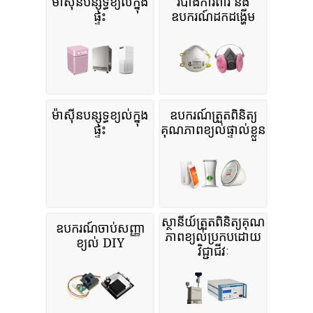
ម៉ាស៊ីនបន្សុទ្ធខ្យល់ក្នុង
របាំងការពារ និង
ផ្ទះ
ឧបករណ៍ដកដង្ហើម
ម៉ាស៊ីនបន្សុទ្ធខ្យល់ក្នុង
ឧបករណ៍ត្រួតពិនិត្យ
ផ្ទះ
គុណភាពខ្យល់ផ្ទាល់ខ្លួន
ស្ថានីយ៍ត្រួតពិនិត្យគុណ
ឧបករណ៍ចាប់សញ្ញា
ភាពខ្យល់ប្រកបដោយ
ខ្យល់ DIY
វិជ្ជាជីវៈ