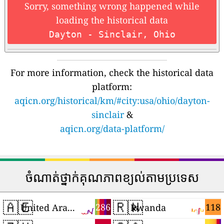
Sorry, something wrong happened while
loading the historical data
Dayton - Sinclair, Ohio
For more information, check the historical data
platform:
aqicn.org/historical/km/#city:usa/ohio/dayton-
sinclair
&
aqicn.org/data-platform/
ចំណាត់ថ្នាក់គុណភាពខ្យល់តាមប្រទេស
🇦🇪
🇷🇼
286
118
United Arab Emirates
Rwanda