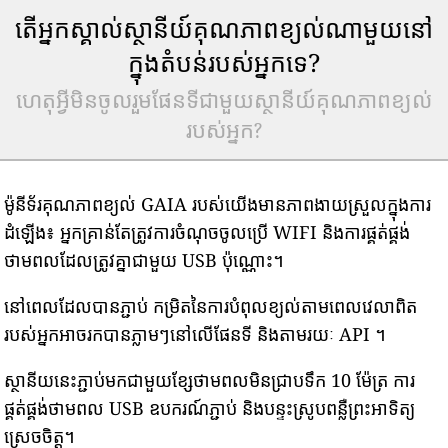
តើអ្នកស្គាល់ស្ថានីយ៍គុណភាពខ្យល់ណាមួយនៅ
ក្នុងតំបន់របស់អ្នកទេ?
ហេតុអ្វីមិនចូលរួមផែនទីជាមួយស្ថានីយ៍គុណភាពខ្យល់
របស់អ្នក?
ម៉ូនីទ័រគុណភាពខ្យល់ GAIA របស់យើងមានភាពងាយស្រួលក្នុងការ
ដំឡើង៖ អ្នកគ្រាន់តែត្រូវការចំណុចចូលប្រើ WIFI និងការផ្គត់ផ្គង់
ថាមពលដែលត្រូវគ្នាជាមួយ USB ប៉ុណ្ណោះ។
នៅពេលដែលបានភ្ជាប់ កម្រិតនៃការបំពុលខ្យល់តាមពេលវេលាពិត
របស់អ្នកអាចរកបានភ្លាមៗនៅលើផែនទី និងតាមរយៈ API ។
ស្ថានីយនេះភ្ជាប់មកជាមួយខ្សែថាមពលមិនជ្រាបទឹក 10 ម៉ែត្រ ការ
ផ្គត់ផ្គង់ថាមពល USB ឧបករណ៍ភ្ជាប់ និងបន្ទះស្រូបពន្លឺព្រះអាទិត្យ
ស្រេចចិត្ត។