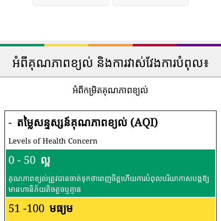
អំពីគុណភាពខ្យល់ និងការវាស់វែងការបំពុល៖
អំពីកម្រិតគុណភាពខ្យល់
-
តម្លៃសន្ទស្សន៍គុណភាពខ្យល់ (AQI)
Levels of Health Concern
0 - 50
ល្អ
គុណភាពខ្យល់ត្រូវបានចាត់ទុកថាពេញចិត្តហើយការបំពុលបរិយាកាសបង្កឱ្យ
មានហានិភ័យតិចតួចឬគ្មាន
51 -100
មធ្យម