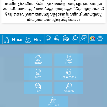
នេះហើយក្នុងករណីណាក៏ដោយក្រុមការងារគម្រោងសន្ទស្សន៍គុណភាពខ្យល់
អាកាសពិភពលោកឬភ្នាក់ងាររបស់វាត្រូវទទួលខុសត្រូវលើកិច្ចសន្យាខូចខាតឬបើ
មិនដូច្នោះទេសម្រាប់ការបាត់បង់របួសឬខូចខាត ដែលកើតឡើងដោយផ្ទាល់ឬ
ដោយប្រយោលពីការផ្គត់ផ្គង់ទិន្នន័យនេះ។
Home
Here
Home
Here
Map
Get a mask!
Faq
Search
Contact