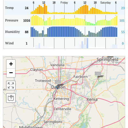
Temp
24
23
Pressure
1016
1012
Humidity
88
55
Wind
1
0
+
−