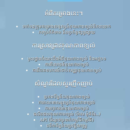
អំពីគម្រោងនេះ។
ទាក់ទងក្រុមគម្រោងសន្ទស្សន៍គុណភាពខ្យល់ពិភពលោក
កញ្ចប់ព័ត៌មាន និងប្រព័ន្ធផ្សព្វផ្សាយ
ការស្រាវជ្រាវគុណភាពខ្យល់
មូលដ្ឋានចំណេះដឹងអំពីគុណភាពខ្យល់ និងអត្ថបទ
ការពិសោធន៍គុណភាពខ្យល់
ការវិភាគឧបករណ៍ចាប់សញ្ញាគុណភាពខ្យល់
សំណួរដែលសួរញឹកញាប់
ប្រភពទិន្នន័យគុណភាពខ្យល់
ការគណនាសន្ទស្សន៍គុណភាពខ្យល់
ការព្យាករណ៍គុណភាពខ្យល់
ផលិតផលគុណភាពខ្យល់ (ម៉ាស ម៉ូនីទ័រ...)
API (ចំណុចប្រទាក់កម្មវិធីកម្មវិធី)
វេទិកាទិន្នន័យប្រវត្តិសាស្ត្រ