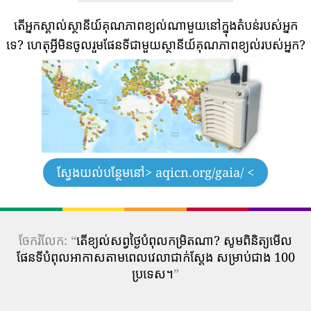
តើអ្នកស្គាល់ស្ថានីយ៍គុណភាពខ្យល់ណាមួយនៅក្នុងតំបន់របស់អ្នក
ទេ?
ហេតុអ្វីមិនចូលរួមផែនទីជាមួយស្ថានីយ៍គុណភាពខ្យល់របស់អ្នក?
ស្វែងយល់បន្ថែមនៅ
> aqicn.org/gaia/ <
ចែករំលែក: “
តើ​ខ្យល់​សព្វថ្ងៃ​បំពុល​កម្រិត​ណា? សូមពិនិត្យមើល
ផែនទីបំពុលអាកាសតាមពេលវេលាជាក់ស្តែង សម្រាប់ជាង 100
ប្រទេស។
”