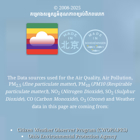
© 2008-2025
គម្រោងសន្ទស្សន៍គុណភាពខ្យល់ពិភពលោក
The Data sources used for the Air Quality, Air Pollution,
PM
(
fine particulate matter
), PM
(
PM10 (Respirable
2.5
10
particulate matter)
), NO
(
Nitrogen Dioxide
), SO
(
Sulphur
2
2
Dioxide
), CO (
Carbon Monoxide
), O
(
Ozone
) and Weather
3
data in this page are coming from:
Citizen Weather Observer Program (CWOP/APRS)
Ohio Environmental Protection Agency