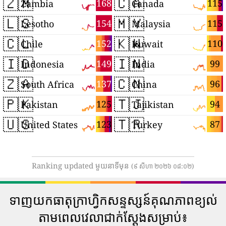
🇿🇲
🇨🇦
168
115
Zambia
Canada
🇱🇸
🇲🇾
154
115
Lesotho
Malaysia
🇨🇱
🇰🇼
152
110
Chile
Kuwait
🇮🇩
🇮🇳
149
99
Indonesia
India
🇿🇦
🇨🇳
137
96
South Africa
China
🇵🇰
🇹🇯
125
94
Pakistan
Tajikistan
🇺🇸
🇹🇷
123
87
United States
Turkey
Ranking updated មួយនាទីមុន
(៩ សីហា ២០២៦ ០៨:០២)
ទាញយកធាតុក្រាហ្វិកសន្ទស្សន៍គុណភាពខ្យល់
តាមពេលវេលាជាក់ស្តែងសម្រាប់៖