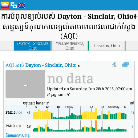
ការបំពុលខ្យល់របស់
Dayton - Sinclair, Ohio
៖
សន្ទស្សន៍គុណភាពខ្យល់តាមពេលវេលាជាក់ស្តែង
(AQI)
Dayton - Sinclair,
Yellow Springs,
Lebanon, Ohio
Ohio
Ohio
AQI របស់
Dayton - Sinclair, Ohio
:
សន្ទស្សន៍គុណភាពខ្យល់តាមពេលវេលាពិតរ
no data
-
Updated on Saturday, Jun 28th 2025, 07:00 am
សីតុណ្ហភាព:
-
°C
បច្ចុប្បន្ន
2 ថ្ងៃកន្លងទៅ
នាទី
PM2.5
41
21
AQI
PM10
18
9
AQI
ព័ត៌មានអាកាសធាតុ