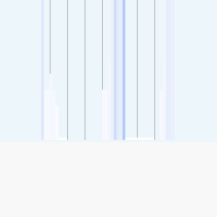
SHARE
Share: Dayton - Sinclair, Ohio, USA's Air Quality Index
-
(no data)