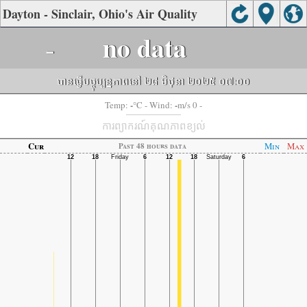
Dayton - Sinclair, Ohio's Air Quality
-
no data
បានធ្វើបច្ចុប្បន្នភាពនៅ ២៨ មិថុនា ២០២៥ ០៧:០០
-
-
Temp:
°C
- Wind:
m/s 0 -
ការព្យាករណ៍គុណភាពខ្យល់
Cur
Min
Max
Past 48 hours data