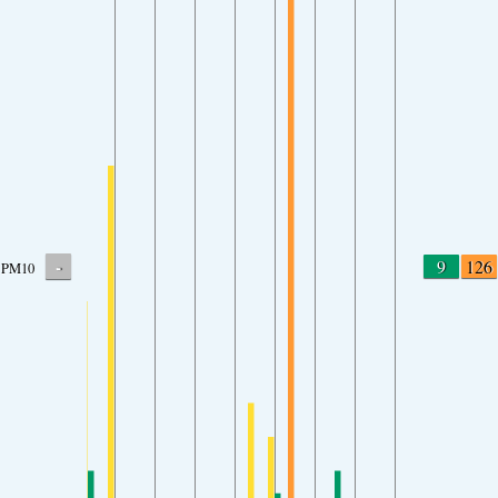
-
9
126
PM10