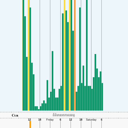
Cur
ព័ត៌មានអាកាសធាតុ