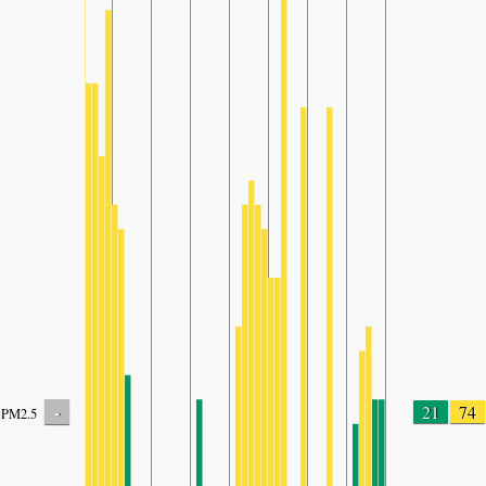
-
21
74
PM2.5