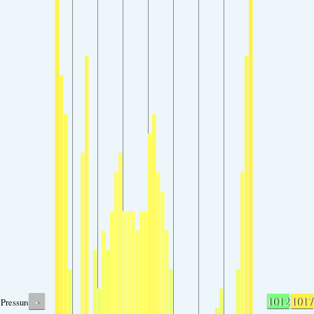
-
1012
1017
Pressure