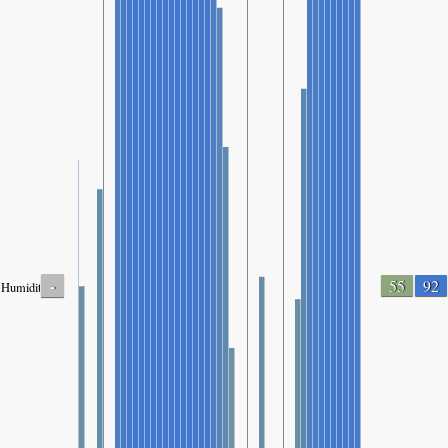
-
55
92
Humidity