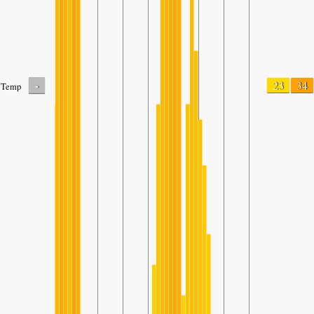
-
23
34
Temp