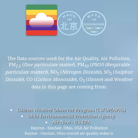
The Data sources used for the Air Quality, Air Pollution,
PM
(
fine particulate matter
), PM
(
PM10 (Respirable
2.5
10
particulate matter)
), NO
(
Nitrogen Dioxide
), SO
(
Sulphur
2
2
Dioxide
), CO (
Carbon Monoxide
), O
(
Ozone
) and Weather
3
data in this page are coming from:
Citizen Weather Observer Program (CWOP/APRS)
Ohio Environmental Protection Agency
Air Now - US EPA
Dayton - Sinclair, Ohio, USA Air Pollution
Dayton - Sinclair, Ohio overall air quality index is