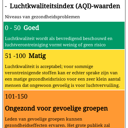
-
Luchtkwaliteitsindex (AQI)-waarden
Niveaus van gezondheidsproblemen
0 - 50
Goed
Luchtkwaliteit wordt als bevredigend beschouwd en
luchtverontreiniging vormt weinig of geen risico
51 -100
Matig
Luchtkwaliteit is acceptabel; voor sommige
verontreinigende stoffen kan er echter sprake zijn van
een matige gezondheidsrisico voor een zeer klein aantal
mensen dat ongewoon gevoelig is voor luchtvervuiling.
101-150
Ongezond voor gevoelige groepen
Leden van gevoelige groepen kunnen
gezondheidseffecten ervaren. Het grote publiek zal