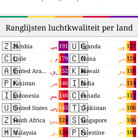
Ranglijsten luchtkwaliteit per land
🇿🇲
🇺🇬
191
127
Zambia
Uganda
🇨🇱
🇨🇳
179
120
Chile
China
🇦🇪
🇰🇼
152
116
United Arab Emirates
Kuwait
🇵🇰
🇮🇳
146
114
Pakistan
India
🇮🇩
🇨🇦
146
113
Indonesia
Canada
🇺🇸
🇹🇯
145
106
United States
Tajikistan
🇿🇦
🇸🇬
128
106
South Africa
Singapore
🇲🇾
🇵🇸
128
100
Malaysia
Palestine