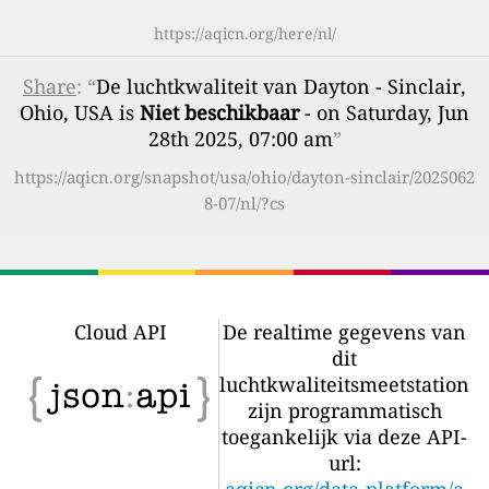
https://aqicn.org/here/nl/
Share
: “
De luchtkwaliteit van Dayton - Sinclair,
Ohio, USA is
Niet beschikbaar
- on Saturday, Jun
28th 2025, 07:00 am
”
https://aqicn.org/snapshot/usa/ohio/dayton-sinclair/2025062
8-07/nl/?cs
Cloud API
De realtime gegevens van
dit
luchtkwaliteitsmeetstation
zijn programmatisch
toegankelijk via deze API-
url: