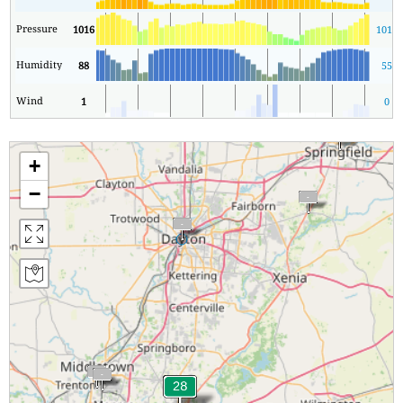
Pressure
1016
1012
Humidity
88
55
Wind
1
0
+
−