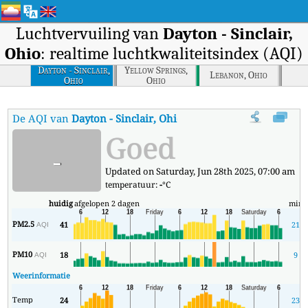
Luchtvervuiling van
Dayton - Sinclair,
Ohio
: realtime luchtkwaliteitsindex (AQI)
Dayton - Sinclair,
Yellow Springs,
Lebanon, Ohio
Ohio
Ohio
De AQI van
Dayton - Sinclair, Ohio
:
De realtime luchtkwaliteitsind
Goed
-
Updated on Saturday, Jun 28th 2025, 07:00 am
temperatuur:
-
°C
huidig
afgelopen 2 dagen
min
PM2.5
41
21
AQI
PM10
18
9
AQI
Weerinformatie
Temp
24
23