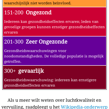
waarschijnlijk niet worden beïnvloed.
151-200
Ongezond
Iedereen kan gezondheidseffecten ervaren; leden van
gevoelige groepen kunnen ernstiger gezondheidseffecten
ervaren
201-300
Zeer Ongezonde
Gezondheidswaarschuwingen voor
noodomstandigheden. De volledige populatie is mogelijk
getroffen.
300+
gevaarlijk
Gezondheidswaarschuwing: iedereen kan ernstigere
gezondheidseffecten ervaren
Als u meer wilt weten over luchtkwaliteit en
vervuiling, raadpleegt u het
Wikipedia-onderwerp