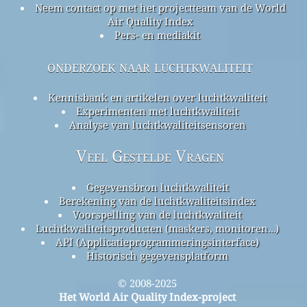
Neem contact op met het projectteam van de World
Air Quality Index
Pers- en mediakit
onderzoek naar luchtkwaliteit
Kennisbank en artikelen over luchtkwaliteit
Experimenten met luchtkwaliteit
Analyse van luchtkwaliteitsensoren
Veel Gestelde Vragen
Gegevensbron luchtkwaliteit
Berekening van de luchtkwaliteitsindex
Voorspelling van de luchtkwaliteit
Luchtkwaliteitsproducten (maskers, monitoren…)
API (Applicatieprogrammeringsinterface)
Historisch gegevensplatform
© 2008-2025
Het World Air Quality Index-project