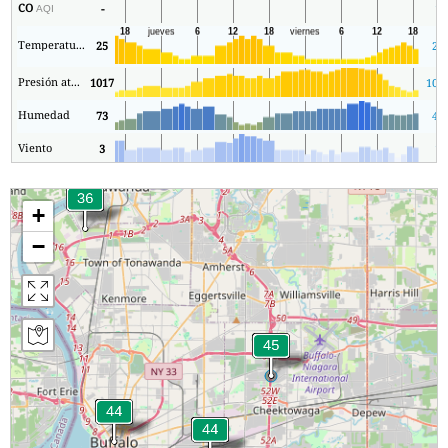
CO
-
1
AQI
Temperatura.
25
22
Presión atmosférica
1017
101
Humedad
73
48
Viento
3
1
+
−