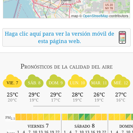
map ©
OpenStreetMap
contributors
Haga clic aquí para ver la versión móvil de
esta página web.
Pronósticos
de la calidad del aire
SÁB. 8
MIÉ. 12
VIE. 7
DOM. 9
LUN. 10
MAR. 11
25°C
29°C
29°C
28°C
26°C
27°C
20°C
19°C
17°C
19°C
19°C
16°C
PM
2.5
viernes 7
sábado 8
domin
1
4
7
10
13
16
19
22
1
4
7
10
13
16
19
22
1
4
7
10