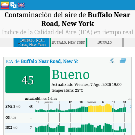
Contaminación del aire de
Buffalo Near
Road, New York
Índice de la Calidad del Aire (ICA) en tiempo real
Buffalo Near
Buffalo, New York
Buffalo
Road, New York
ICA de
Buffalo Near Road, New York
:
Índice de la Calidad del Air
Bueno
45
Actualizado Viernes, 7 Ago. 2026 19:00
temperatura:
25
°C
actual
últimos 2 días
mín
PM2.5
45
26
AQI
O3
-
2
AQI
NO2
7
1
AQI