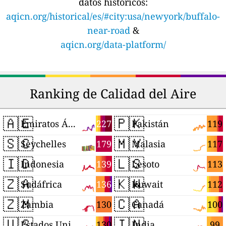
datos históricos:
aqicn.org/historical/es/#city:usa/newyork/buffalo-
near-road
&
aqicn.org/data-platform/
Ranking de Calidad del Aire
🇦🇪
🇵🇰
227
119
Emiratos Árabes Unidos
Pakistán
🇸🇨
🇲🇾
179
117
Seychelles
Malasia
🇮🇩
🇱🇸
139
113
Indonesia
Lesoto
🇿🇦
🇰🇼
136
112
Sudáfrica
Kuwait
🇿🇲
🇨🇦
130
100
Zambia
Canadá
🇺🇸
🇮🇳
130
99
Estados Unidos
India