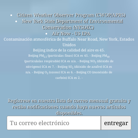
Citizen Weather Observer Program (CWOP/APRS)
New York State Department of Environmental
Conservation (NYSDEC)
Air Now - US EPA
Contaminación atmosférica de Buffalo Near Road, New York, Estados
Unidos
Beijing índice de la calidad del aire es 45.
Beijing PM
(partículas finas) ICA es 45. - Beijing PM
2.5
10
(particulalas respirable) ICA es n/a. - Beijing NO
(dióxido de
2
nitrógeno) ICA es 7. - Beijing SO
(dióxido de azufre) ICA es
2
n/a. - Beijing O
(ozono) ICA es 6. - Beijing CO (monóxido de
3
carbón) ICA es 2. -
Regístrese en nuestra lista de correo mensual gratuita y
reciba notificaciones cuando haya nuevos artículos
disponibles.
entregar