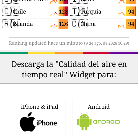
🇨🇱
🇹🇷
128
94
Chile
Turquía
🇷🇼
🇨🇳
126
94
Ruanda
China
Ranking updated hace un minuto
(9 de ago. de 2026 10:29)
Descarga la "Calidad del aire en
tiempo real" Widget para:
iPhone & iPad
Android