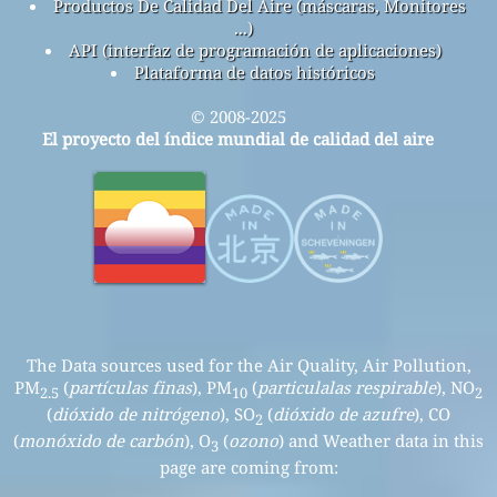
Productos De Calidad Del Aire (máscaras, Monitores
...)
API (interfaz de programación de aplicaciones)
Plataforma de datos históricos
© 2008-2025
El proyecto del índice mundial de calidad del aire
The Data sources used for the Air Quality, Air Pollution,
PM
(
partículas finas
), PM
(
particulalas respirable
), NO
2.5
10
2
(
dióxido de nitrógeno
), SO
(
dióxido de azufre
), CO
2
(
monóxido de carbón
), O
(
ozono
) and Weather data in this
3
page are coming from: