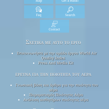
Map
Get a mask!
Faq
Search
Contact
Σχετικά με αυτό το έργο
Επικοινωνήστε με την ομάδα έργου World Air
Quality Index
Press And Media Kit
έρευνα για την ποιότητα του αέρα
Γνωσιακή βάση και άρθρα για την ποιότητα του
αέρα
Πειραματισμός Ποιότητας Αέρα
Ανάλυση αισθητήρων ποιότητας αέρα