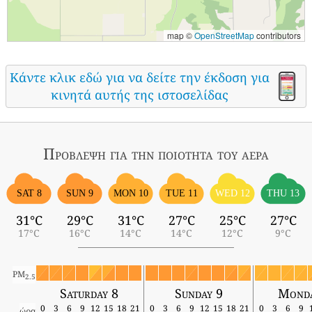
map ©
OpenStreetMap
contributors
Κάντε κλικ εδώ για να δείτε την έκδοση για
κινητά αυτής της ιστοσελίδας
Πρόβλεψη για την ποιότητα του αέρα
SAT 8
SUN 9
MON 10
TUE 11
WED 12
THU 13
31°C
29°C
31°C
27°C
25°C
27°C
17°C
16°C
14°C
14°C
12°C
9°C
PM
2.5
Saturday 8
Sunday 9
Monda
0
3
6
9
12
15
18
21
0
3
6
9
12
15
18
21
0
3
6
9
ώρα