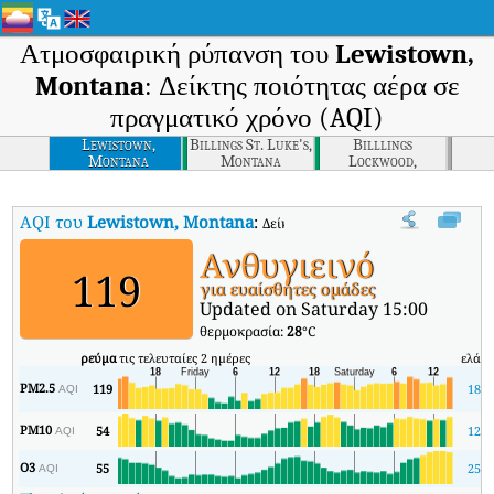
Ατμοσφαιρική ρύπανση του
Lewistown,
Montana
: Δείκτης ποιότητας αέρα σε
πραγματικό χρόνο (AQI)
Lewistown,
Billings St. Luke's,
Billlings
Montana
Montana
Lockwood,
Montana
AQI του
Lewistown, Montana
:
Δείκτης ποιότητας αέρα σε πραγματι
Ανθυγιεινό
119
για ευαίσθητες ομάδες
Updated on Saturday 15:00
θερμοκρασία:
28
°C
ρεύμα
τις τελευταίες 2 ημέρες
ελάχ
PM2.5
119
18
AQI
PM10
54
12
AQI
O3
55
25
AQI