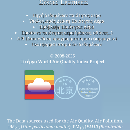
Συχνές Ερωτήσεις
Πηγή δεδομένων ποιότητας αέρα
Υπολογισμός Δείκτη Ποιότητας Αέρα
Πρόβλεψη Ποιότητας Αέρα
Προϊόντα ποιότητας αέρα (μάσκες, οθόνες…)
API (Διασύνδεση προγραμματισμού εφαρμογών)
Πλατφόρμα ιστορικών δεδομένων
© 2008-2025
Το έργο World Air Quality Index Project
The Data sources used for the Air Quality, Air Pollution,
PM
(
fine particulate matter
), PM
(
PM10 (Respirable
2.5
10