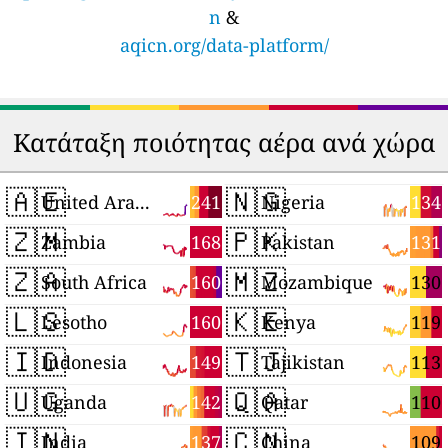
n
&
aqicn.org/data-platform/
Κατάταξη ποιότητας αέρα ανά χώρα
🇦🇪
🇳🇬
241
134
United Arab Emirates
Nigeria
🇿🇲
🇵🇰
168
131
Zambia
Pakistan
🇿🇦
🇲🇿
160
130
South Africa
Mozambique
🇱🇸
🇰🇪
160
119
Lesotho
Kenya
🇮🇩
🇹🇯
149
113
Indonesia
Tajikistan
🇺🇬
🇶🇦
142
110
Uganda
Qatar
🇮🇳
🇨🇳
137
109
India
China