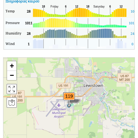
Πληροφορίες καιρού
Temp
28
10
Pressure
1011
1011
Humidity
28
24
Wind
1
0
+
−