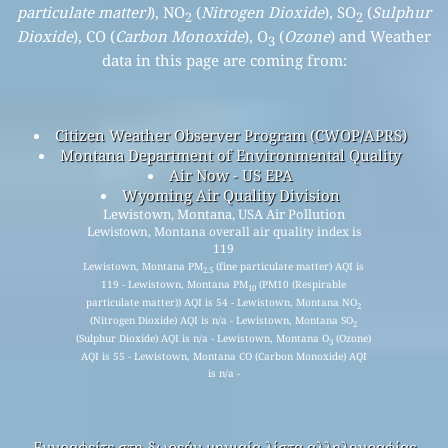
particulate matter)
), NO
(
Nitrogen Dioxide
), SO
(
Sulphur
2
2
Dioxide
), CO (
Carbon Monoxide
), O
(
Ozone
) and Weather
3
data in this page are coming from:
Citizen Weather Observer Program (CWOP/APRS)
Montana Department of Environmental Quality
Air Now - US EPA
Wyoming Air Quality Division
Lewistown, Montana, USA Air Pollution
Lewistown, Montana overall air quality index is
119
Lewistown, Montana PM
(fine particulate matter) AQI is
2.5
119 - Lewistown, Montana PM
(PM10 (Respirable
10
particulate matter)) AQI is 54 - Lewistown, Montana NO
2
(Nitrogen Dioxide) AQI is n/a - Lewistown, Montana SO
2
(Sulphur Dioxide) AQI is n/a - Lewistown, Montana O
(Ozone)
3
AQI is 55 - Lewistown, Montana CO (Carbon Monoxide) AQI
is n/a -
Εγγραφείτε στη δωρεάν μηνιαία λίστα αλληλογραφίας