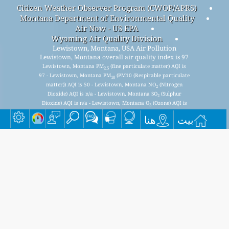
Citizen Weather Observer Program (CWOP/APRS)
Montana Department of Environmental Quality
Air Now - US EPA
Wyoming Air Quality Division
Lewistown, Montana, USA Air Pollution
Lewistown, Montana overall air quality index is 97
Lewistown, Montana PM
(fine particulate matter) AQI is
2.5
97 - Lewistown, Montana PM
(PM10 (Respirable particulate
10
matter)) AQI is 50 - Lewistown, Montana NO
(Nitrogen
2
Dioxide) AQI is n/a - Lewistown, Montana SO
(Sulphur
2
Dioxide) AQI is n/a - Lewistown, Montana O
(Ozone) AQI is
3
29 - Lewistown, Montana CO (Carbon Monoxide) AQI is n/a -
بيت
هنا
اشترك في قائمتنا البريدية الشهرية المجانية، واحصل على إشعار
عند توفر مقالات جديدة.
يُقدِّم
This page has been generated on Friday, Aug 7th 2026, 03:13 am CST from jp2n