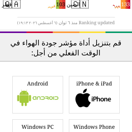
🇶🇦
🇨🇳
7
103
133
الصين
قطر
Ranking updated منذ ٦ ثوان
(٦ أغسطس ٢٠٢٦ ١٩:١٣)
قم بتنزيل أداة مؤشر جودة الهواء في
الوقت الفعلي من أجل:
Android
iPhone & iPad
Windows PC
Windows Phone