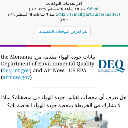
آخر تحديثات التوقعات:
Wind
: منذ ١٥ ساعة
[٦ أغسطس ٢٠٢٦ ٠٤:٤٠]
PM2.5 (Small particulate matter)
: منذ ٦ ساعات
[٦ أغسطس ٢٠٢٦
١٣:٠٥]
انقر لعرض التوقعات التفصيلية
بيانات جودة الهواء مقدمة من:
the Montana
Department of Environmental Quality
(
deq.mt.gov
) and Air Now - US EPA
(
airnow.gov
)
ل تعرف أي محطات لقياس جودة الهواء في منطقتك؟
لماذا
لا تشارك في الخريطة بمحطة جودة الهواء الخاصة بك؟