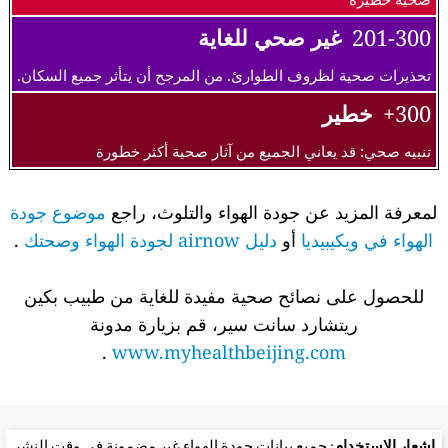
201-300
غير صحي للغاية
تحذيرات صحية لظروف الطوارئ. من المرجح أن يتأثر جميع السكان.
300+
خطير
تنبيه صحي: قد يعاني الجميع من آثار صحية أكثر خطورة
لمعرفة المزيد عن جودة الهواء والتلوث، راجع
موضوع جودة
الهواء في ويكيبيديا
أو
دليل airnow لجودة الهواء وصحتك
.
للحصول على نصائح صحية مفيدة للغاية من طبيب بكين
ريتشارد سانت سير، قم بزيارة مدونة
.
www.myhealthbeijing.com
إشعار الاستخدام
: جميع بيانات جودة الهواء غير مضمونة في وقت النشر