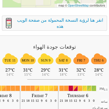
map ©
OpenStreetMap
contributors
انقر هنا لرؤية النسخة المحمولة من صفحة الويب
هذه
توقعات جودة الهواء
TUE 11
MON 10
SUN 9
SAT 8
FRI 7
THU 6
27°C
31°C
29°C
31°C
32°C
28°C
14°C
15°C
14°C
18°C
13°C
14°C
PM
2.5
urday 8
Friday 7
Thursday 6
12
9
6
3
0
21
18
15
12
9
6
3
0
21
18
15
12
9
6
3
0
ساعة
سرعة الرياح