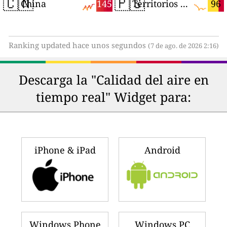
🇨🇳
🇵🇸
145
96
China
Territorios Palestinos
Ranking updated hace unos segundos
(7 de ago. de 2026 2:16)
Descarga la "Calidad del aire en
tiempo real" Widget para:
iPhone & iPad
Android
Windows Phone
Windows PC