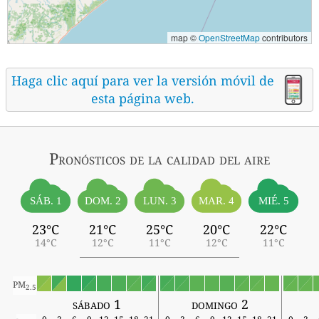
map ©
OpenStreetMap
contributors
Haga clic aquí para ver la versión móvil de
esta página web.
Pronósticos
de la calidad del aire
SÁB. 1
MIÉ. 5
DOM. 2
LUN. 3
MAR. 4
23°C
21°C
25°C
20°C
22°C
14°C
12°C
11°C
12°C
11°C
PM
2.5
sábado 1
domingo 2