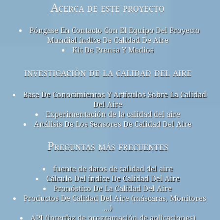
Acerca de este proyecto
Póngase En Contacto Con El Equipo Del Proyecto
Mundial índice De Calidad De Aire
Kit De Prensa Y Medios
investigación de la calidad del aire
Base De Conocimientos Y Artículos Sobre La Calidad
Del Aire
Experimentación de la calidad del aire
Análisis De Los Sensores De Calidad Del Aire
Preguntas más frecuentes
fuente de datos de calidad del aire
Cálculo Del índice De Calidad Del Aire
Pronóstico De La Calidad Del Aire
Productos De Calidad Del Aire (máscaras, Monitores
...)
API (interfaz de programación de aplicaciones)