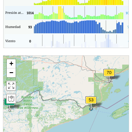
Presión atmosférica
1014
101
Humedad
93
75
Viento
0
0
+
−