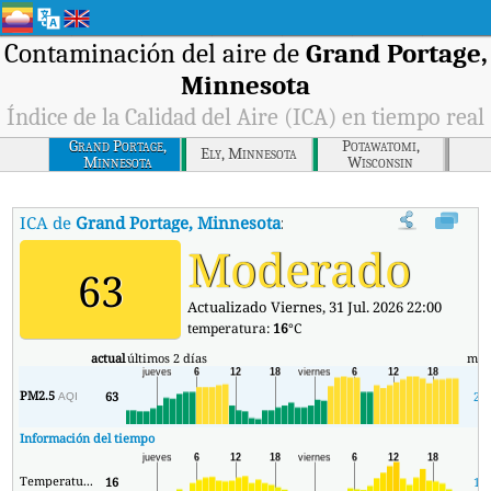
Contaminación del aire de
Grand Portage,
Minnesota
Índice de la Calidad del Aire (ICA) en tiempo real
Grand Portage,
Potawatomi,
Ely, Minnesota
Minnesota
Wisconsin
ICA de
Grand Portage, Minnesota
:
Índice de la Calidad del Aire (I
Moderado
63
Actualizado Viernes, 31 Jul. 2026 22:00
temperatura:
16
°C
actual
últimos 2 días
mín
PM2.5
63
21
AQI
Información del tiempo
Temperatura.
16
13