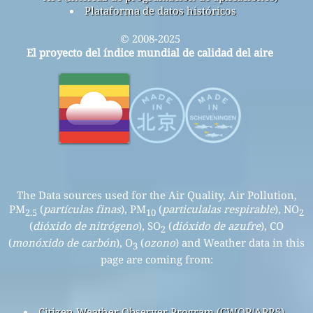
Plataforma de datos históricos
© 2008-2025
El proyecto del índice mundial de calidad del aire
The Data sources used for the Air Quality, Air Pollution,
PM
(
partículas finas
), PM
(
particulalas respirable
), NO
2.5
10
2
(
dióxido de nitrógeno
), SO
(
dióxido de azufre
), CO
2
(
monóxido de carbón
), O
(
ozono
) and Weather data in this
3
page are coming from:
Citizen Weather Observer Program (CWOP/APRS)