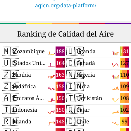
aqicn.org/data-platform/
Ranking de Calidad del Aire
🇲🇿
🇺🇬
188
131
Mozambique
Uganda
🇺🇸
🇨🇦
164
127
Estados Unidos
Canadá
🇿🇲
🇳🇬
163
110
Zambia
Nigeria
🇿🇦
🇮🇳
158
109
Sudáfrica
India
🇦🇪
🇹🇯
150
108
Emiratos Árabes Unidos
Tayikistán
🇮🇩
🇶🇦
150
102
Indonesia
Catar
🇷🇼
🇨🇱
148
99
Ruanda
Chile