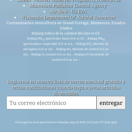
Minnesota Pollution Control Agency
Air Now - US EPA
Wisconsin Department Of Natural Resources
Contaminación atmosférica de Grand Portage, Minnesota, Estados
Unidos
Beijing índice de la calidad del aire es 63.
Beijing PM
(partículas finas) ICA es 63. - Beijing PM
2.5
10
(particulalas respirable) ICA es n/a. - Beijing NO
(dióxido de
2
nitrógeno) ICA es n/a. - Beijing SO
(dióxido de azufre) ICA es
2
n/a. - Beijing O
(ozono) ICA es n/a. - Beijing CO (monóxido de
3
carbón) ICA es n/a. -
Regístrese en nuestra lista de correo mensual gratuita y
reciba notificaciones cuando haya nuevos artículos
disponibles.
entregar
This page has been generated on Saturday, Aug 1st 2026, 16:25 pm CST from jp2n