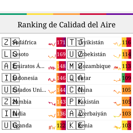
Ranking de Calidad del Aire
🇿🇦
🇹🇯
171
116
Sudáfrica
Tayikistán
🇱🇸
🇺🇿
169
114
Lesoto
Uzbekistán
🇦🇪
🇲🇿
148
113
Emiratos Árabes Unidos
Mozambique
🇮🇩
🇶🇦
146
109
Indonesia
Catar
🇺🇸
🇨🇳
144
105
Estados Unidos
China
🇿🇲
🇵🇰
143
105
Zambia
Pakistán
🇮🇳
🇦🇿
136
103
India
Azerbaiyán
🇺🇬
🇰🇪
122
103
Uganda
Kenia