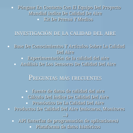
Póngase En Contacto Con El Equipo Del Proyecto
Mundial índice De Calidad De Aire
Kit De Prensa Y Medios
investigación de la calidad del aire
Base De Conocimientos Y Artículos Sobre La Calidad
Del Aire
Experimentación de la calidad del aire
Análisis De Los Sensores De Calidad Del Aire
Preguntas más frecuentes
fuente de datos de calidad del aire
Cálculo Del índice De Calidad Del Aire
Pronóstico De La Calidad Del Aire
Productos De Calidad Del Aire (máscaras, Monitores
...)
API (interfaz de programación de aplicaciones)
Plataforma de datos históricos