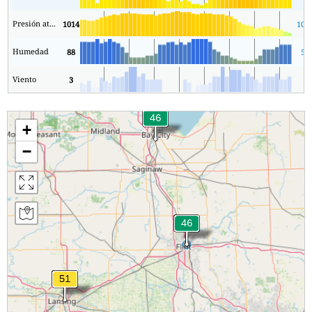
Presión atmosférica
1014
101
Humedad
88
54
Viento
3
1
+
−