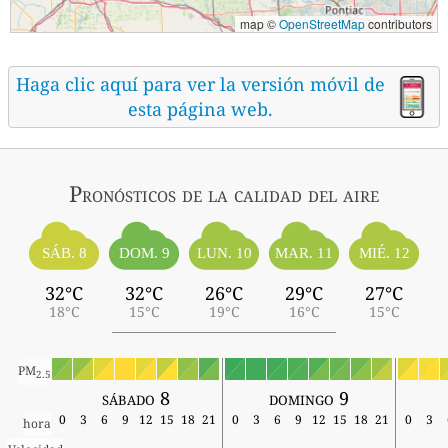
map ©
OpenStreetMap
contributors
Haga clic aquí para ver la versión móvil de
esta página web.
Pronósticos
de la calidad del aire
SÁB. 8
MIÉ. 12
DOM. 9
LUN. 10
MAR. 11
32°C
32°C
26°C
29°C
27°C
18°C
15°C
19°C
16°C
15°C
PM
2.5
sábado 8
domingo 9
0
3
6
9
12
15
18
21
0
3
6
9
12
15
18
21
0
3
hora