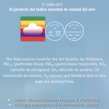
© 2008-2025
El proyecto del índice mundial de calidad del aire
The Data sources used for the Air Quality, Air Pollution,
PM
(
partículas finas
), PM
(
particulalas respirable
), NO
2.5
10
2
(
dióxido de nitrógeno
), SO
(
dióxido de azufre
), CO
2
(
monóxido de carbón
), O
(
ozono
) and Weather data in this
3
page are coming from:
Citizen Weather Observer Program (CWOP/APRS)
Michigan Department of Environmental Quality