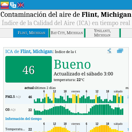
Contaminación del aire de
Flint, Michigan
Índice de la Calidad del Aire (ICA) en tiempo real
Ypsilanti,
Flint, Michigan
Bay City, Michigan
Michigan
ICA de
Flint, Michigan
:
Índice de la Calidad del Aire (ICA) de Flint, M
Bueno
46
Actualizado el sábado 3:00
temperatura:
22
°C
actual
últimos 2 días
mín
PM2.5
46
22
AQI
O3
22
1
AQI
Información del tiempo
Temperatura.
22
18