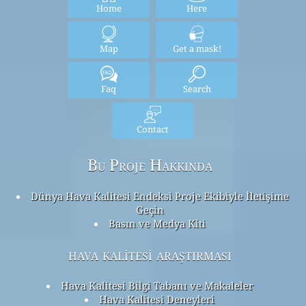
Home
Here
Map
Get a mask!
Faq
Search
Contact
Bu Proje Hakkında
Dünya Hava Kalitesi Endeksi Proje Ekibiyle İletişime
Geçin
Basın ve Medya Kiti
hava kalitesi araştırması
Hava Kalitesi Bilgi Tabanı ve Makaleler
Hava Kalitesi Deneyleri