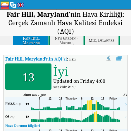
Fair Hill, Maryland
'nin Hava Kirliliği:
Gerçek Zamanlı Hava Kalitesi Endeksi
(AQI)
Fair Hill,
New Garden -
Mlk, Delaware
Maryland
Airport,
Pennsylvania
Fair Hill, Maryland
'nin AQI'si
:
Fair Hill, Maryland'nin Gerçek Zaman
İyi
13
Updated on Friday 4:00
sıcaklık:
21
°C
akım
son 2 gün
dk.
PM2.5
13
5
AQI
O3
12
7
AQI
Hava Durumu Bilgileri