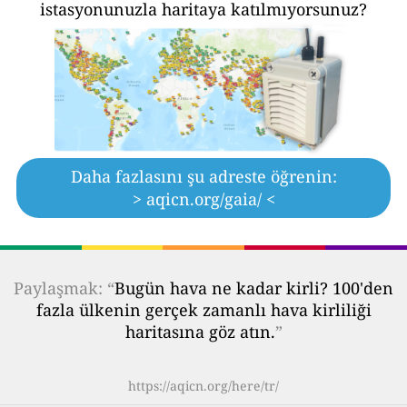
istasyonunuzla haritaya katılmıyorsunuz?
Daha fazlasını şu adreste öğrenin:
> aqicn.org/gaia/ <
Paylaşmak: “
Bugün hava ne kadar kirli? 100'den
fazla ülkenin gerçek zamanlı hava kirliliği
haritasına göz atın.
”
https://aqicn.org/here/tr/