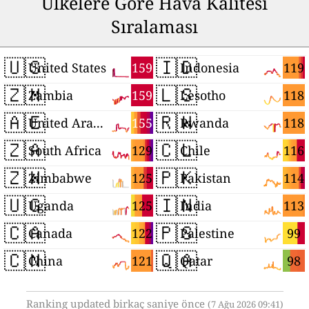
Ülkelere Göre Hava Kalitesi
Sıralaması
🇺🇸
🇮🇩
159
119
United States
Indonesia
🇿🇲
🇱🇸
159
118
Zambia
Lesotho
🇦🇪
🇷🇼
155
118
United Arab Emirates
Rwanda
🇿🇦
🇨🇱
129
116
South Africa
Chile
🇿🇼
🇵🇰
125
114
Zimbabwe
Pakistan
🇺🇬
🇮🇳
125
113
Uganda
India
🇨🇦
🇵🇸
122
99
Canada
Palestine
🇨🇳
🇶🇦
121
98
China
Qatar
Ranking updated birkaç saniye önce
(7 Ağu 2026 09:41)