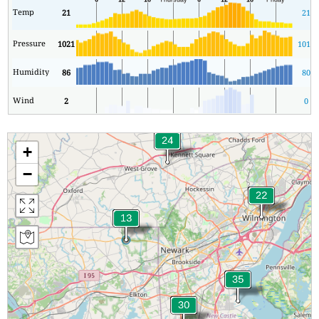
Temp
21
21
Pressure
1021
1019
Humidity
86
80
Wind
2
0
+
−