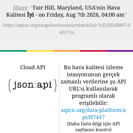
Share
: “
Fair Hill, Maryland, USA'nin Hava
Kalitesi
İyi
- on Friday, Aug 7th 2026, 04:00 am
”
https://aqicn.org/snapshot/usa/maryland/fair-hill/20260807-0
4/tr/?cs
Cloud API
Bu hava kalitesi izleme
istasyonunun gerçek
zamanlı verilerine şu API
URL'si kullanılarak
programlı olarak
erişilebilir:
aqicn.org/data-platform/a
pi/H7417
(
Daha fazla bilgi için API
sayfasını kontrol