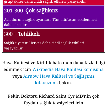
gruptakiler daha ciddi sağlık etkileri yaşayabilir
201-300
Çok sağlıksız
Acil durum sağlık uyarıları. Tüm nüfusun etkilenmesi
daha olasıdır.
300+
Tehlikeli
Sağlık uyarısı: Herkes daha ciddi sağlık etkileri
yaşayabilir
Hava Kalitesi ve Kirlilik hakkında daha fazla bilgi
edinmek için
Wikipedia Hava Kalitesi konusuna
veya
Airnow Hava Kalitesi ve Sağlığınız
kılavuzuna
bakın.
Pekin Doktoru Richard Saint Cyr MD'nin çok
faydalı sağlık tavsiyeleri için