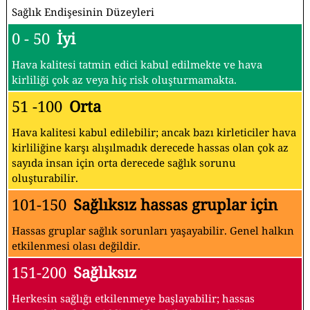
Sağlık Endişesinin Düzeyleri
0 - 50
İyi
Hava kalitesi tatmin edici kabul edilmekte ve hava
kirliliği çok az veya hiç risk oluşturmamakta.
51 -100
Orta
Hava kalitesi kabul edilebilir; ancak bazı kirleticiler hava
kirliliğine karşı alışılmadık derecede hassas olan çok az
sayıda insan için orta derecede sağlık sorunu
oluşturabilir.
101-150
Sağlıksız hassas gruplar için
Hassas gruplar sağlık sorunları yaşayabilir. Genel halkın
etkilenmesi olası değildir.
151-200
Sağlıksız
Herkesin sağlığı etkilenmeye başlayabilir; hassas