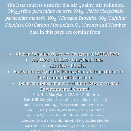
The Data sources used for the Air Quality, Air Pollution,
PM
(
fine particulate matter
), PM
(
PM10 (Respirable
2.5
10
particulate matter)
), NO
(
Nitrogen Dioxide
), SO
(
Sulphur
2
2
Dioxide
), CO (
Carbon Monoxide
), O
(
Ozone
) and Weather
3
data in this page are coming from:
Citizen Weather Observer Program (CWOP/APRS)
Air Now - US EPA - Maryland state
Air Now - US EPA
Bureau of Air Quality, Pennsylvania's Department of
Environmental Protection
Delaware Department of Natural Resources and
Environmental Control
Fair Hill, Maryland, USA Air Pollution
Fair Hill, Maryland overall air quality index is 13
Fair Hill, Maryland PM
(fine particulate matter) AQI is 13 -
2.5
Fair Hill, Maryland PM
(PM10 (Respirable particulate
10
matter)) AQI is n/a - Fair Hill, Maryland NO
(Nitrogen
2
Dioxide) AQI is n/a - Fair Hill, Maryland SO
(Sulphur Dioxide)
2
AQI is n/a - Fair Hill, Maryland O
(Ozone) AQI is 12 - Fair
3