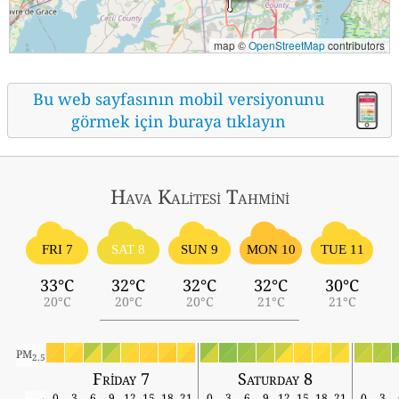
map ©
OpenStreetMap
contributors
Bu web sayfasının mobil versiyonunu
görmek için buraya tıklayın
Hava Kalitesi Tahmini
FRI 7
SAT 8
SUN 9
MON 10
TUE 11
33°C
32°C
32°C
32°C
30°C
20°C
20°C
20°C
21°C
21°C
PM
2.5
Friday 7
Saturday 8
0
3
6
9
12
15
18
21
0
3
6
9
12
15
18
21
0
3