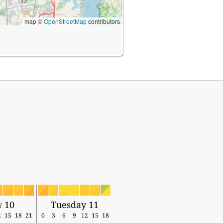
map ©
OpenStreetMap
contributors
 10
Tuesday 11
2
15
18
21
0
3
6
9
12
15
18