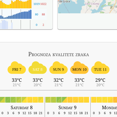
1019
1022
80
88
0
2
Prognoza kvalitete zraka
FRI 7
SAT 8
SUN 9
MON 10
TUE 11
33°C
33°C
32°C
33°C
29°C
21°C
20°C
21°C
21°C
20°C
Saturday 8
Sunday 9
Monday
0
3
6
9
12
15
18
21
0
3
6
9
12
15
18
21
0
3
6
9
1