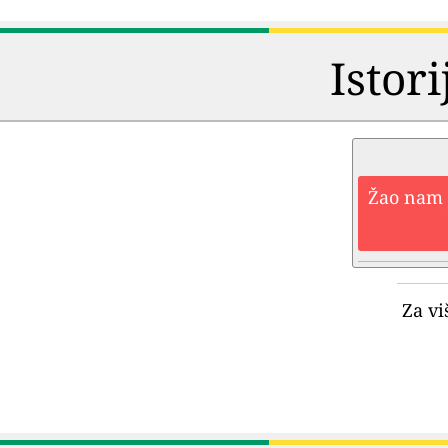
Istori
Žao nam j
Za vi