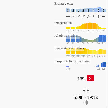
Brzina vjetra
3
2
1
2
3
4
5
2
temperatura
22°
22°
24°
29°
32°
32°
25°
21°
relativna vlažnost
90
91
87
66
54
53
80
92
barometarski pritisak
1020
1020
1021
1020
1019
1017
1018
1018
ukupne količine padavina
1.3
0.6
6.5
8
UVI:
5:08 ~ 19:12