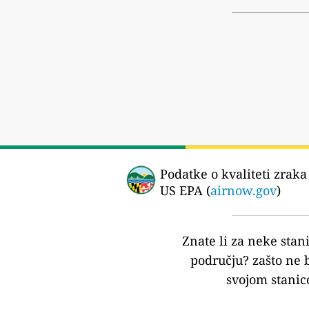
Podatke o kvaliteti zraka
US EPA (
airnow.gov
)
Znate li za neke stan
području?
zašto ne 
svojom stanic