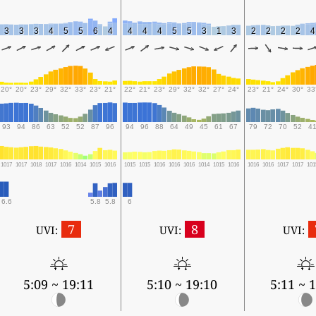
3
3
3
4
5
5
6
4
4
4
4
5
5
3
1
3
2
2
2
2
4
20°
20°
23°
29°
32°
33°
23°
21°
22°
21°
23°
29°
32°
32°
27°
24°
23°
21°
24°
30°
33
93
94
86
63
52
52
87
96
94
96
88
64
49
45
61
67
79
72
70
52
4
1017
1017
1018
1017
1016
1014
1015
1016
1015
1015
1016
1016
1016
1014
1015
1016
1016
1016
1017
1017
101
6.6
5.8
5.8
6
7
8
UVI:
UVI:
UVI:
5:09 ~ 19:11
5:10 ~ 19:10
5:11 ~ 