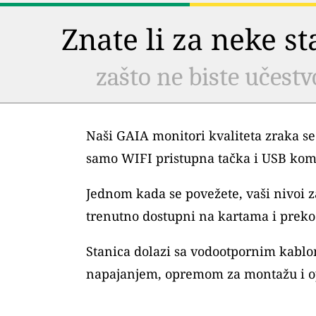
Znate li za neke s
zašto ne biste učestv
Naši GAIA monitori kvaliteta zraka se
samo WIFI pristupna tačka i USB kom
Jednom kada se povežete, vaši nivoi
trenutno dostupni na kartama i preko 
Stanica dolazi sa vodootpornim kablo
napajanjem, opremom za montažu i o