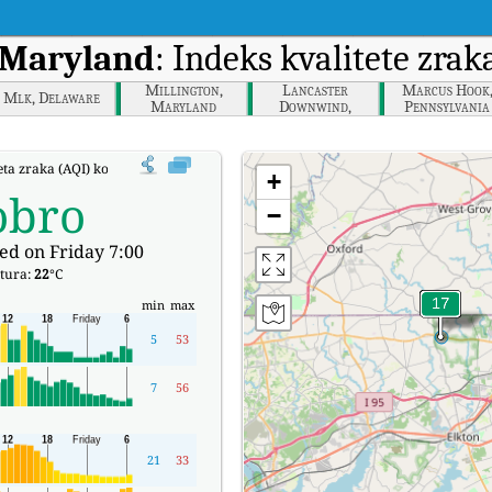
, Maryland
: Indeks kvalitete zr
Millington,
Lancaster
Marcus Hook
Mlk, Delaware
Maryland
Downwind,
Pennsylvania
Pennsylvania
teta zraka (AQI) kompanije Fair Hill, Maryland u stvarnom vremenu.
+
obro
−
ed on Friday 7:00
tura:
22
°C
min
max
5
53
7
56
21
33