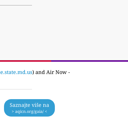
e.state.md.us
) and Air Now -
Saznajte više na
> aqicn.org/gaia/ <