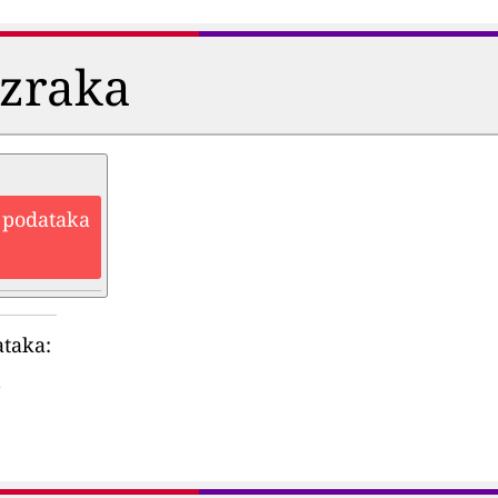
i zraka
h podataka
ataka: