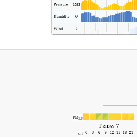
Pressure
1022
Humidity
88
Wind
2
PM
2.5
Friday 7
0
3
6
9
12
15
18
21
sat