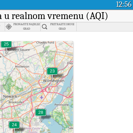
12:56
aka u realnom vremenu (AQI)
,
PRONAđITE NAJBLIžI
PRETRAžITE DRUGI
GRAD
GRAD