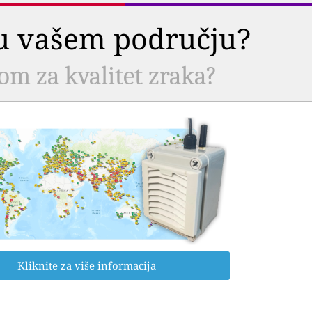
a u vašem području?
com za kvalitet zraka?
Kliknite za više informacija