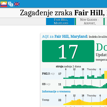
Zagađenje zraka
Fair Hill
Fair Hill,
New Garden -
Maryland
Airport,
Pennsylvania
AQI za
Fair Hill, Maryland
:
Indeks kvali
17
D
Updat
tempera
struja
zadnja 2 dana
PM2.5
17
AQI
O3
11
AQI
Informacije o vremenu
Temp
22