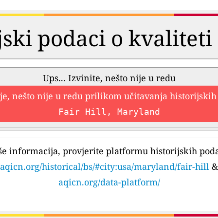
jski podaci o kvalitet
Ups... Izvinite, nešto nije u redu
e, nešto nije u redu prilikom učitavanja historijski
Fair Hill, Maryland
še informacija, provjerite platformu historijskih pod
aqicn.org/historical/bs/#city:usa/maryland/fair-hill
&
aqicn.org/data-platform/