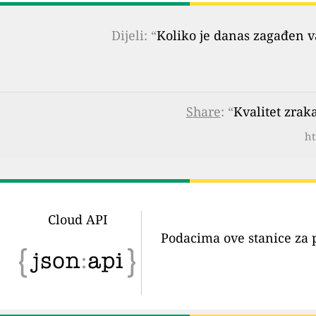
Dijeli: “
Koliko je danas zagađen 
Share
: “
Kvalitet zrak
ht
Cloud API
Podacima ove stanice za 