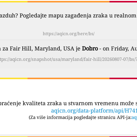
vazduh? Pogledajte mapu zagađenja zraka u realnom 
https://aqicn.org/here/bs/
a za Fair Hill, Maryland, USA je
Dobro
- on Friday, A
tps://aqicn.org/snapshot/usa/maryland/fair-hill/20260807-07/bs/
praćenje kvaliteta zraka u stvarnom vremenu može se
aqicn.org/data-platform/api/H74
(
Za više informacija pogledajte stranicu API-ja:
aq