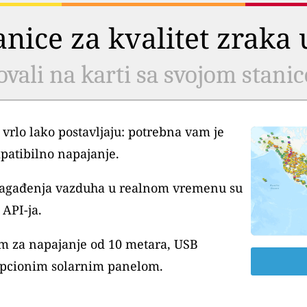
tanice za kvalitet zrak
ovali na karti sa svojom stani
 vrlo lako postavljaju: potrebna vam je
patibilno napajanje.
 zagađenja vazduha u realnom vremenu su
API-ja.
m za napajanje od 10 metara, USB
pcionim solarnim panelom.