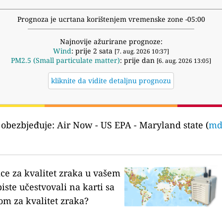
Prognoza je ucrtana korištenjem vremenske zone -05:00
Najnovije ažurirane prognoze:
Wind
: prije 2 sata
[7. aug. 2026 10:37]
PM2.5 (Small particulate matter)
: prije dan
[6. aug. 2026 13:05]
kliknite da vidite detaljnu prognozu
 obezbjeđuje:
Air Now - US EPA - Maryland state (
md
ice za kvalitet zraka u vašem
biste učestvovali na karti sa
om za kvalitet zraka?