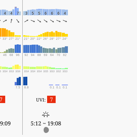
4
4
7
3
5
5
6
6
6
4
°
33°
27°
21°
21°
20°
22°
26°
28°
27°
24°
1
46
68
96
92
94
88
69
64
70
82
5
1014
1013
1016
1014
1014
1014
1015
1013
1012
1013
7.5
8.8
0.1
0.1
0.1
7
7
UVI:
19:09
5:12 ~ 19:08