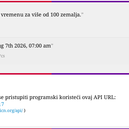
vremenu za više od 100 zemalja.
”
ug 7th 2026, 07:00 am
”
?cs
 pristupiti programski koristeći ovaj API URL:
17
icn.org/api/
)