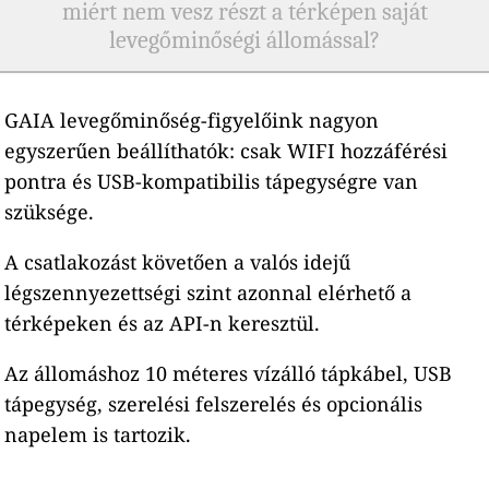
miért nem vesz részt a térképen saját
levegőminőségi állomással?
GAIA levegőminőség-figyelőink nagyon
egyszerűen beállíthatók: csak WIFI hozzáférési
pontra és USB-kompatibilis tápegységre van
szüksége.
A csatlakozást követően a valós idejű
légszennyezettségi szint azonnal elérhető a
térképeken és az API-n keresztül.
Az állomáshoz 10 méteres vízálló tápkábel, USB
tápegység, szerelési felszerelés és opcionális
napelem is tartozik.