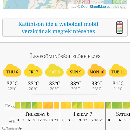
map ©
OpenStreetMap
contributors
Kattintson ide a weboldal mobil
verziójának megtekintéséhez
Levegőminőségi előrejelzés
THU 6
FRI 7
SAT 8
SUN 9
MON 10
TUE 11
32°C
33°C
32°C
33°C
33°C
31°C
22°C
20°C
20°C
20°C
23°C
21°C
PM
2.5
Thursday 6
Friday 7
Satur
0
3
6
9
12
15
18
21
0
3
6
9
12
15
18
21
0
3
6
9
óra
Szélsebesség