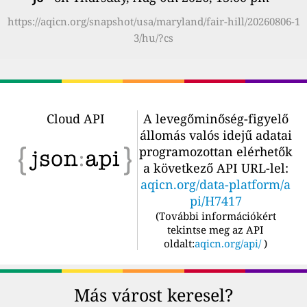
https://aqicn.org/snapshot/usa/maryland/fair-hill/20260806-1
3/hu/?cs
Cloud API
A levegőminőség-figyelő
állomás valós idejű adatai
programozottan elérhetők
a következő API URL-lel:
aqicn.org/data-platform/a
pi/H7417
(
További információkért
tekintse meg az API
oldalt:
aqicn.org/api/
)
Más várost keresel?