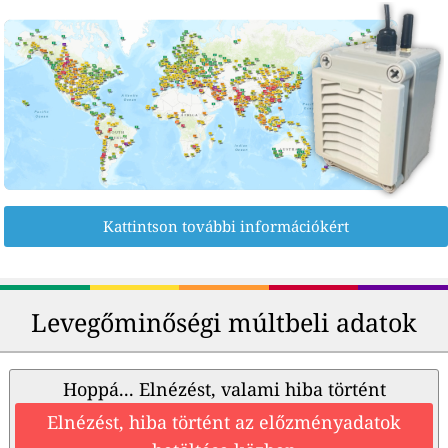
Kattintson további információkért
Levegőminőségi múltbeli adatok
Hoppá... Elnézést, valami hiba történt
Elnézést, hiba történt az előzményadatok