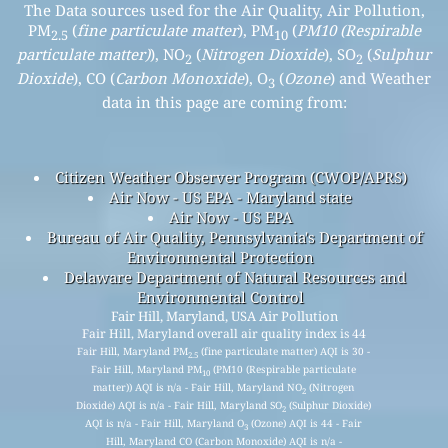
The Data sources used for the Air Quality, Air Pollution,
PM
(
fine particulate matter
), PM
(
PM10 (Respirable
2.5
10
particulate matter)
), NO
(
Nitrogen Dioxide
), SO
(
Sulphur
2
2
Dioxide
), CO (
Carbon Monoxide
), O
(
Ozone
) and Weather
3
data in this page are coming from:
Citizen Weather Observer Program (CWOP/APRS)
Air Now - US EPA - Maryland state
Air Now - US EPA
Bureau of Air Quality, Pennsylvania's Department of
Environmental Protection
Delaware Department of Natural Resources and
Environmental Control
Fair Hill, Maryland, USA Air Pollution
Fair Hill, Maryland overall air quality index is 44
Fair Hill, Maryland PM
(fine particulate matter) AQI is 30 -
2.5
Fair Hill, Maryland PM
(PM10 (Respirable particulate
10
matter)) AQI is n/a - Fair Hill, Maryland NO
(Nitrogen
2
Dioxide) AQI is n/a - Fair Hill, Maryland SO
(Sulphur Dioxide)
2
AQI is n/a - Fair Hill, Maryland O
(Ozone) AQI is 44 - Fair
3
Hill, Maryland CO (Carbon Monoxide) AQI is n/a -