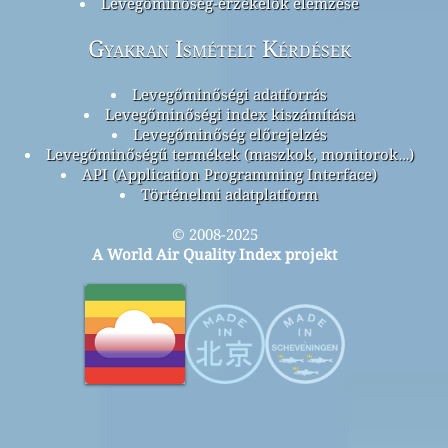
Levegőminőség-érzékelők elemzése
Gyakran Ismételt Kérdések
Levegőminőségi adatforrás
Levegőminőségi index kiszámítása
Levegőminőség előrejelzés
Levegőminőségű termékek (maszkok, monitorok…)
API (Application Programming Interface)
Történelmi adatplatform
© 2008-2025
A World Air Quality Index projekt