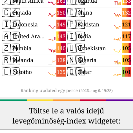
🇿🇦
🇺🇬
161
133
South Africa
Uganda
🇨🇦
🇨🇳
150
132
Canada
China
🇮🇩
🇵🇰
149
121
Indonesia
Pakistan
🇦🇪
🇮🇳
143
117
United Arab Emirates
India
🇿🇲
🇺🇿
140
105
Zambia
Uzbekistan
🇷🇼
🇳🇬
138
105
Rwanda
Nigeria
🇱🇸
🇶🇦
135
101
Lesotho
Qatar
Ranking updated egy perce
(2026. aug 6. 19:38)
Töltse le a valós idejű
levegőminőség-index widgetet: