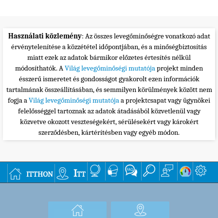
Használati közlemény
: Az összes levegőminőségre vonatkozó adat
érvénytelenítése a közzététel időpontjában, és a minőségbiztosítás
miatt ezek az adatok bármikor előzetes értesítés nélkül
módosíthatók. A
Világ levegőminőségi mutatója
projekt minden
ésszerű ismeretet és gondosságot gyakorolt ezen információk
tartalmának összeállításában, és semmilyen körülmények között nem
fogja a
Világ levegőminőségi mutatója
a projektcsapat vagy ügynökei
felelősséggel tartoznak az adatok átadásából közvetlenül vagy
közvetve okozott veszteségekért, sérülésekért vagy károkért
szerződésben, kártérítésben vagy egyéb módon.
itthon
Itt