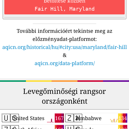
betöltése közben
Fair Hill, Maryland
További információért tekintse meg az
előzményadat-platformot:
aqicn.org/historical/hu/#city:usa/maryland/fair-hill
&
aqicn.org/data-platform/
Levegőminőségi rangsor
országonként
🇺🇸
🇿🇼
167
134
United States
Zimbabwe