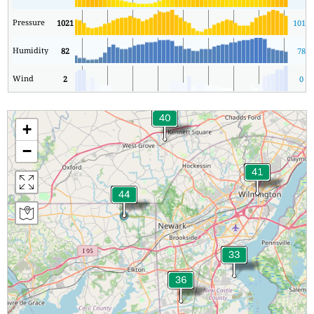
Pressure
1021
1019
Humidity
82
78
Wind
2
0
+
−