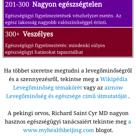
201-300
Nagyon egészségtelen
Egészségügyi figyelmeztetések vészhelyzet esetén. Az
egész lakosság nagyobb valószínűséggel érinti.
300+
Veszélyes
Egészségügyi figyelmeztetés: mindenki súlyos
egészségügyi hatásokat tapasztalhat
Ha többet szeretne megtudni a levegőminőségről
és a szennyezésről, tekintse meg a
Wikipédia
Levegőminőség témakörét
vagy az
airnow
Levegőminőség és egészsége című útmutatóját
.
A pekingi orvos, Richard Saint Cyr MD nagyon
hasznos egészségügyi tanácsaiért tekintse meg
a
www.myhealthbeijing.com
blogot.