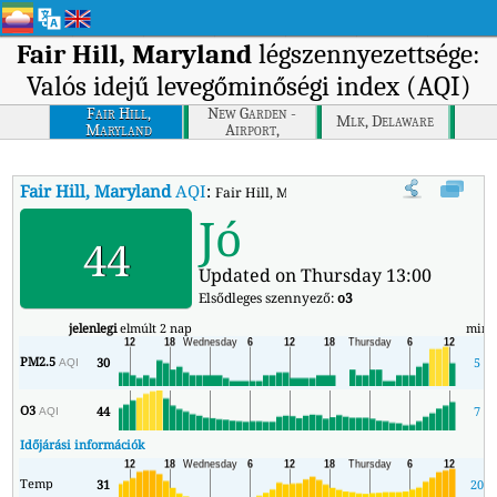
Fair Hill, Maryland
légszennyezettsége:
Valós idejű levegőminőségi index (AQI)
Fair Hill,
New Garden -
Mlk, Delaware
Maryland
Airport,
Pennsylvania
Fair Hill, Maryland
AQI
:
Fair Hill, Maryland valós idejű levegőminősé
Jó
44
Updated on Thursday 13:00
Elsődleges szennyező:
o3
jelenlegi
elmúlt 2 nap
min
PM2.5
30
5
AQI
O3
44
7
AQI
Időjárási információk
Temp
31
20