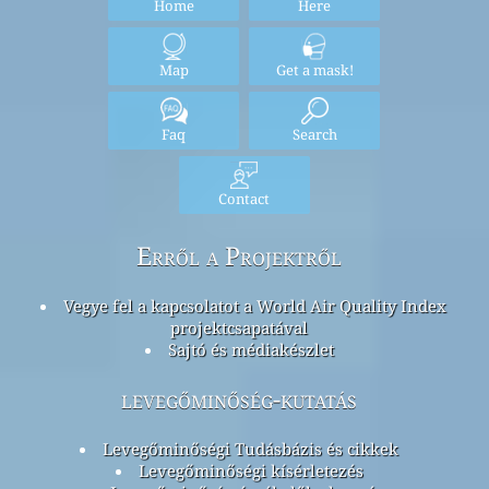
Home
Here
Map
Get a mask!
Faq
Search
Contact
Erről a Projektről
Vegye fel a kapcsolatot a World Air Quality Index
projektcsapatával
Sajtó és médiakészlet
levegőminőség-kutatás
Levegőminőségi Tudásbázis és cikkek
Levegőminőségi kísérletezés