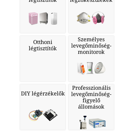
Személyes
Otthoni
levegőminőség-
légtisztítók
monitorok
Professzionális
DIY légérzékelők
levegőminőség-
figyelő
állomások