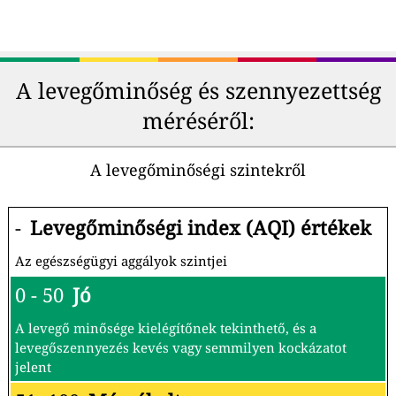
A levegőminőség és szennyezettség
méréséről:
A levegőminőségi szintekről
-
Levegőminőségi index (AQI) értékek
Az egészségügyi aggályok szintjei
0 - 50
Jó
A levegő minősége kielégítőnek tekinthető, és a
levegőszennyezés kevés vagy semmilyen kockázatot
jelent