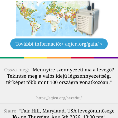
További információ:
> aqicn.org/gaia/ <
Ossza meg: “
Mennyire szennyezett ma a levegő?
Tekintse meg a valós idejű légszennyezettségi
térképet több mint 100 országra vonatkozóan.
”
https://aqicn.org/here/hu/
Share
: “
Fair Hill, Maryland, USA levegőminősége
Jó
- on Thursday, Aug 6th 2026, 13:00 pm
”