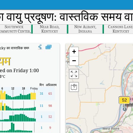
 वायु प्रदूषण: वास्तविक समय वा
Southwick
Near Road,
New Albany,
Cannons Lane
ommunity Center,
Kentucky
Indiana
Kentucky
Kentucky
 का वास्तविक समय वायु गुणवत्ता सूचकांक (AQI)।
+
्यम
−
ed on Friday 1:00
5
°C
मिन
अधिकतम
31
65
11
98
1
52
1
9