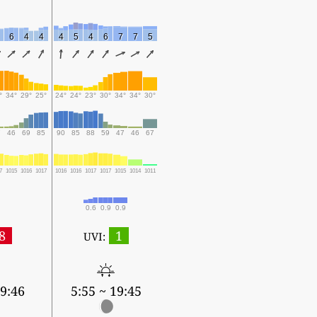
6
4
4
4
5
4
6
7
7
5
°
34°
29°
25°
24°
24°
23°
30°
34°
34°
30°
7
46
69
85
90
85
88
59
47
46
67
7
1015
1016
1017
1016
1016
1017
1017
1015
1014
1011
0.6
0.9
0.9
8
1
UVI:
19:46
5:55 ~ 19:45