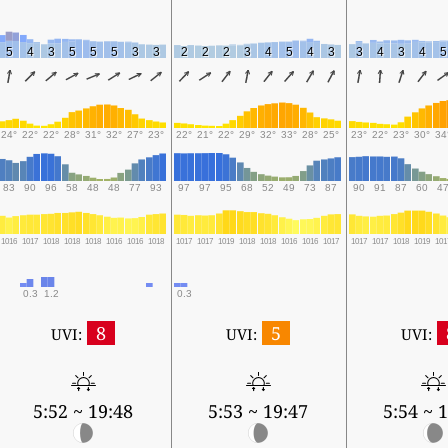
5
4
3
5
5
5
3
3
2
2
2
3
4
5
4
3
3
4
3
4
5
24°
22°
22°
28°
31°
32°
27°
23°
22°
21°
22°
29°
32°
33°
28°
25°
23°
22°
23°
30°
34
83
90
96
58
48
48
77
93
97
97
95
68
52
49
73
87
90
91
87
60
4
1016
1017
1018
1018
1018
1016
1016
1018
1017
1017
1019
1018
1018
1016
1016
1017
1017
1017
1018
1019
101
0.3
1.2
0.3
8
5
UVI:
UVI:
UVI:
5:52 ~ 19:48
5:53 ~ 19:47
5:54 ~ 