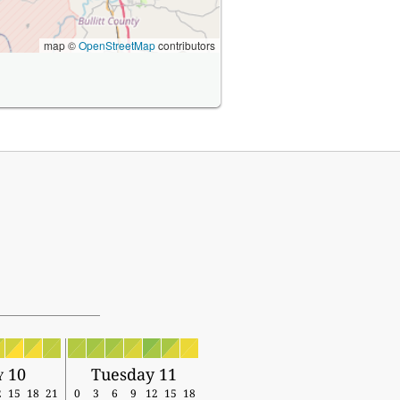
map ©
OpenStreetMap
contributors
 10
Tuesday 11
2
15
18
21
0
3
6
9
12
15
18