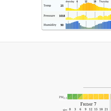
Temp
25
Pressure
1018
Humidity
90
PM
2.5
Friday 7
0
3
6
9
12
15
18
21
घंटा