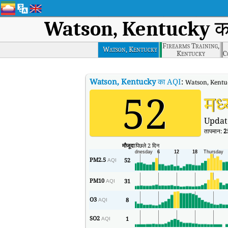
Watson, Kentucky
का
Firearms Training,
Watson, Kentucky
Kentucky
C
Watson, Kentucky
का AQI
:
Watson, Kentucky
52
मध
Updat
तापमान:
2
मौजूदा
पिछले 2 दिन
PM2.5
52
AQI
PM10
31
AQI
O3
8
AQI
SO2
1
AQI