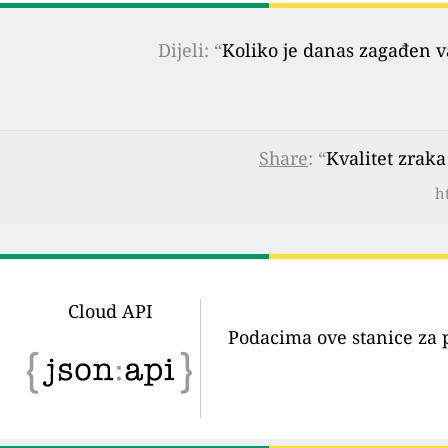
Dijeli: “
Koliko je danas zagađen 
Share
: “
Kvalitet zrak
h
Cloud API
Podacima ove stanice za 