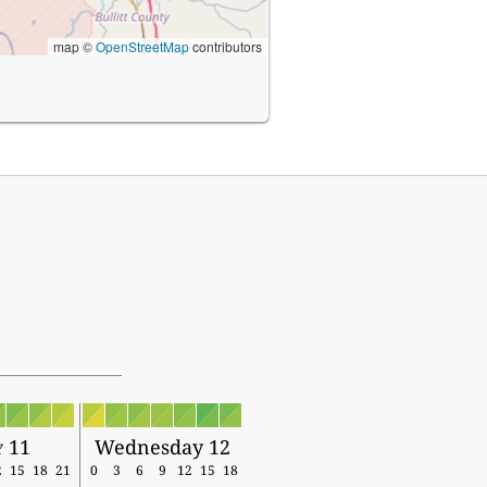
map ©
OpenStreetMap
contributors
y 11
Wednesday 12
2
15
18
21
0
3
6
9
12
15
18