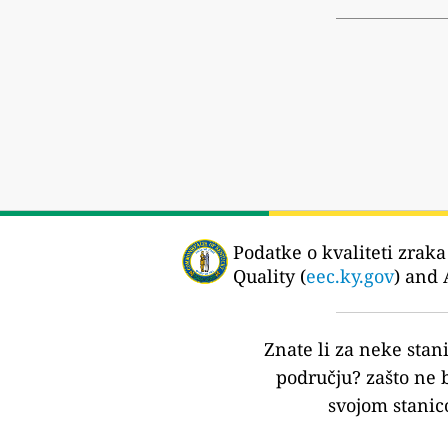
Podatke o kvaliteti zraka
Quality (
eec.ky.gov
) and 
Znate li za neke stan
području?
zašto ne 
svojom stanic