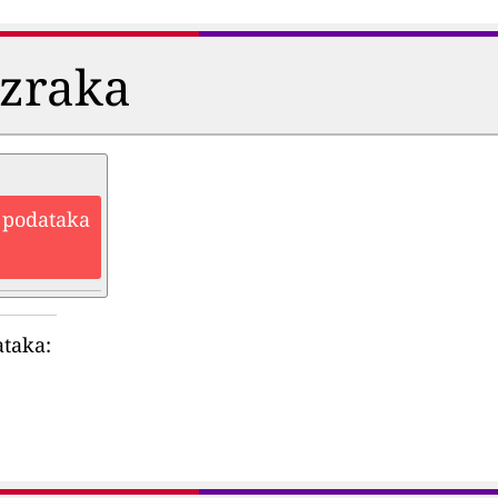
i zraka
h podataka
ataka: