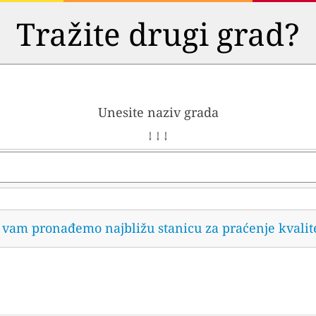
Tražite drugi grad?
Unesite naziv grada
↓ ↓ ↓
da vam pronađemo najbližu stanicu za praćenje kvalit