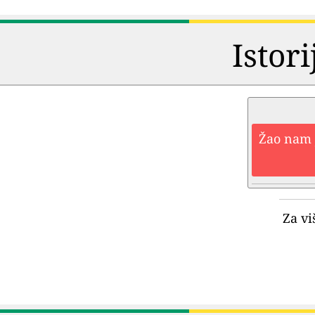
Istori
Žao nam j
Za vi