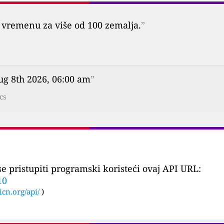
vremenu za više od 100 zemalja.
”
ug 8th 2026, 06:00 am
”
cs
 pristupiti programski koristeći ovaj API URL:
10
icn.org/api/
)