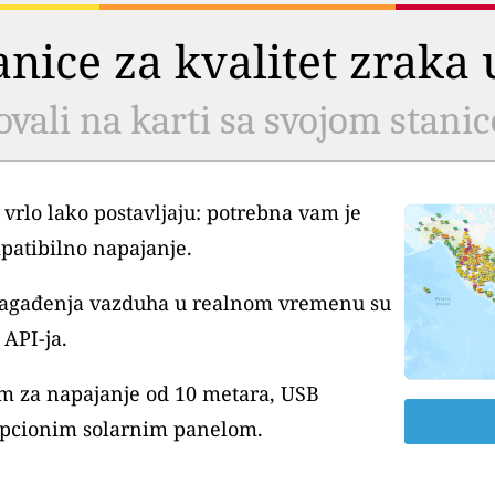
tanice za kvalitet zrak
ovali na karti sa svojom stani
 vrlo lako postavljaju: potrebna vam je
patibilno napajanje.
 zagađenja vazduha u realnom vremenu su
API-ja.
m za napajanje od 10 metara, USB
pcionim solarnim panelom.