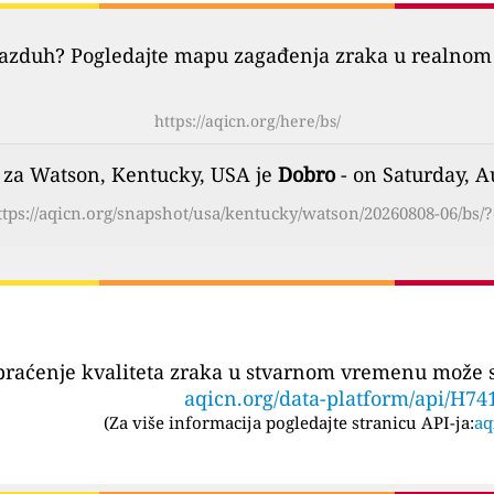
vazduh? Pogledajte mapu zagađenja zraka u realnom 
https://aqicn.org/here/bs/
a za Watson, Kentucky, USA je
Dobro
- on Saturday, A
ttps://aqicn.org/snapshot/usa/kentucky/watson/20260808-06/bs/?
praćenje kvaliteta zraka u stvarnom vremenu može se
aqicn.org/data-platform/api/H74
(
Za više informacija pogledajte stranicu API-ja:
aq