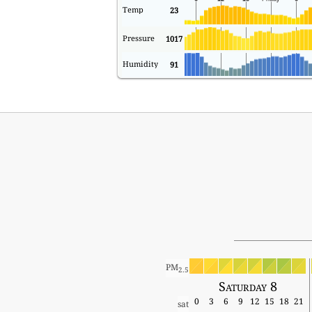
Temp
23
Pressure
1017
Humidity
91
PM
2.5
Saturday 8
0
3
6
9
12
15
18
21
sat