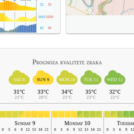
21
33
1015
1020
62
96
Prognoza kvalitete zraka
SAT 8
SUN 9
MON 10
TUE 11
WED 12
31°C
33°C
34°C
35°C
32°C
21°C
20°C
21°C
23°C
22°C
Sunday 9
Monday 10
Tuesda
0
3
6
9
12
15
18
21
0
3
6
9
12
15
18
21
0
3
6
9
1