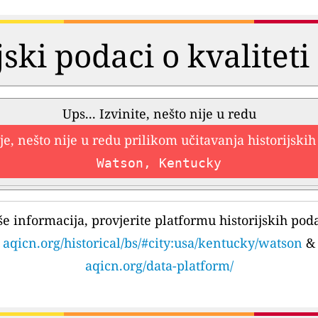
jski podaci o kvalitet
Ups... Izvinite, nešto nije u redu
e, nešto nije u redu prilikom učitavanja historijski
Watson, Kentucky
še informacija, provjerite platformu historijskih pod
aqicn.org/historical/bs/#city:usa/kentucky/watson
&
aqicn.org/data-platform/