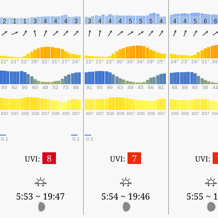
2
1
1
3
4
4
4
3
3
4
4
4
5
5
5
4
4
4
5
6
6
22°
21°
22°
29°
32°
31°
27°
24°
22°
21°
22°
30°
33°
34°
29°
25°
24°
23°
24°
31°
34
95
92
90
60
48
52
73
88
91
95
89
63
49
45
66
82
88
89
85
56
4
1017
1017
1018
1018
1017
1016
1015
1017
1017
1017
1018
1018
1017
1016
1016
1017
1016
1016
1017
1017
101
0.1
0.1
0.1
8
7
UVI:
UVI:
UVI:
5:53 ~ 19:47
5:54 ~ 19:46
5:55 ~ 