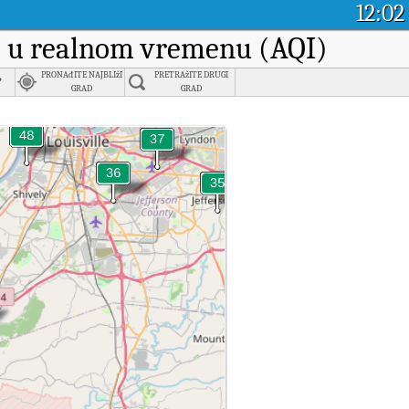
12:02
ka u realnom vremenu (AQI)
,
PRONAđITE NAJBLIžI
PRETRAžITE DRUGI
GRAD
GRAD