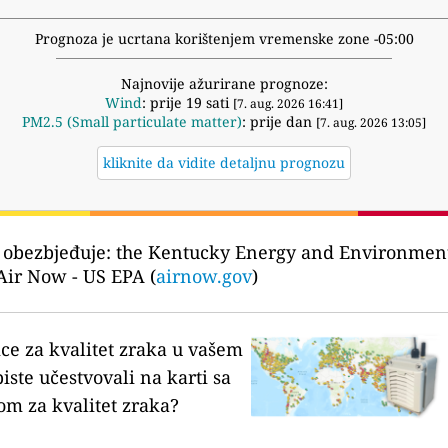
Prognoza je ucrtana korištenjem vremenske zone -05:00
Najnovije ažurirane prognoze:
Wind
: prije 19 sati
[7. aug. 2026 16:41]
PM2.5 (Small particulate matter)
: prije dan
[7. aug. 2026 13:05]
kliknite da vidite detaljnu prognozu
 obezbjeđuje:
the Kentucky Energy and Environment 
Air Now - US EPA (
airnow.gov
)
ice za kvalitet zraka u vašem
biste učestvovali na karti sa
om za kvalitet zraka?