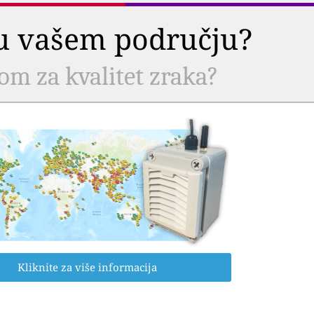
a u vašem području?
com za kvalitet zraka?
Kliknite za više informacija