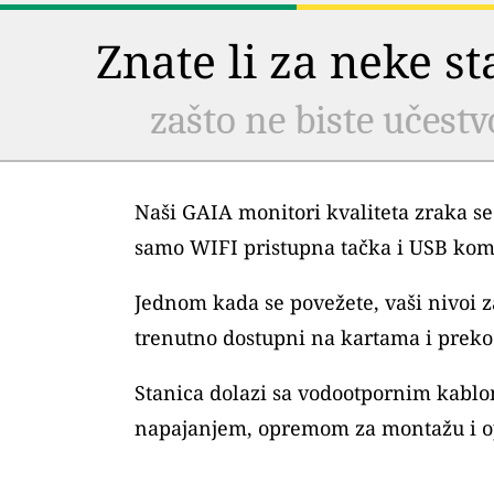
Znate li za neke s
zašto ne biste učestv
Naši GAIA monitori kvaliteta zraka se
samo WIFI pristupna tačka i USB kom
Jednom kada se povežete, vaši nivoi
trenutno dostupni na kartama i preko 
Stanica dolazi sa vodootpornim kablo
napajanjem, opremom za montažu i o