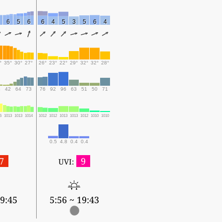
6
5
6
6
4
5
3
5
6
4
°
35°
30°
27°
26°
23°
22°
29°
32°
32°
28°
4
42
64
73
76
92
96
63
51
50
71
6
1013
1013
1014
1012
1012
1013
1013
1012
1010
1010
0.5
4.8
0.4
0.4
7
9
UVI:
19:45
5:56 ~ 19:43