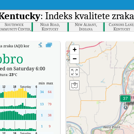
 Kentucky
: Indeks kvalitete zra
Southwick
Near Road,
New Albany,
Cannons Lane
ommunity Center,
Kentucky
Indiana
Kentucky
Kentucky
eta zraka (AQI) kompanije Watson, Kentucky u stvarnom vremenu.
+
obro
−
ed on Saturday 6:00
tura:
23
°C
min
max
34
64
13
79
1
38
1
9