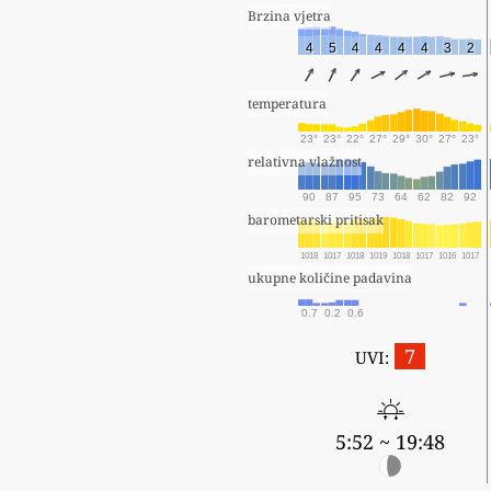
Brzina vjetra
4
5
4
4
4
4
3
2
temperatura
23°
23°
22°
27°
29°
30°
27°
23°
relativna vlažnost
90
87
95
73
64
62
82
92
barometarski pritisak
1018
1017
1018
1019
1018
1017
1016
1017
ukupne količine padavina
0.7
0.2
0.6
7
UVI:
5:52 ~ 19:48