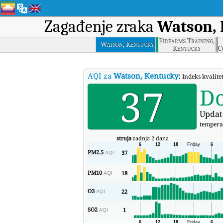
Zagađenje zraka
Watson,
Firearms Training,
Watson, Kentucky
Kentucky
C
AQI za
Watson, Kentucky
:
Indeks kvalit
37
D
Updat
tempera
struja
zadnja 2 dana
PM2.5
37
AQI
PM10
18
AQI
O3
22
AQI
SO2
1
AQI