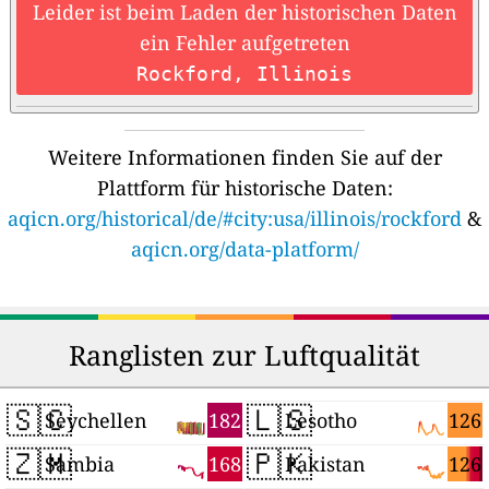
Leider ist beim Laden der historischen Daten
ein Fehler aufgetreten
Rockford, Illinois
Weitere Informationen finden Sie auf der
Plattform für historische Daten:
aqicn.org/historical/de/#city:usa/illinois/rockford
&
aqicn.org/data-platform/
Ranglisten zur Luftqualität
🇸🇨
🇱🇸
182
126
Seychellen
Lesotho
🇿🇲
🇵🇰
168
126
Sambia
Pakistan