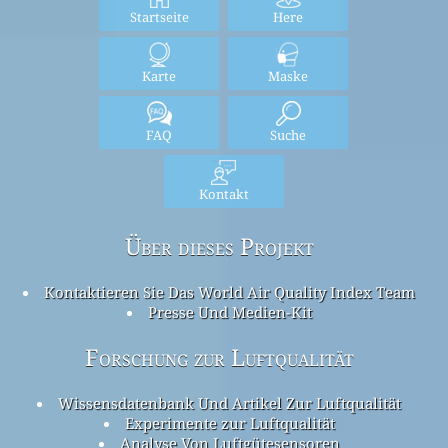
Startseite
Here
Karte
Maske
FAQ
Suche
Kontakt
Über dieses Projekt
Kontaktieren Sie Das World Air Quality Index Team
Presse Und Medien-Kit
Forschung zur Luftqualität
Wissensdatenbank Und Artikel Zur Luftqualität
Experimente zur Luftqualität
Analyse Von Luftgütesensoren