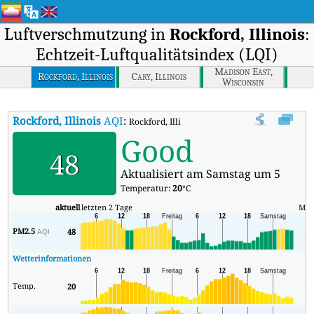
Luftverschmutzung in
Rockford, Illinois
:
Echtzeit-Luftqualitätsindex (LQI)
Madison East,
Rockford, Illinois
Cary, Illinois
Wisconsin
Rockford, Illinois
AQI
:
Rockford, Illinois Echtzeit-Luftqualitätsindex (
Good
48
Aktualisiert am Samstag um 5
Temperatur:
20
°C
aktuell
letzten 2 Tage
Min
PM2.5
48
20
AQI
Wetterinformationen
Temp.
20
18