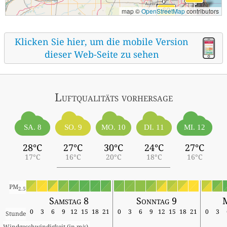
map ©
OpenStreetMap
contributors
Klicken Sie hier, um die mobile Version
dieser Web-Seite zu sehen
Luftqualitäts vorhersage
SA. 8
SO. 9
MO. 10
DI. 11
MI. 12
28°C
27°C
30°C
24°C
27°C
17°C
16°C
20°C
18°C
16°C
PM
2.5
Samstag 8
Sonntag 9
0
3
6
9
12
15
18
21
0
3
6
9
12
15
18
21
0
3
Stunde
Windgeschwindigkeit (in m/s) 