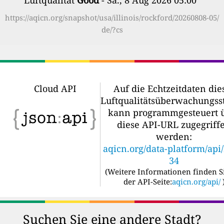
Luftqualität
Good
- Sa., 8 Aug 2026 05:00
”
https://aqicn.org/snapshot/usa/illinois/rockford/20260808-05/
de/?cs
Cloud API
Auf die Echtzeitdaten die
Luftqualitätsüberwachungss
kann programmgesteuert 
diese API-URL zugegriff
werden:
aqicn.org/data-platform/api
34
(
Weitere Informationen finden S
der API-Seite:
aqicn.org/api/
Suchen Sie eine andere Stadt?