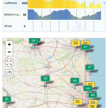
Luftdruck
1016
101
Relative Luftfeuchtigkeit
84
58
Wind
0
0
+
−