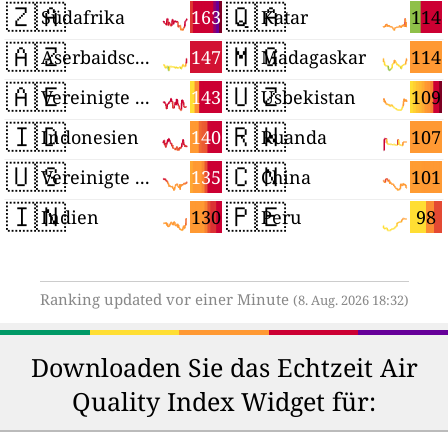
🇿🇦
🇶🇦
163
114
Südafrika
Katar
🇦🇿
🇲🇬
147
114
Aserbaidschan
Madagaskar
🇦🇪
🇺🇿
143
109
Vereinigte Arabische Emirate
Usbekistan
🇮🇩
🇷🇼
140
107
Indonesien
Ruanda
🇺🇸
🇨🇳
135
101
Vereinigte Staaten
China
🇮🇳
🇵🇪
130
98
Indien
Peru
Ranking updated vor einer Minute
(8. Aug. 2026 18:32)
Downloaden Sie das Echtzeit Air
Quality Index Widget für: