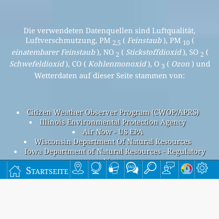
Die verwendeten Datenquellen sind Luftqualität,
Luftverschmutzung, PM
(
Feinstaub
), PM
(
2,5
10
einatembarer Feinstaub
), NO
(
Stickstoffdioxid
), SO
(
2
2
Schwefeldioxid
), CO (
Kohlenmonoxid
), O
(
Ozon
) und
3
Wetterdaten auf dieser Seite stammen von:
Citizen Weather Observer Program (CWOP/APRS)
Illinois Environmental Protection Agency
Air Now - US EPA
Wisconsin Department Of Natural Resources
Iowa Department of Natural Resources - Regulatory
Air
Startseite
Luftverschmutzung in Rockford, Illinois, USA
Beijing overall air quality index is 48
Beijing PM
(fine particulate matter) AQI is 48 - Beijing PM
2.5
10
(respirable particulate matter) AQI is n/a - Beijing NO
2
(nitrogen dioxide) AQI is n/a - Beijing SO
(sulfur dioxide) AQI
2
is n/a - Beijing O
(ozone) AQI is n/a - Beijing CO (carbon
3