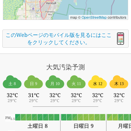
map ©
OpenStreetMap
contributors
このWebページのモバイル版を見るにはここ
をクリックしてください。
大気汚染予測
土 8
日 9
月 10
火 11
水 12
木 13
32°C
31°C
32°C
32°C
32°C
32°C
29°C
29°C
29°C
29°C
29°C
29°C
PM
2.5
土曜日 8
日曜日 9
月曜日