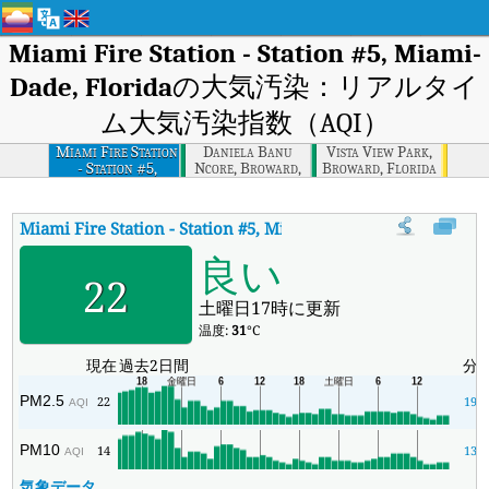
Miami Fire Station - Station #5, Miami-
Dade, Florida
の大気汚染：リアルタイ
ム大気汚染指数（AQI）
Miami Fire Station
Daniela Banu
Vista View Park,
- Station #5,
Ncore, Broward,
Broward, Florida
Miami-dade,
Florida
Florida
Miami Fire Station - Station #5, Miami-Dade, Florida
の大気
良い
22
土曜日17時に更新
温度:
31
°C
現在
過去2日間
分
PM2.5
22
19
AQI
PM10
14
13
AQI
気象データ