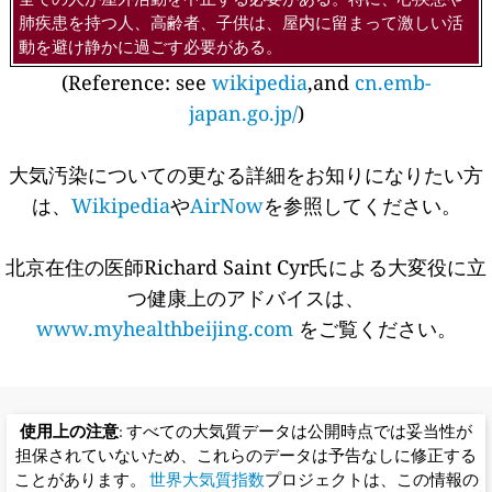
肺疾患を持つ人、高齢者、子供は、屋内に留まって激しい活
動を避け静かに過ごす必要がある。
(Reference: see
wikipedia
,and
cn.emb-
japan.go.jp/
)
大気汚染についての更なる詳細をお知りになりたい方
は、
Wikipedia
や
AirNow
を参照してください。
北京在住の医師Richard Saint Cyr氏による大変役に立
つ健康上のアドバイスは、
www.myhealthbeijing.com
をご覧ください。
使用上の注意
: すべての大気質データは公開時点では妥当性が
担保されていないため、これらのデータは予告なしに修正する
ことがあります。
世界大気質指数
プロジェクトは、この情報の