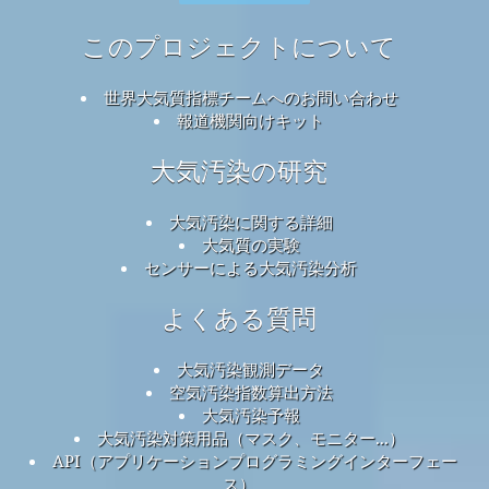
このプロジェクトについて
世界大気質指標チームへのお問い合わせ
報道機関向けキット
大気汚染の研究
大気汚染に関する詳細
大気質の実験
センサーによる大気汚染分析
よくある質問
大気汚染観測データ
空気汚染指数算出方法
大気汚染予報
大気汚染対策用品（マスク、モニター...）
API（アプリケーションプログラミングインターフェー
ス）