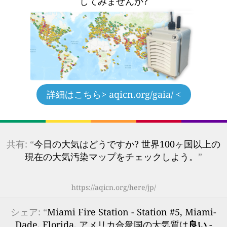
してみませんか?
詳細はこちら
> aqicn.org/gaia/ <
共有: “
今日の大気はどうですか? 世界100ヶ国以上の
現在の大気汚染マップをチェックしよう。
”
https://aqicn.org/here/jp/
シェア: “
Miami Fire Station - Station #5, Miami-
Dade, Florida, アメリカ合衆国の大気質は
良い
-