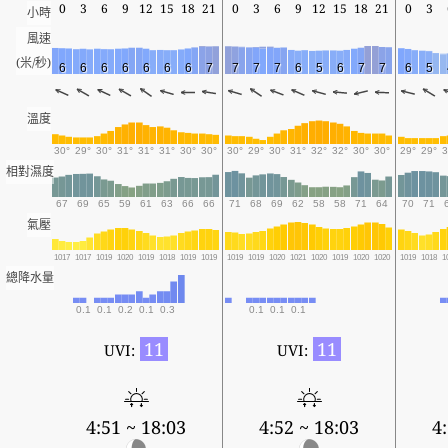
0
3
6
9
12
15
18
21
0
3
6
9
12
15
18
21
0
3
小時
風速
(米/秒)
6
6
6
6
6
6
6
7
7
7
7
6
5
6
7
7
6
5
溫度
30°
29°
30°
31°
31°
31°
30°
30°
30°
29°
30°
31°
32°
32°
30°
30°
29°
29°
3
相對濕度
67
69
65
59
61
63
66
66
71
68
69
62
58
58
71
64
70
71
氣壓
1017
1017
1019
1020
1019
1018
1019
1019
1019
1019
1020
1021
1020
1019
1020
1020
1019
1018
1
總降水量
0.1
0.1
0.2
0.1
0.3
0.1
0.1
0.1
11
11
UVI:
UVI:
4:51 ~ 18:03
4:52 ~ 18:03
4