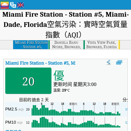
Miami Fire Station - Station #5, Miami-
Dade, Florida
空氣污染：實時空氣質量
指數（AQI）
Miami Fire Station
Daniela Banu
Vista View Park,
- Station #5,
Ncore, Broward,
Broward, Florida
Miami-dade,
Florida
Florida
Miami Fire Station - Station #5, Miami-Dade, Florida
AQI
:
Mi
優
20
更新时间 星期天3:00
溫度:
29
°C
目前的
過去 2 天
分分
PM2.5
20
19
AQI
PM10
12
12
AQI