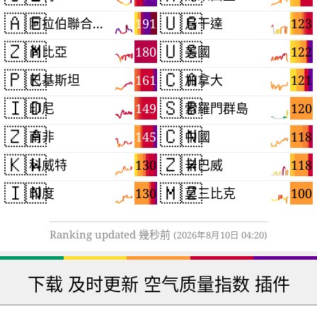
🇦🇪
🇺🇬
191
123
阿拉伯聯合大公國
烏干達
🇿🇲
🇺🇸
180
122
尚比亞
美國
🇵🇰
🇨🇦
161
121
巴基斯坦
加拿大
🇮🇩
🇸🇧
149
120
印尼
索羅門群島
🇿🇦
🇨🇳
145
118
南非
中國
🇰🇼
🇿🇼
130
118
科威特
辛巴威
🇮🇳
🇲🇿
130
100
印度
莫三比克
Ranking updated 幾秒前
(2026年8月10日 04:20)
下载 及时更新 空气质量指数 插件