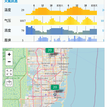
天氣訊息
溫度
29
26
气压
1017
1016
濕度
79
55
風速
5
1
+
−