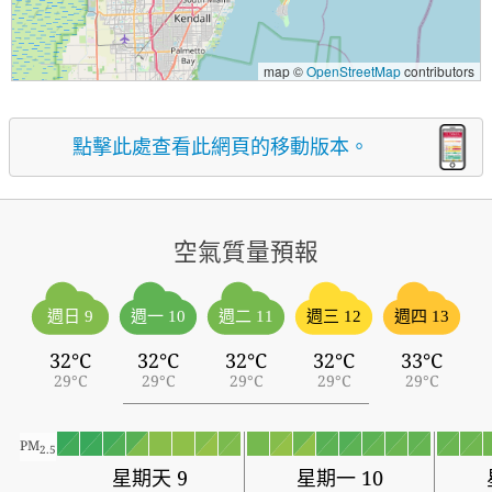
map ©
OpenStreetMap
contributors
點擊此處查看此網頁的移動版本。
空氣質量預報
週日 9
週一 10
週二 11
週三 12
週四 13
32°C
32°C
32°C
32°C
33°C
29°C
29°C
29°C
29°C
29°C
PM
2.5
星期天 9
星期一 10