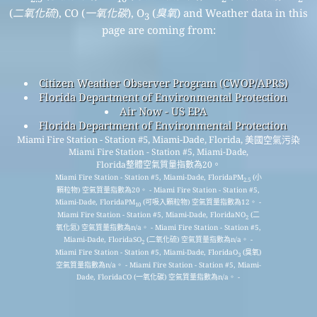
(
二氧化硫
), CO (
一氧化碳
), O
(
臭氧
) and Weather data in this
3
page are coming from:
Citizen Weather Observer Program (CWOP/APRS)
Florida Department of Environmental Protection
Air Now - US EPA
Florida Department of Environmental Protection
Miami Fire Station - Station #5, Miami-Dade, Florida, 美國空氣污染
Miami Fire Station - Station #5, Miami-Dade,
Florida整體空氣質量指數為20。
Miami Fire Station - Station #5, Miami-Dade, FloridaPM
(小
2.5
顆粒物) 空氣質量指數為20。 - Miami Fire Station - Station #5,
Miami-Dade, FloridaPM
(可吸入顆粒物) 空氣質量指數為12。 -
10
Miami Fire Station - Station #5, Miami-Dade, FloridaNO
(二
2
氧化氮) 空氣質量指數為n/a。 - Miami Fire Station - Station #5,
Miami-Dade, FloridaSO
(二氧化硫) 空氣質量指數為n/a。 -
2
Miami Fire Station - Station #5, Miami-Dade, FloridaO
(臭氧)
3
空氣質量指數為n/a。 - Miami Fire Station - Station #5, Miami-
Dade, FloridaCO (一氧化碳) 空氣質量指數為n/a。 -