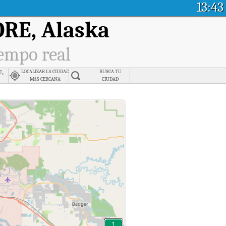
13:43
RE, Alaska
iempo real
u,
LOCALIZAR LA CIUDAD
BUSCA TU
MáS CERCANA
CIUDAD