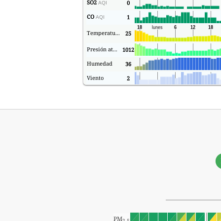
SO2
0
AQI
CO
1
AQI
Temperatura.
25
Presión atmosférica
1012
Humedad
36
Viento
2
PM
2.5