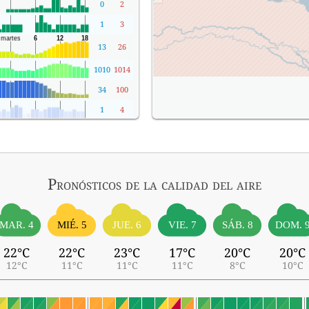
0
2
1
3
13
26
1010
1014
34
100
1
4
Pronósticos
de la calidad del aire
MIÉ. 5
SÁB. 8
MAR. 4
JUE. 6
VIE. 7
DOM. 
22°C
22°C
23°C
17°C
20°C
20°C
12°C
11°C
11°C
11°C
8°C
10°C