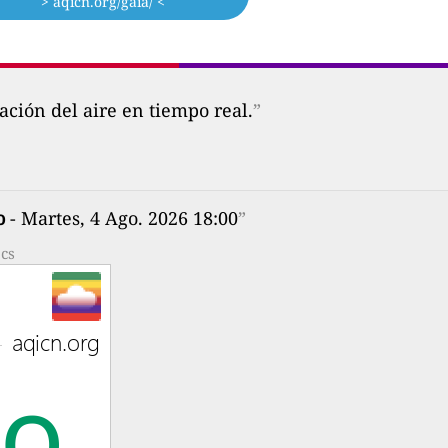
> aqicn.org/gaia/ <
ción del aire en tiempo real.
”
o
- Martes, 4 Ago. 2026 18:00
”
?cs