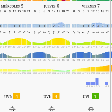
miércoles 5
jueves 6
viernes 7
3
6
9
12
15
18
21
0
3
6
9
12
15
18
21
0
3
6
9
12
15
18
21
1
1
1
1
1
1
1
1
1
1
1
2
2
2
1
1
1
1
1
2
3
2
1
2°
13°
18°
21°
22°
21°
16°
13°
12°
13°
16°
22°
23°
22°
17°
13°
11°
12°
13°
17°
17°
14°
12°
74
76
56
46
44
51
75
87
92
86
73
46
40
46
66
82
94
90
90
66
67
81
94
015
1016
1016
1015
1014
1014
1014
1015
1015
1016
1016
1014
1013
1012
1013
1014
1016
1017
1018
1019
1019
1020
1022
0.1
0.1
0.3
0.1
4
4
1
UVI:
UVI:
UVI: