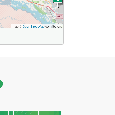
map ©
OpenStreetMap
contributors
9