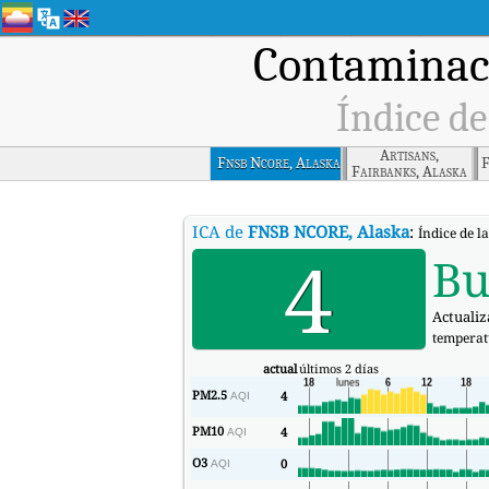
Contaminaci
Índice de
Artisans,
Fnsb Ncore, Alaska
F
Fairbanks, Alaska
ICA de
FNSB NCORE, Alaska
:
Índice de l
4
Bu
Actualiz
temperat
actual
últimos 2 días
PM2.5
4
AQI
PM10
4
AQI
O3
0
AQI