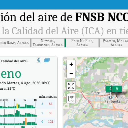
ón del aire de
FNSB NCO
 la Calidad del Aire (ICA) en t
Npwstil,
Fnsb Np Fire,
Palmer, Mat-s
nsb Rams, Alaska
Fairbanks, Alaska
Alaska
Alaska
a Calidad del Aire (ICA) de FNSB NCORE, Alaska en tiempo real.
+
eno
−
ado Martes, 4 Ago. 2026 18:00
ura:
25
°C
mín.
máximo
3
82
3
35
0
102