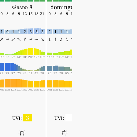
sábado 8
domingo 9
0
3
6
9
12
15
18
21
0
3
6
9
12
15
1
0
1
1
2
3
3
2
2
1
1
1
1
2
11°
8°
9°
14°
18°
20°
19°
13°
11°
10°
12°
14°
17°
20°
97
99
97
73
48
41
43
70
75
77
70
65
54
45
1022
1023
1023
1023
1022
1020
1020
1021
1021
1022
1021
1021
1020
1018
3
0
UVI:
UVI: