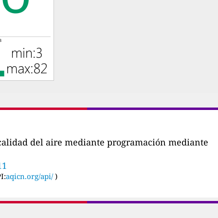
a calidad del aire mediante programación mediante
11
I:
aqicn.org/api/
)