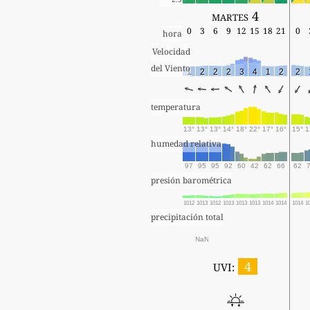
martes 4
0
3
6
9
12
15
18
21
0
hora
Velocidad
del Viento
1
2
2
2
3
4
1
2
2
temperatura
13°
13°
13°
14°
18°
22°
17°
16°
15°
1
humedad relativa
97
95
95
92
60
42
62
66
62
presión barométrica
1012
1013
1012
1013
1013
1013
1014
1014
1014
1
precipitación total
NaN
4
UVI: