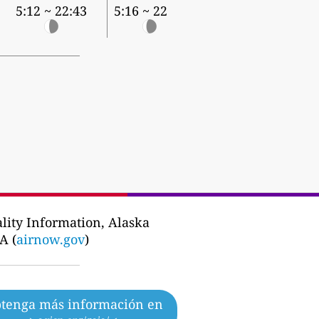
5:12 ~ 22:43
5:16 ~ 22:39
lity Information, Alaska
A (
airnow.gov
)
tenga más información en