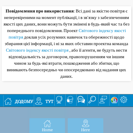
Повідомлення про використання
: Всі дані за якістю повітря є
неперевіреними на момент публікації, і в зв'язку з забезпеченням
якості цих даних, вони можуть бути змінені в будь-який час та без
попереднього повідомлення. Проект
Світового індексу якості
повітря
доклав усіх розумних навичок та обережності щодо
збирання цієї інформації, і ні за яких обставин проектна команда
Світового індексу якості повітря
, або її агенти, не будуть нести
відповідальність за договором, правопорушенням чи іншим
чином за будь-які втрати, пошкодження або збитки, що
виникають безпосередньо чи опосередковано від надання цих
даних.
додому
тут
Home
Here