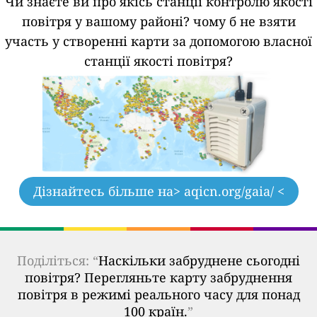
Чи знаєте ви про якісь станції контролю якості
повітря у вашому районі?
чому б не взяти
участь у створенні карти за допомогою власної
станції якості повітря?
Дізнайтесь більше на
> aqicn.org/gaia/ <
Поділіться: “
Наскільки забруднене сьогодні
повітря? Перегляньте карту забруднення
повітря в режимі реального часу для понад
100 країн.
”