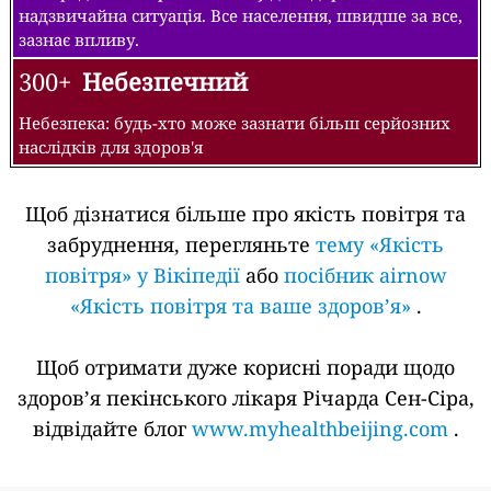
надзвичайна ситуація. Все населення, швидше за все,
зазнає впливу.
300+
Небезпечний
Небезпека: будь-хто може зазнати більш серйозних
наслідків для здоров'я
Щоб дізнатися більше про якість повітря та
забруднення, перегляньте
тему «Якість
повітря» у Вікіпедії
або
посібник airnow
«Якість повітря та ваше здоров’я»
.
Щоб отримати дуже корисні поради щодо
здоров’я пекінського лікаря Річарда Сен-Сіра,
відвідайте блог
www.myhealthbeijing.com
.