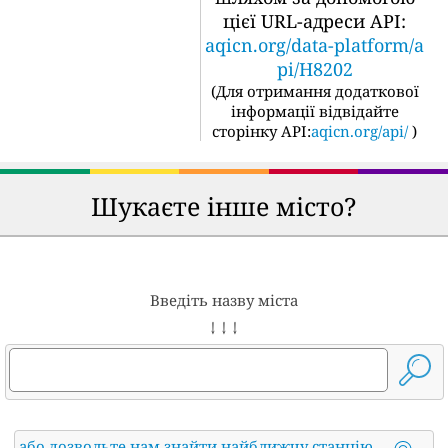
цієї URL-адреси API:
aqicn.org/data-platform/a
pi/H8202
(
Для отримання додаткової
інформації відвідайте
сторінку API:
aqicn.org/api/
)
Шукаєте інше місто?
Введіть назву міста
↓ ↓ ↓
або дозвольте нам знайти найближчу станцію