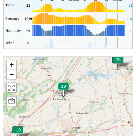
Temp
21
21
Pressure
1019
1018
Humidity
99
65
Wind
0
0
+
−