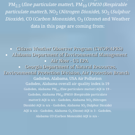
PM
(
fine particulate matter
), PM
(
PM10 (Respirable
2.5
10
particulate matter)
), NO
(
Nitrogen Dioxide
), SO
(
Sulphur
2
2
Dioxide
), CO (
Carbon Monoxide
), O
(
Ozone
) and Weather
3
data in this page are coming from:
Citizen Weather Observer Program (CWOP/APRS)
Alabama Department of Environmental Management
Air Now - US EPA
Georgia Department of Natural Resources,
Environmental Protection Division, Air Protection Branch
Gadsden, Alabama, USA Air Pollution
Gadsden, Alabama overall air quality index is 19
Gadsden, Alabama PM
(fine particulate matter) AQI is 19 -
2.5
Gadsden, Alabama PM
(PM10 (Respirable particulate
10
matter)) AQI is n/a - Gadsden, Alabama NO
(Nitrogen
2
Dioxide) AQI is n/a - Gadsden, Alabama SO
(Sulphur Dioxide)
2
AQI is n/a - Gadsden, Alabama O
(Ozone) AQI is 3 - Gadsden,
3
Alabama CO (Carbon Monoxide) AQI is n/a -