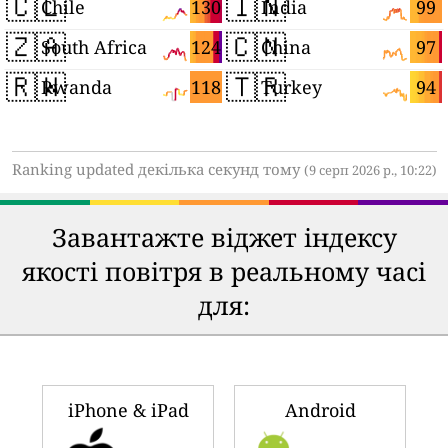
🇨🇱
🇮🇳
130
99
Chile
India
🇿🇦
🇨🇳
124
97
South Africa
China
🇷🇼
🇹🇷
118
94
Rwanda
Turkey
Ranking updated декілька секунд тому
(9 серп 2026 р., 10:22)
Завантажте віджет індексу
якості повітря в реальному часі
для:
iPhone & iPad
Android