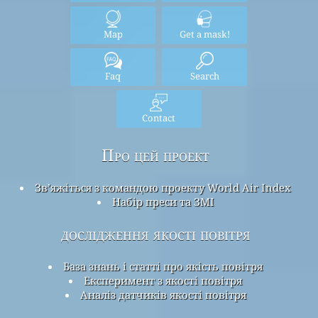
Map
Get a mask!
Faq
Search
Contact
Про цей проект
Зв’яжіться з командою проекту World Air Index
Набір преси та ЗМІ
дослідження якості повітря
База знань і статті про якість повітря
Експеримент з якості повітря
Аналіз датчиків якості повітря