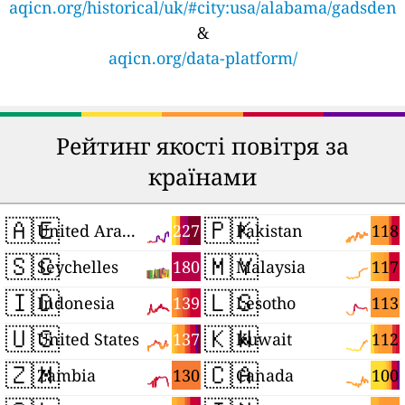
aqicn.org/historical/uk/#city:usa/alabama/gadsden
&
aqicn.org/data-platform/
Рейтинг якості повітря за
країнами
🇦🇪
🇵🇰
227
118
United Arab Emirates
Pakistan
🇸🇨
🇲🇾
180
117
Seychelles
Malaysia
🇮🇩
🇱🇸
139
113
Indonesia
Lesotho
🇺🇸
🇰🇼
137
112
United States
Kuwait
🇿🇲
🇨🇦
130
100
Zambia
Canada