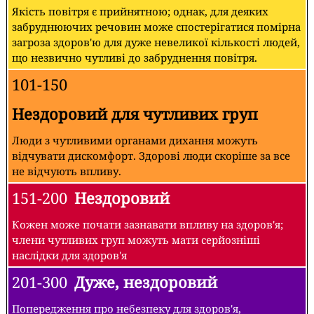
Якість повітря є прийнятною; однак, для деяких
забруднюючих речовин може спостерігатися помірна
загроза здоров'ю для дуже невеликої кількості людей,
що незвично чутливі до забруднення повітря.
101-150
Нездоровий для чутливих груп
Люди з чутливими органами дихання можуть
відчувати дискомфорт. Здорові люди скоріше за все
не відчують впливу.
151-200
Нездоровий
Кожен може почати зазнавати впливу на здоров'я;
члени чутливих груп можуть мати серйозніші
наслідки для здоров'я
201-300
Дуже, нездоровий
Попередження про небезпеку для здоров'я,