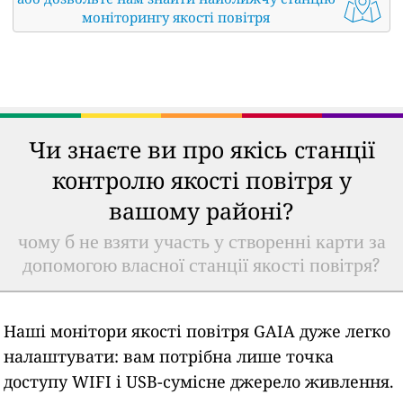
моніторингу якості повітря
Чи знаєте ви про якісь станції
контролю якості повітря у
вашому районі?
чому б не взяти участь у створенні карти за
допомогою власної станції якості повітря?
Наші монітори якості повітря GAIA дуже легко
налаштувати: вам потрібна лише точка
доступу WIFI і USB-сумісне джерело живлення.