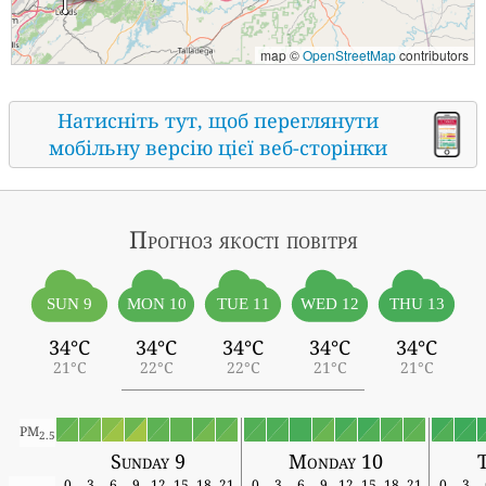
map ©
OpenStreetMap
contributors
Натисніть тут, щоб переглянути
мобільну версію цієї веб-сторінки
Прогноз якості повітря
SUN 9
MON 10
TUE 11
WED 12
THU 13
34°C
34°C
34°C
34°C
34°C
21°C
22°C
22°C
21°C
21°C
PM
2.5
Sunday 9
Monday 10
T
0
3
6
9
12
15
18
21
0
3
6
9
12
15
18
21
0
3