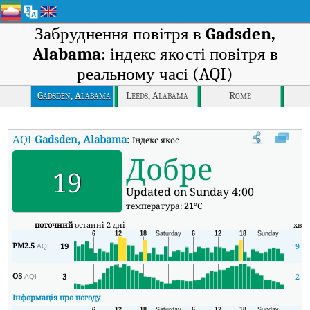
Забруднення повітря в
Gadsden,
Alabama
: індекс якості повітря в
реальному часі (AQI)
Gadsden, Alabama
Leeds, Alabama
Rome
AQI
Gadsden, Alabama
:
Індекс якості повітря в реальному часі (A
Добре
19
Updated on Sunday 4:00
температура:
21
°C
поточний
останні 2 дні
хв
PM2.5
19
9
AQI
O3
3
2
AQI
Інформація про погоду