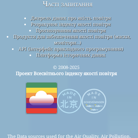
Часті запитання
Джерело даних про якість повітря
Розрахунок індексу якості повітря
Прогнозування якості повітря
Продукти для забезпечення якості повітря (маски,
монітори…)
API (інтерфейс прикладного програмування)
Платформа історичних даних
© 2008-2025
Проект Всесвітнього індексу якості повітря
The Data sources used for the Air Quality, Air Pollution,