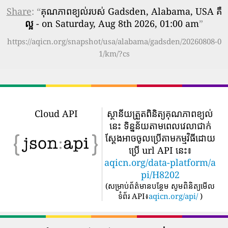
Share
: “
គុណភាពខ្យល់របស់ Gadsden, Alabama, USA គឺ
ល្អ
- on Saturday, Aug 8th 2026, 01:00 am
”
https://aqicn.org/snapshot/usa/alabama/gadsden/20260808-0
1/km/?cs
Cloud API
ស្ថានីយត្រួតពិនិត្យគុណភាពខ្យល់
នេះ ទិន្នន័យតាមពេលវេលាជាក់
ស្តែងអាចចូលប្រើតាមកម្មវិធីដោយ
ប្រើ url API នេះ៖
aqicn.org/data-platform/a
pi/H8202
(
សម្រាប់ព័ត៌មានបន្ថែម សូមពិនិត្យមើល
ទំព័រ API៖
aqicn.org/api/
)