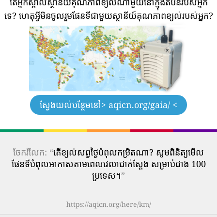
តើអ្នកស្គាល់ស្ថានីយ៍គុណភាពខ្យល់ណាមួយនៅក្នុងតំបន់របស់អ្នក
ទេ?
ហេតុអ្វីមិនចូលរួមផែនទីជាមួយស្ថានីយ៍គុណភាពខ្យល់របស់អ្នក?
ស្វែងយល់បន្ថែមនៅ
> aqicn.org/gaia/ <
ចែករំលែក: “
តើ​ខ្យល់​សព្វថ្ងៃ​បំពុល​កម្រិត​ណា? សូមពិនិត្យមើល
ផែនទីបំពុលអាកាសតាមពេលវេលាជាក់ស្តែង សម្រាប់ជាង 100
ប្រទេស។
”
https://aqicn.org/here/km/