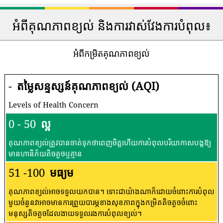
អំពីគុណភាពខ្យល់ និងការវាស់វែងការបំពុល៖
អំពីកម្រិតគុណភាពខ្យល់
-
តម្លៃសន្ទស្សន៍គុណភាពខ្យល់ (AQI)
Levels of Health Concern
0 - 50
ល្អ
គុណភាពខ្យល់ត្រូវបានចាត់ទុកថាពេញចិត្តហើយការបំពុលបរិយាកាសបង្កឱ្យ
មានហានិភ័យតិចតួចឬគ្មាន
51 -100
មធ្យម
គុណភាពខ្យល់អាចទទួលយកបាន។ ទោះជាយ៉ាងណាក៏ដោយចំពោះការបំពុល
មួយចំនួនវាអាចមានការព្រួយបារម្ភខាងសុខភាពក្នុងកម្រិតតិចតួចចំពោះ
មនុស្សតិចតួចដែលងាយទទួលរងការបំពុលខ្យល់។