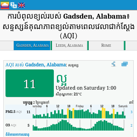
ការបំពុលខ្យល់របស់
Gadsden, Alabama
៖
សន្ទស្សន៍គុណភាពខ្យល់តាមពេលវេលាជាក់ស្តែង
(AQI)
Gadsden, Alabama
Leeds, Alabama
Rome
AQI របស់
Gadsden, Alabama
:
សន្ទស្សន៍គុណភាពខ្យល់តាមពេលវេលាពិតរបស់ 
ល្អ
11
Updated on Saturday 1:00
សីតុណ្ហភាព:
21
°C
បច្ចុប្បន្ន
2 ថ្ងៃកន្លងទៅ
នាទី
PM2.5
11
3
AQI
O3
5
2
AQI
ព័ត៌មានអាកាសធាតុ