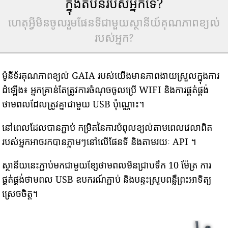
ក្នុងតំបន់របស់អ្នកទេ?
ហេតុអ្វីមិនចូលរួមផែនទីជាមួយស្ថានីយ៍គុណភាពខ្យល់
របស់អ្នក?
ម៉ូនីទ័រគុណភាពខ្យល់ GAIA របស់យើងមានភាពងាយស្រួលក្នុងការ
ដំឡើង៖ អ្នកគ្រាន់តែត្រូវការចំណុចចូលប្រើ WIFI និងការផ្គត់ផ្គង់
ថាមពលដែលត្រូវគ្នាជាមួយ USB ប៉ុណ្ណោះ។
នៅពេលដែលបានភ្ជាប់ កម្រិតនៃការបំពុលខ្យល់តាមពេលវេលាពិត
របស់អ្នកអាចរកបានភ្លាមៗនៅលើផែនទី និងតាមរយៈ API ។
ស្ថានីយនេះភ្ជាប់មកជាមួយខ្សែថាមពលមិនជ្រាបទឹក 10 ម៉ែត្រ ការ
ផ្គត់ផ្គង់ថាមពល USB ឧបករណ៍ភ្ជាប់ និងបន្ទះស្រូបពន្លឺព្រះអាទិត្យ
ស្រេចចិត្ត។