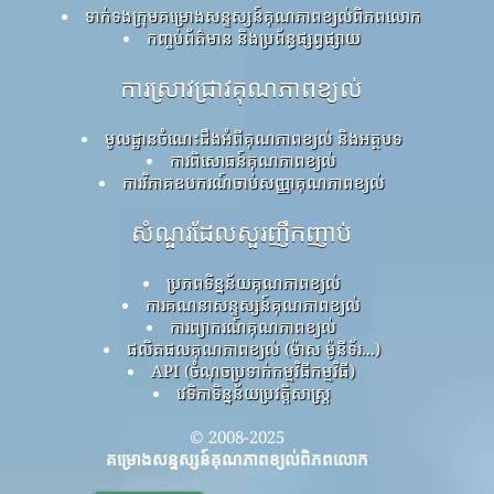
ទាក់ទងក្រុមគម្រោងសន្ទស្សន៍គុណភាពខ្យល់ពិភពលោក
កញ្ចប់ព័ត៌មាន និងប្រព័ន្ធផ្សព្វផ្សាយ
ការស្រាវជ្រាវគុណភាពខ្យល់
មូលដ្ឋានចំណេះដឹងអំពីគុណភាពខ្យល់ និងអត្ថបទ
ការពិសោធន៍គុណភាពខ្យល់
ការវិភាគឧបករណ៍ចាប់សញ្ញាគុណភាពខ្យល់
សំណួរដែលសួរញឹកញាប់
ប្រភពទិន្នន័យគុណភាពខ្យល់
ការគណនាសន្ទស្សន៍គុណភាពខ្យល់
ការព្យាករណ៍គុណភាពខ្យល់
ផលិតផលគុណភាពខ្យល់ (ម៉ាស ម៉ូនីទ័រ...)
API (ចំណុចប្រទាក់កម្មវិធីកម្មវិធី)
វេទិកាទិន្នន័យប្រវត្តិសាស្ត្រ
© 2008-2025
គម្រោងសន្ទស្សន៍គុណភាពខ្យល់ពិភពលោក