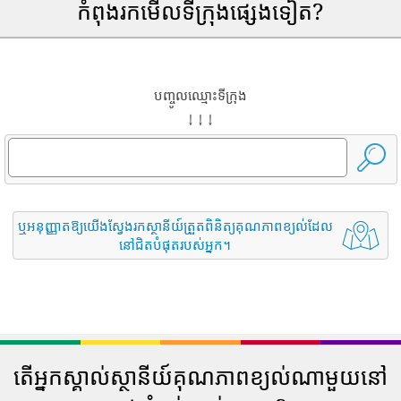
កំពុងរកមើលទីក្រុងផ្សេងទៀត?
បញ្ចូលឈ្មោះទីក្រុង
↓ ↓ ↓
ឬអនុញ្ញាតឱ្យយើងស្វែងរកស្ថានីយ៍ត្រួតពិនិត្យគុណភាពខ្យល់ដែល
នៅជិតបំផុតរបស់អ្នក។
តើអ្នកស្គាល់ស្ថានីយ៍គុណភាពខ្យល់ណាមួយនៅ