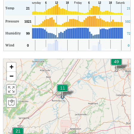
Temp
21
21
Pressure
1021
1020
Humidity
99
72
Wind
0
0
+
−