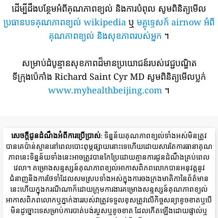
ដើម្បីដឹងបន្ថែមអំពីគុណភាពខ្យល់ និងការបំពុល សូមពិនិត្យមើល
ប្រធានបទគុណភាពខ្យល់ wikipedia
ឬ
មគ្គុទ្ទេសក៍ airnow អំពី
គុណភាពខ្យល់ និងសុខភាពរបស់អ្នក
។
សម្រាប់ដំបូន្មានសុខភាពដ៏មានប្រយោជន៍របស់វេជ្ជបណ្ឌិត
ទីក្រុងប៉េកាំង Richard Saint Cyr MD សូមពិនិត្យមើលប្លក់
www.myhealthbeijing.com
។
សេចក្តីជូនដំណឹងអំពីការប្រើប្រាស់
: ទិន្នន័យគុណភាពខ្យល់ទាំងអស់មិនត្រូវ
បានគេប៉ាន់ស្មាននៅពេលបោះពុម្ភផ្សាយនោះទេហើយដោយសារតែការធានាគុណ
ភាពនេះទិន្នន័យទាំងនេះអាចត្រូវបានកែប្រែដោយគ្មានការជូនដំណឹងគ្រប់ពេល
វេលា។ គម្រោងសន្ទស្សន៍គុណភាពខ្យល់អាកាសពិភពលោកបានអនុវត្តនូវ
ជំនាញនិងការថែទាំដែលសមស្របទាំងអស់ក្នុងការចងក្រងមាតិកានៃព័ត៌មាន
នេះហើយក្នុងករណីណាក៏ដោយក្រុមការងារគម្រោងសន្ទស្សន៍គុណភាពខ្យល់
អាកាសពិភពលោកឬភ្នាក់ងាររបស់វាត្រូវទទួលខុសត្រូវលើកិច្ចសន្យាខូចខាតឬបើ
មិនដូច្នោះទេសម្រាប់ការបាត់បង់របួសឬខូចខាត ដែលកើតឡើងដោយផ្ទាល់ឬ