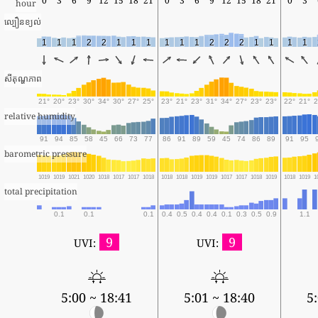
0
3
6
9
12
15
18
21
0
3
6
9
12
15
18
21
0
3
hour
ល្បឿនខ្យល់
1
1
1
2
2
1
1
1
1
1
1
2
2
2
1
1
1
1
សីតុណ្ហភាព
21°
20°
23°
30°
34°
30°
27°
25°
23°
21°
23°
31°
34°
27°
23°
23°
22°
21°
2
relative humidity
91
94
85
58
45
66
73
77
86
91
89
59
45
74
86
89
91
95
barometric pressure
1019
1019
1021
1020
1018
1017
1017
1018
1018
1018
1019
1019
1017
1017
1018
1019
1018
1019
1
total precipitation
0.1
0.1
0.1
0.4
0.5
0.4
0.4
0.1
0.3
0.5
0.9
1.1
9
9
UVI:
UVI:
5:00 ~ 18:41
5:01 ~ 18:40
5