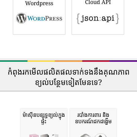
Cloud API
Wordpress
កំពុងរកមើលផលិតផលទាក់ទងនឹងគុណភាព
ខ្យល់បន្ថែមទៀតមែនទេ?
ម៉ាស៊ីនបន្សុទ្ធខ្យល់ក្នុង
របាំងការពារ និង
ផ្ទះ
ឧបករណ៍ដកដង្ហើម