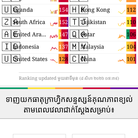
🇺🇬
🇭🇰
154
112
Uganda
Hong Kong
🇿🇦
🇹🇯
152
110
South Africa
Tajikistan
🇦🇪
🇶🇦
147
106
United Arab Emirates
Qatar
🇮🇩
🇲🇾
137
104
Indonesia
Malaysia
🇺🇸
🇨🇳
128
101
United States
China
Ranking updated មួយនាទីមុន
(៨ សីហា ២០២៦ ០៧:៣៩)
ទាញយកធាតុក្រាហ្វិកសន្ទស្សន៍គុណភាពខ្យល់
តាមពេលវេលាជាក់ស្តែងសម្រាប់៖