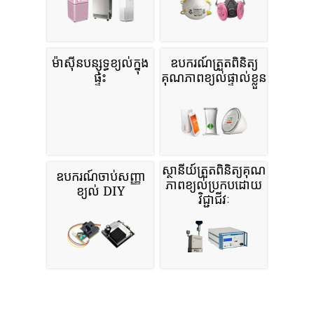
ម៉ាស៊ីនបន្សុទ្ធខ្យល់ក្នុង
ឧបករណ៍ត្រួតពិនិត្យ
ផ្ទះ
គុណភាពខ្យល់ផ្ទាល់ខ្លួន
ស្ថានីយ៍ត្រួតពិនិត្យគុណ
ឧបករណ៍ចាប់សញ្ញា
ភាពខ្យល់ប្រកបដោយ
ខ្យល់ DIY
វិជ្ជាជីវៈ