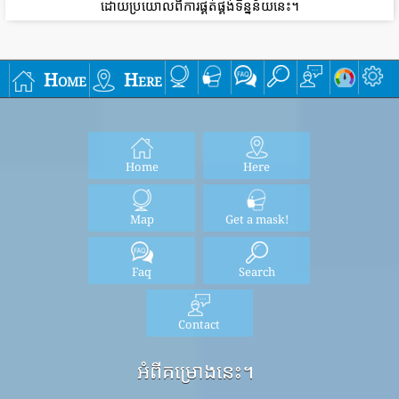
ដោយប្រយោលពីការផ្គត់ផ្គង់ទិន្នន័យនេះ។
Home
Here
Home
Here
Map
Get a mask!
Faq
Search
Contact
អំពីគម្រោងនេះ។