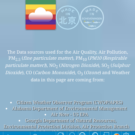
The Data sources used for the Air Quality, Air Pollution,
PM
(
fine particulate matter
), PM
(
PM10 (Respirable
2.5
10
particulate matter)
), NO
(
Nitrogen Dioxide
), SO
(
Sulphur
2
2
Dioxide
), CO (
Carbon Monoxide
), O
(
Ozone
) and Weather
3
data in this page are coming from:
Citizen Weather Observer Program (CWOP/APRS)
Alabama Department of Environmental Management
Air Now - US EPA
Georgia Department of Natural Resources,
Environmental Protection Division, Air Protection Branch
Gadsden, Alabama, USA Air Pollution