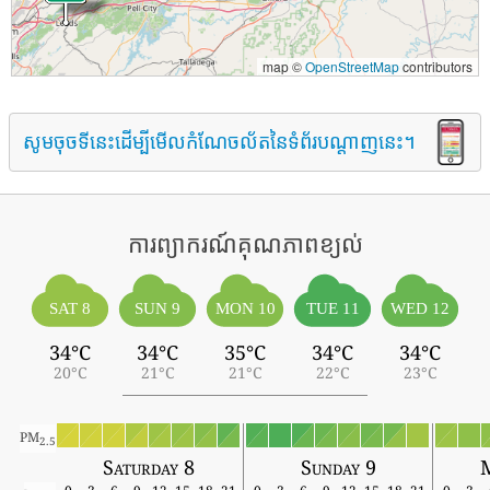
map ©
OpenStreetMap
contributors
សូមចុចទីនេះដើម្បីមើលកំណែចល័តនៃទំព័របណ្តាញនេះ។
ការព្យាករណ៍គុណភាពខ្យល់
SAT 8
SUN 9
MON 10
TUE 11
WED 12
34°C
34°C
35°C
34°C
34°C
20°C
21°C
21°C
22°C
23°C
PM
2.5
Saturday 8
Sunday 9