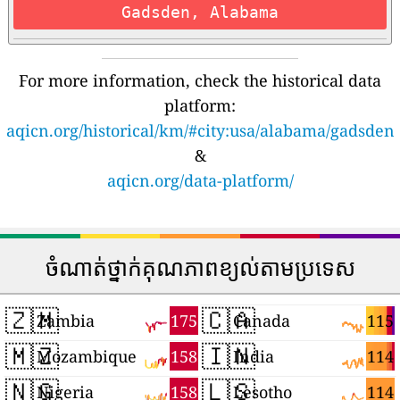
Gadsden, Alabama
For more information, check the historical data
platform:
aqicn.org/historical/km/#city:usa/alabama/gadsden
&
aqicn.org/data-platform/
ចំណាត់ថ្នាក់គុណភាពខ្យល់តាមប្រទេស
🇿🇲
🇨🇦
175
115
Zambia
Canada
🇲🇿
🇮🇳
158
114
Mozambique
India
🇳🇬
🇱🇸
158
114
Nigeria
Lesotho