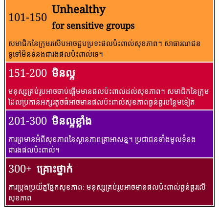
Unhealthy
101-150
for sensitive groups
សមាជិកនៃក្រុមរសើបអាចជួបប្រទះផលប៉ះពាល់សុខភាព។ សាធារណជន​
ទូទៅ​មិន​ទំនង​ជា​រង​ផល​ប៉ះពាល់​ទេ។
151-200
មិនល្អ
មនុស្សគ្រប់រូបអាចចាប់ផ្តើមមានផលប៉ះពាល់ដល់សុខភាព។ សមាជិកនៃក្រុម
ដែលប្រកាន់អក្សរតូចធំអាចមានផលប៉ះពាល់សុខភាពធ្ងន់ធ្ងរបន្ថែមទៀត
201-300
មិនល្អខ្លាំង
ការព្រមានអំពីសុខភាពនៃស្ថានភាពគ្រាអាសន្ន។ ប្រជាជនទាំងមូលទំនង
ជារងផលប៉ះពាល់។
300+
គ្រោះថ្នាក់
ការប្រុងប្រយ័ត្នផ្នែកសុខភាព: មនុស្សគ្រប់រូបអាចមានផលប៉ះពាល់ធ្ងន់ធ្ងរលើ
សុខភាព