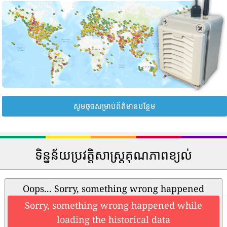
សូមចុចសម្រាប់ព័ត៌មានបន្ថែម
ទិន្នន័យប្រវត្តិសាស្រ្តគុណភាពខ្យល់
Oops... Sorry, something wrong happened
Sorry, something wrong happened while
loading the historical data