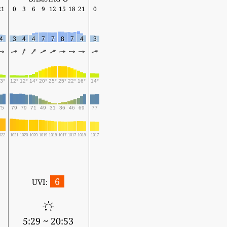
21
0
3
6
9
12
15
18
21
0
4
3
4
4
7
7
8
7
4
3
3°
12°
12°
14°
20°
25°
25°
22°
16°
14°
75
79
79
71
49
31
36
46
69
77
022
1021
1020
1020
1019
1018
1017
1017
1018
1017
6
UVI:
5:29 ~ 20:53