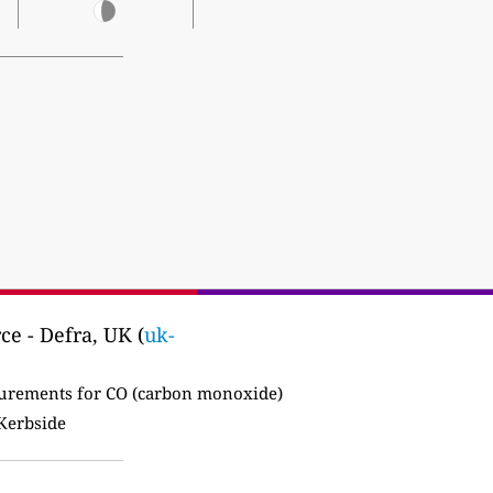
ce - Defra, UK (
uk-
rements for CO (carbon monoxide)
 Kerbside