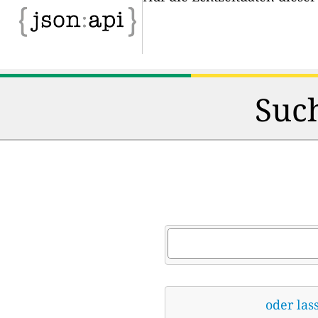
Such
oder las