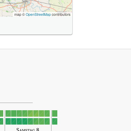
map ©
OpenStreetMap
contributors
Samstag 8