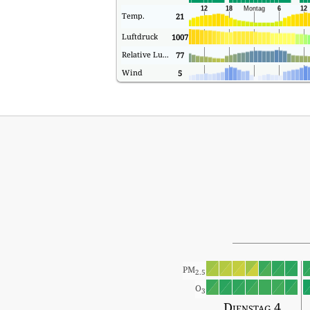
Temp.
21
Luftdruck
1007
Relative Luftfeuchtigkeit
77
Wind
5
PM
2.5
O
3
Dienstag 4