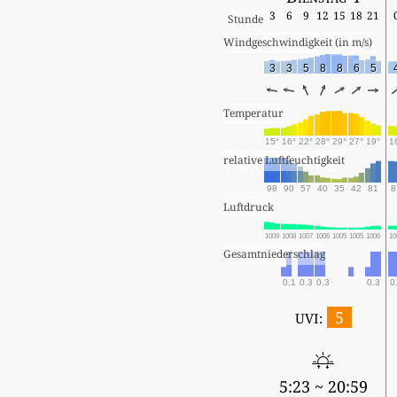
3
6
9
12
15
18
21
Stunde
Windgeschwindigkeit (in m/s) 
3
3
5
8
8
6
5
Temperatur
15°
16°
22°
28°
29°
27°
19°
1
relative Luftfeuchtigkeit
98
90
57
40
35
42
81
8
Luftdruck
1009
1008
1007
1006
1005
1005
1006
10
Gesamtniederschlag
0.1
0.3
0.3
0.3
0
5
UVI:
5:23 ~ 20:59