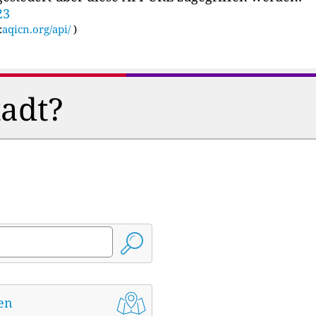
23
:
aqicn.org/api/
)
tadt?
den