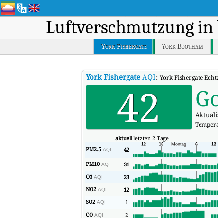
Luftverschmutzung in
York Fishergate
York Bootham
York Fishergate
AQI
:
York Fishergate Echtz
42
G
Aktualis
Tempera
aktuell
letzten 2 Tage
PM2.5
42
AQI
PM10
31
AQI
O3
23
AQI
NO2
12
AQI
SO2
1
AQI
CO
2
AQI