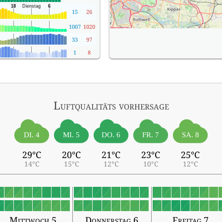
15
26
1007
1020
33
97
1
8
Luftqualitäts vorhersage
DI. 4
MI. 5
DO. 6
FR. 7
SA. 8
29°C
20°C
21°C
23°C
25°C
14°C
15°C
12°C
10°C
12°C
Mittwoch 5
Donnerstag 6
Freitag 7