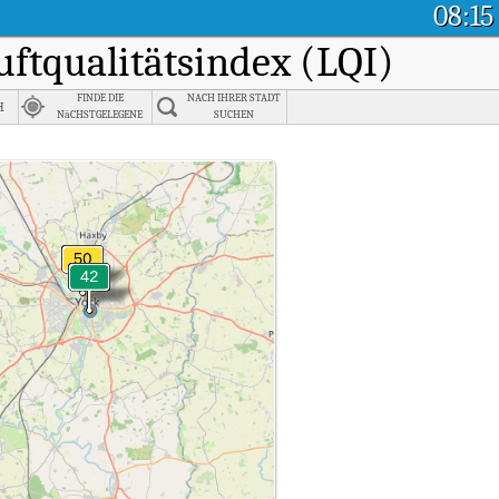
08:15
Luftqualitätsindex (LQI)
FINDE DIE
NACH IHRER STADT
h
NäCHSTGELEGENE
SUCHEN
STADT