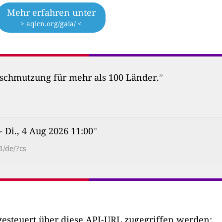
Mehr erfahren unter
> aqicn.org/gaia/ <
erschmutzung für mehr als 100 Länder.
”
- Di., 4 Aug 2026 11:00
”
1/de/?cs
esteuert über diese API-URL zugegriffen werden: