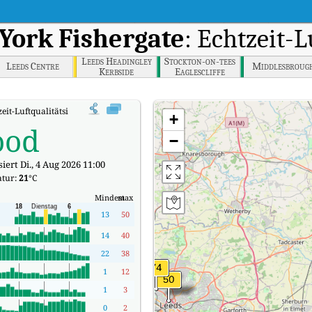
York Fishergate
: Echtzeit-
Leeds Headingley
Stockton-on-tees
Leeds Centre
Middlesbroug
Kerbside
Eaglescliffe
eit-Luftqualitätsindex (AQI).
+
ood
−
iert Di., 4 Aug 2026 11:00
tur:
21
°C
Mindest
max
13
50
14
40
22
38
1
12
1
3
0
2