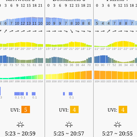
0
3
6
9
12
15
18
21
0
3
6
9
12
15
18
21
0
3
6
9
12
15
18
4
6
7
10
12
13
11
10
10
9
9
7
8
10
8
6
5
4
4
7
8
8
7
6°
16°
18°
19°
20°
20°
17°
15°
15°
13°
14°
16°
21°
20°
18°
13°
11°
10°
13°
19°
22°
22°
19°
1
7
90
73
57
51
51
61
66
63
78
71
59
36
38
44
70
83
90
77
52
36
34
43
06
1006
1007
1008
1010
1011
1013
1014
1015
1016
1017
1019
1019
1021
1022
1023
1024
1023
1023
1023
1021
1021
1021
1
.3
0.1
0.1
0.1
0.1
5
4
4
UVI:
UVI:
UVI:
5:23 ~ 20:59
5:25 ~ 20:57
5:27 ~ 20:55