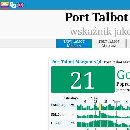
Port Talbo
wskaźnik jako
Port Talbot
Port Talbot
Margam
Margam
Port Talbot Margam
AQI
:
Port Talbot Mar
21
G
Popra
tempera
aktualny
ostatnie 2 dni
PM2.5
21
AQI
PM10
4
AQI
O3
14
AQI