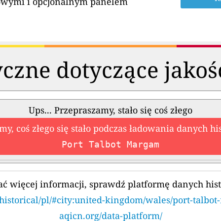
owymi i opcjonalnym panelem
czne dotyczące jakoś
Ups... Przepraszamy, stało się coś złego
my, coś złego się stało podczas ładowania danych hi
Port Talbot Margam
ć więcej informacji, sprawdź platformę danych his
historical/pl/#city:united-kingdom/wales/port-talbo
aqicn.org/data-platform/