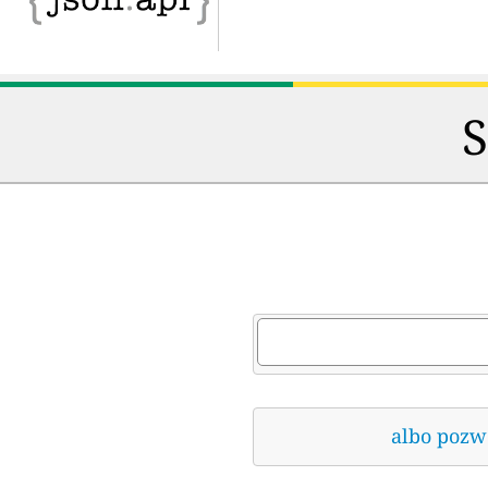
S
albo pozwó