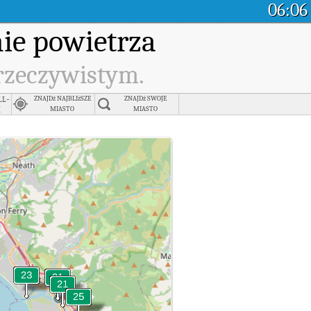
06:06
ie powietrza
 rzeczywistym.
ll-
ZNAJDź NAJBLIżSZE
ZNAJDź SWOJE
k
MIASTO
MIASTO