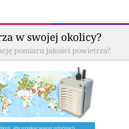
rza w swojej okolicy?
ację pomiaru jakości powietrza?
liknij, aby uzyskać więcej informacji