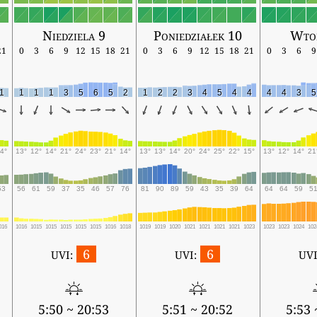
Niedziela 9
Poniedziałek 10
Wto
21
0
3
6
9
12
15
18
21
0
3
6
9
12
15
18
21
0
3
6
9
1
1
1
1
3
5
6
5
2
1
2
2
3
4
5
4
4
4
4
3
5
4°
13°
12°
14°
21°
24°
23°
21°
14°
13°
13°
14°
20°
24°
25°
22°
15°
13°
12°
14°
21
53
56
61
59
37
35
46
57
76
81
90
89
59
43
35
39
64
64
64
59
5
016
1016
1015
1015
1015
1015
1015
1016
1018
1019
1019
1020
1021
1021
1021
1021
1023
1023
1023
1024
102
6
6
UVI:
UVI:
UVI
5:50 ~ 20:53
5:51 ~ 20:52
5:53 