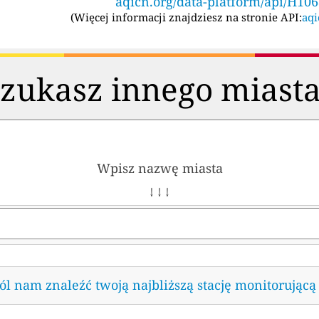
aqicn.org/data-platform/api/H10
(
Więcej informacji znajdziesz na stronie API:
aqi
zukasz innego miast
Wpisz nazwę miasta
↓ ↓ ↓
l nam znaleźć twoją najbliższą stację monitorującą