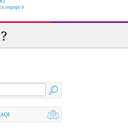
681
cn.org/api/
)
a?
 AQI