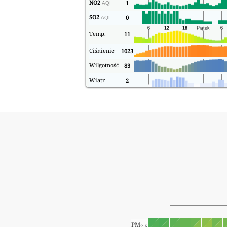
NO2
1
AQI
SO2
0
AQI
Temp.
11
Ciśnienie
1023
Wilgotność
83
Wiatr
2
PM
2.5