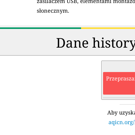
zasilaczem USB, elementami montaż
słonecznym.
Dane history
Przeprasza
Aby uzyska
aqicn.org/