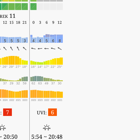
rek 11
12
15
18
21
0
3
6
9
12
5
5
5
3
4
4
5
6
8
°
26°
29°
27°
18°
16°
14°
17°
22°
25°
1
37
29
32
59
62
63
49
37
30
4
1024
1022
1021
1023
1023
1023
1022
1022
1021
7
6
:
UVI:
~ 20:50
5:54 ~ 20:48