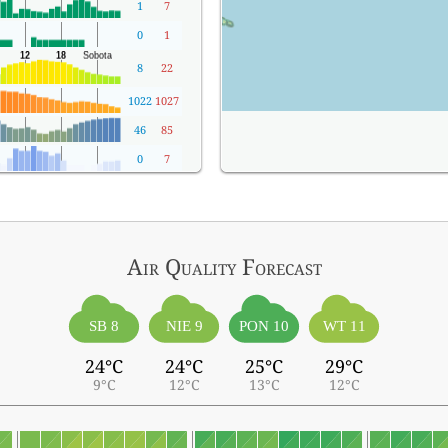
1
7
0
1
8
22
1022
1027
46
85
0
7
Air Quality
Forecast
SB 8
NIE 9
PON 10
WT 11
24°C
24°C
25°C
29°C
9°C
12°C
13°C
12°C