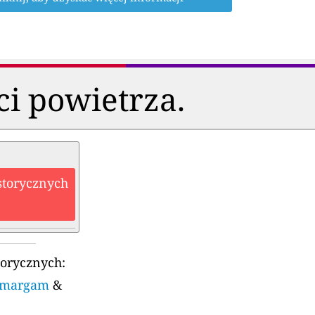
ci powietrza.
storycznych
torycznych:
t-margam
&