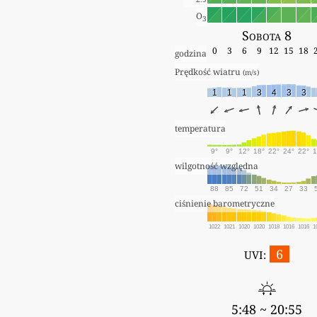
O
3
Sobota 8
0
3
6
9
12
15
18
godzina
Prędkość wiatru 
(m/s)
1
1
1
3
4
3
3
temperatura
9°
9°
12°
18°
22°
24°
22°
1
wilgotność względna
88
85
72
51
34
27
33
ciśnienie barometryczne
1022
1021
1020
1020
1018
1016
1016
1
6
UVI:
5:48 ~ 20:55