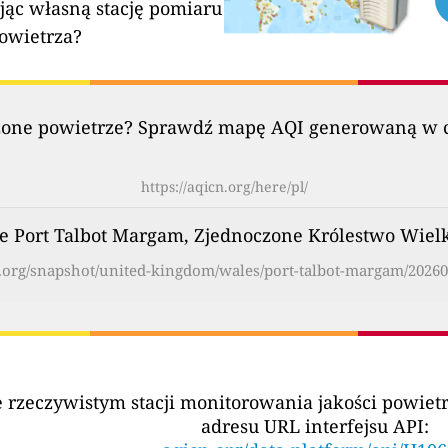
jąc własną stację pomiaru
powietrza?
szczone powietrze? Sprawdź mapę AQI generowaną w c
https://aqicn.org/here/pl/
e Port Talbot Margam, Zjednoczone Królestwo Wielki
n.org/snapshot/united-kingdom/wales/port-talbot-margam/20260
e rzeczywistym stacji monitorowania jakości powi
adresu URL interfejsu API: