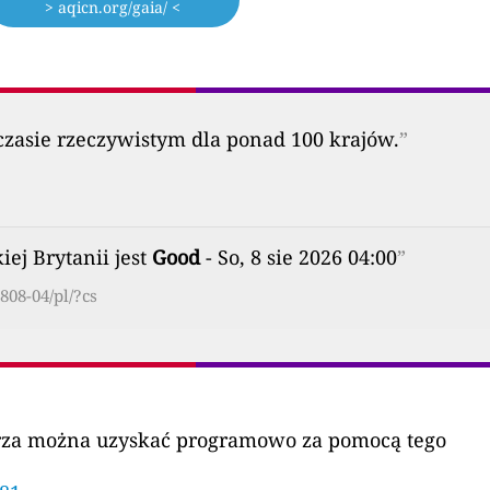
> aqicn.org/gaia/ <
zasie rzeczywistym dla ponad 100 krajów.
”
ej Brytanii jest
Good
- So, 8 sie 2026 04:00
”
808-04/pl/?cs
etrza można uzyskać programowo za pomocą tego