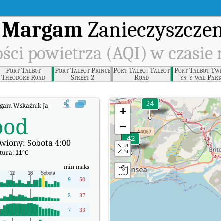
t Margam
Zanieczyszczen
ści powietrza (AQI) w czasie
Port Talbot
Port Talbot Prince
Port Talbot Talbot
Port Talbot Tw
Theodore Road
Street 2
Road
yn-y-wal Par
gam Wskaźnik Jakości Powietrza (AQI) w czasie rzeczywistym.
+
ood
−
wiony: Sobota 4:00
tura:
11
°C
min
maks
9
50
2
37
7
33