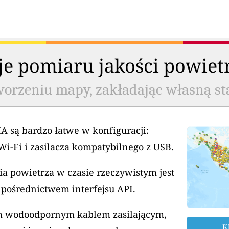
cje pomiaru jakości powiet
worzeniu mapy, zakładając własną st
A są bardzo łatwe w konfiguracji:
Wi-Fi i zasilacza kompatybilnego z USB.
a powietrza w czasie rzeczywistym jest
 pośrednictwem interfejsu API.
ym wodoodpornym kablem zasilającym,
K