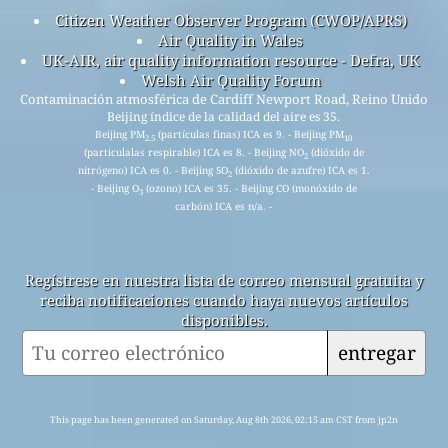
Citizen Weather Observer Program (CWOP/APRS)
Air Quality in Wales
UK-AIR, air quality information resource - Defra, UK
Welsh Air Quality Forum
Contaminación atmosférica de Cardiff Newport Road, Reino Unido
Beijing índice de la calidad del aire es 35.
Beijing PM
(partículas finas) ICA es 9. - Beijing PM
2.5
10
(particulalas respirable) ICA es 8. - Beijing NO
(dióxido de
2
nitrógeno) ICA es 0. - Beijing SO
(dióxido de azufre) ICA es 1.
2
- Beijing O
(ozono) ICA es 35. - Beijing CO (monóxido de
3
carbón) ICA es n/a. -
Regístrese en nuestra lista de correo mensual gratuita y
reciba notificaciones cuando haya nuevos artículos
disponibles.
entregar
This page has been generated on Saturday, Aug 8th 2026, 02:15 am CST from jp2n