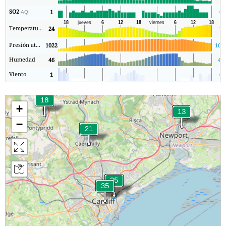
SO2
1
0
AQI
Temperatura.
24
7
Presión atmosférica
1022
101
Humedad
46
44
Viento
1
0
+
−