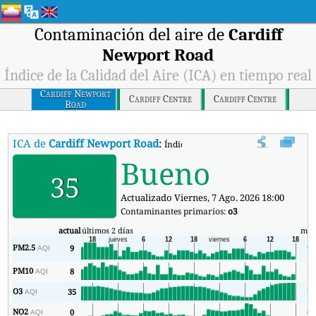
Contaminación del aire de
Cardiff
Newport Road
Índice de la Calidad del Aire (ICA) en tiempo real
Cardiff Newport
Cardiff Centre
Cardiff Centre
Road
ICA de
Cardiff Newport Road
:
Índice de la Calidad del Aire (ICA) de
Bueno
35
Actualizado Viernes, 7 Ago. 2026 18:00
Contaminantes primarios:
o3
actual
últimos 2 días
mín
PM2.5
9
9
AQI
PM10
8
5
AQI
O3
35
7
AQI
NO2
0
0
AQI