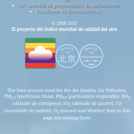
API (interfaz de programación de aplicaciones)
Plataforma de datos históricos
© 2008-2025
El proyecto del índice mundial de calidad del aire
The Data sources used for the Air Quality, Air Pollution,
PM
(
partículas finas
), PM
(
particulalas respirable
), NO
2.5
10
2
(
dióxido de nitrógeno
), SO
(
dióxido de azufre
), CO
2
(
monóxido de carbón
), O
(
ozono
) and Weather data in this
3
page are coming from: