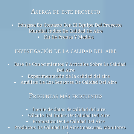
Acerca de este proyecto
Póngase En Contacto Con El Equipo Del Proyecto
Mundial índice De Calidad De Aire
Kit De Prensa Y Medios
investigación de la calidad del aire
Base De Conocimientos Y Artículos Sobre La Calidad
Del Aire
Experimentación de la calidad del aire
Análisis De Los Sensores De Calidad Del Aire
Preguntas más frecuentes
fuente de datos de calidad del aire
Cálculo Del índice De Calidad Del Aire
Pronóstico De La Calidad Del Aire
Productos De Calidad Del Aire (máscaras, Monitores
...)