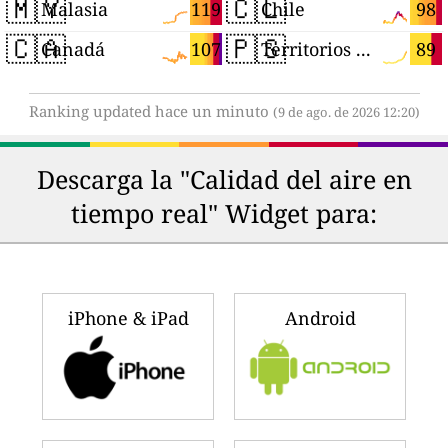
🇲🇾
🇨🇱
119
98
Malasia
Chile
🇨🇦
🇵🇸
107
89
Canadá
Territorios Palestinos
Ranking updated hace un minuto
(9 de ago. de 2026 12:20)
Descarga la "Calidad del aire en
tiempo real" Widget para:
iPhone & iPad
Android