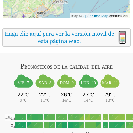
map ©
OpenStreetMap
contributors
Haga clic aquí para ver la versión móvil de
esta página web.
Pronósticos
de la calidad del aire
SÁB. 8
VIE. 7
DOM. 9
LUN. 10
MAR. 11
22°C
27°C
26°C
27°C
29°C
9°C
11°C
14°C
14°C
13°C
PM
2.5
O
3