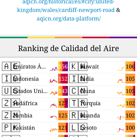
aqicn.org/historical/es/#city:united-
kingdom/wales/cardiff-newport-road
&
aqicn.org/data-platform/
Ranking de Calidad del Aire
🇦🇪
🇰🇼
156
106
Emiratos Árabes Unidos
Kuwait
🇮🇩
🇮🇳
152
105
Indonesia
India
🇺🇸
🇨🇳
143
105
Estados Unidos
China
🇿🇦
🇹🇷
127
102
Sudáfrica
Turquía
🇿🇲
🇷🇼
125
102
Zambia
Ruanda
🇵🇰
🇱🇸
121
100
Pakistán
Lesoto