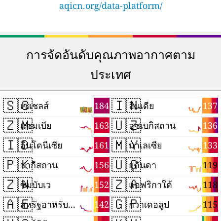
aqicn.org/data-platform/
การจัดอันดับคุณภาพอากาศตาม
ประเทศ
🇸🇨
🇮🇳
184
137
เซเชลส์
อินเดีย
🇿🇲
🇺🇿
163
136
แซมเบีย
อุซเบกิสถาน
🇮🇩
🇲🇾
161
133
อินโดนีเซีย
มาเลเซีย
🇵🇰
🇺🇬
156
119
ปากีสถาน
ยูกันดา
🇿🇼
🇿🇦
152
118
ซิมบับเว
แอฟริกาใต้
🇦🇪
🇬🇵
142
115
สหรัฐอาหรับเอมิเรตส์
กวาเดอลูป