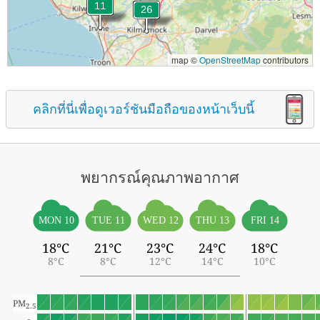
map ©
OpenStreetMap
contributors
คลิกที่นี่เพื่อดูเวอร์ชันมือถือของหน้าเว็บนี้
พยากรณ์คุณภาพอากาศ
MON 10
TUE 11
WED 12
THU 13
FRI 14
18°C
21°C
23°C
24°C
18°C
8°C
8°C
12°C
14°C
10°C
PM
2.5