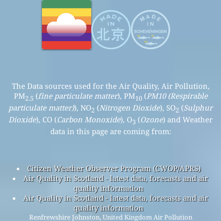
The Data sources used for the Air Quality, Air Pollution,
PM
(
fine particulate matter
), PM
(
PM10 (Respirable
2.5
10
particulate matter)
), NO
(
Nitrogen Dioxide
), SO
(
Sulphur
2
2
Dioxide
), CO (
Carbon Monoxide
), O
(
Ozone
) and Weather
3
data in this page are coming from:
Citizen Weather Observer Program (CWOP/APRS)
Air Quality in Scotland - latest data, forecasts and air
quality information
Air Quality in Scotland - latest data, forecasts and air
quality information
Renfrewshire Johnston, United Kingdom Air Pollution