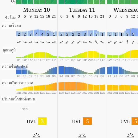
O
3
Monday 10
Tuesday 11
Wednesda
3
6
9
12
15
18
21
0
3
6
9
12
15
18
21
0
3
6
9
12
ชั่วโมง
ความเร็วลม
2
2
3
4
4
3
1
2
2
2
2
3
3
3
1
1
1
1
3
5
อุณหภูมิ
8°
10°
15°
18°
18°
16°
11°
9°
9°
10°
14°
18°
20°
19°
14°
12°
12°
13°
19°
22°
ความชื้นสัมพัทธ์
94
88
62
51
51
68
86
94
89
87
74
60
55
69
86
91
91
86
67
60
ความดันบรรยากาศ
1016
1018
1020
1020
1021
1021
1023
1024
1024
1025
1024
1023
1022
1021
1021
1021
1021
1021
1021
1021
1
ปริมาณน้ำฝนทั้งหมด
NaN
3
5
5
UVI:
UVI:
UVI: