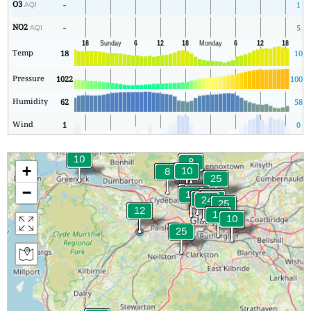
O3
-
1
AQI
NO2
-
5
AQI
Temp
18
10
Pressure
1022
1009
Humidity
62
58
Wind
1
0
+
−