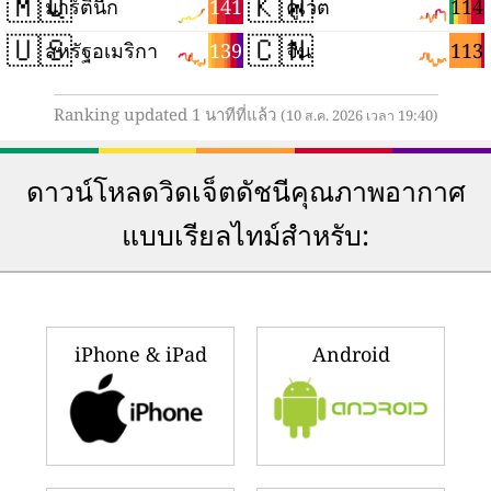
🇲🇶
🇰🇼
141
114
มาร์ตินีก
คูเวต
🇺🇸
🇨🇳
139
113
สหรัฐอเมริกา
จีน
Ranking updated 1 นาทีที่แล้ว
(10 ส.ค. 2026 เวลา 19:40)
ดาวน์โหลดวิดเจ็ตดัชนีคุณภาพอากาศ
แบบเรียลไทม์สำหรับ:
iPhone & iPad
Android