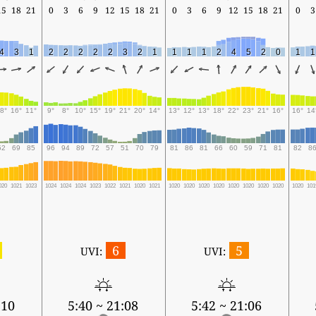
15
18
21
0
3
6
9
12
15
18
21
0
3
6
9
12
15
18
21
0
3
4
3
1
2
2
2
2
2
3
2
1
1
1
1
2
4
5
2
0
1
1
8°
16°
11°
9°
8°
10°
15°
19°
21°
20°
14°
13°
12°
13°
18°
22°
23°
21°
16°
16°
14
52
69
85
96
94
89
72
57
51
70
79
81
86
81
66
60
59
71
81
82
8
020
1021
1023
1024
1024
1024
1023
1022
1021
1020
1021
1020
1020
1020
1020
1020
1020
1020
1020
1020
101
6
5
UVI:
UVI:
:10
5:40 ~ 21:08
5:42 ~ 21:06