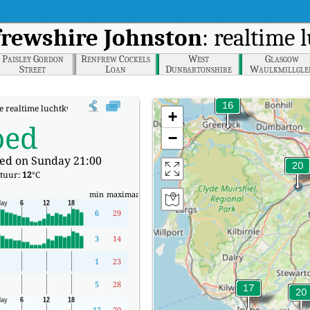
rewshire Johnston
: realtime 
Paisley Gordon
Renfrew Cockels
West
Glasgow
Street
Loan
Dunbartonshire
Waulkmillgle
Clydebank
Reservoir
e realtime luchtkwaliteitsindex (AQI) van Renfrewshire Johnston.
+
oed
−
ed on Sunday 21:00
tuur:
12
°C
min
maximaal
6
29
3
14
1
23
5
28
12
20