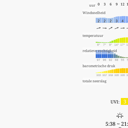
0
3
6
9
12
uur
Windsnelheid
2
2
2
3
4
temperatuur
8°
7°
9°
14°
17°
1
relatieve vochtigheid
97
96
92
68
55
barometrische druk
1015
1017
1018
1020
1020
1
totale neerslag
3
UVI:
5:38 ~ 21