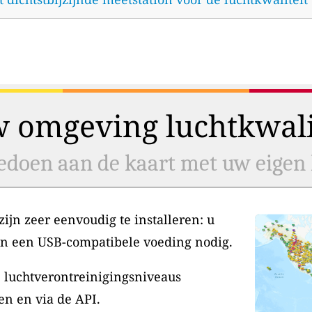
w omgeving luchtkwalit
doen aan de kaart met uw eigen l
jn zeer eenvoudig te installeren: u
en een USB-compatibele voeding nodig.
 luchtverontreinigingsniveaus
en en via de API.