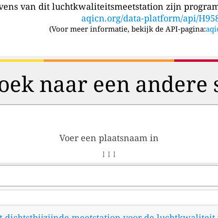
ens van dit luchtkwaliteitsmeetstation zijn program
aqicn.org/data-platform/api/H95
(
Voor meer informatie, bekijk de API-pagina:
aqi
oek naar een andere 
Voer een plaatsnaam in
↓ ↓ ↓
et dichtstbijzijnde meetstation voor de luchtkwalitei