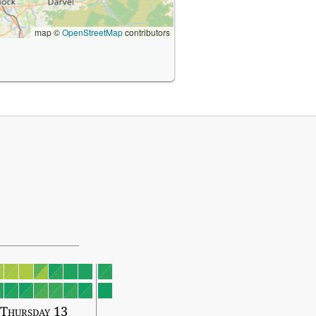
map ©
OpenStreetMap
contributors
Thursday 13