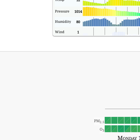
Pressure
1014
Humidity
80
Wind
1
PM
2.5
O
3
Monday 