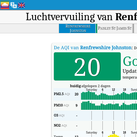
Luchtvervuiling van
Renf
Renfrewshire
Paisley St James St
Johnston
De AQI van
Renfrewshire Johnston
:
D
20
G
Updat
tempera
huidig
afgelopen 2 dagen
PM2.5
20
AQI
PM10
9
AQI
O3
-
AQI
NO2
-
AQI
Temp
12