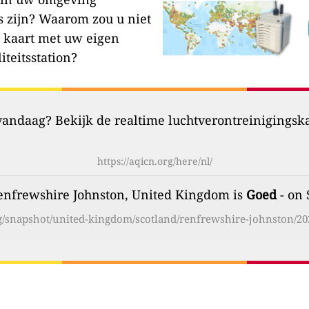
s zijn?
Waarom zou u niet
 kaart met uw eigen
iteitsstation?
 vandaag? Bekijk de realtime luchtverontreinigingsk
https://aqicn.org/here/nl/
Renfrewshire Johnston, United Kingdom is
Goed
- on 
rg/snapshot/united-kingdom/scotland/renfrewshire-johnston/20