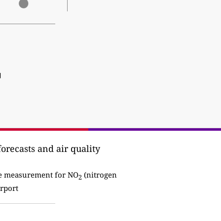
]
forecasts and air quality
the measurement for NO
(nitrogen
2
irport