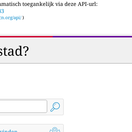
matisch toegankelijk via deze API-url:
83
cn.org/api/
)
stad?
t vinden