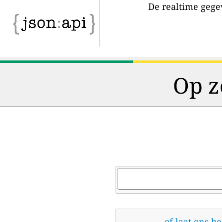
De realtime gegev
Op z
of laat ons h