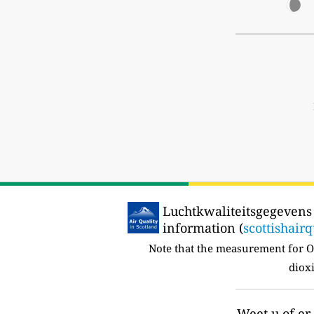
Luchtkwaliteitsgegevens 
information (
scottishairq
Note that the measurement for O
dioxi
Weet u of e