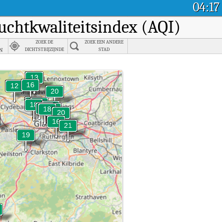
04:17
luchtkwaliteitsindex (AQI)
ZOEK DE
ZOEK EEN ANDERE
n
DICHTSTBIJZIJNDE
STAD
STAD