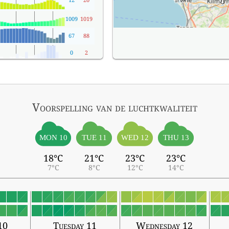
1009
1019
67
88
0
2
Voorspelling van de luchtkwaliteit
MON 10
TUE 11
WED 12
THU 13
18°C
21°C
23°C
23°C
7°C
8°C
12°C
14°C
10
Tuesday 11
Wednesday 12