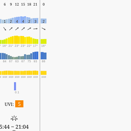
6
9
12
15
18
21
0
1
2
4
4
2
3
2
°
16°
21°
23°
23°
22°
17°
16°
6
84
67
63
67
75
93
88
9
1019
1019
1019
1019
1019
1019
1019
0.1
5
UVI:
5:44 ~ 21:04