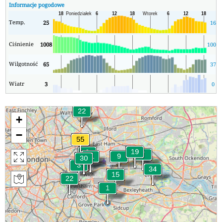
Informacje pogodowe
Temp.
25
16
Ciśnienie
1008
1007
Wilgotność
65
37
Wiatr
3
0
+
−