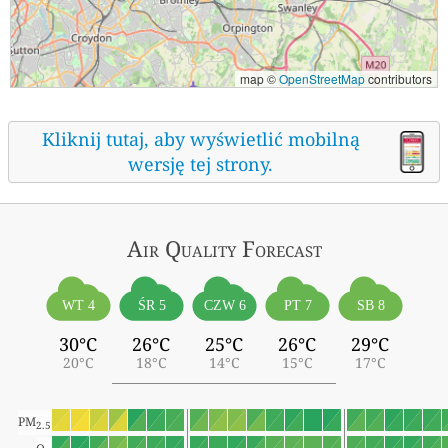
map ©
OpenStreetMap
contributors
Kliknij tutaj, aby wyświetlić mobilną
wersję tej strony.
Air Quality
Forecast
ŚR 5
WT 4
CZW 6
PT 7
SB 8
30°C
26°C
25°C
26°C
29°C
20°C
18°C
14°C
15°C
17°C
PM
2.5