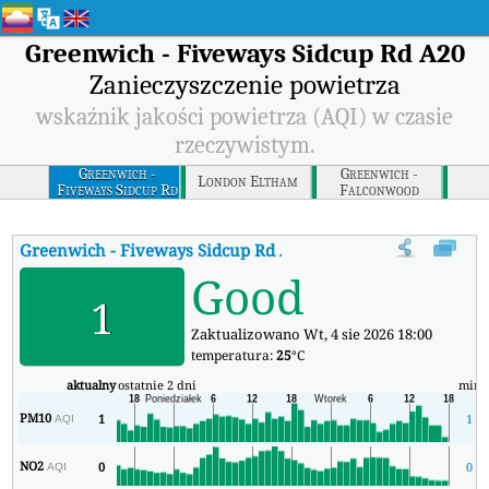
Greenwich - Fiveways Sidcup Rd A20
Zanieczyszczenie powietrza
wskaźnik jakości powietrza (AQI) w czasie
rzeczywistym.
Greenwich -
Greenwich -
London Eltham
Fiveways Sidcup Rd
Falconwood
A20
Greenwich - Fiveways Sidcup Rd A20
AQI
:
Greenwich - Fiveways
Good
1
Zaktualizowano Wt, 4 sie 2026 18:00
temperatura:
25
°C
aktualny
ostatnie 2 dni
min
PM10
1
1
AQI
NO2
0
0
AQI