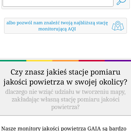
albo pozwól nam znaleźć twoją najbliższą stację
monitorującą AQI
Czy znasz jakieś stacje pomiaru
jakości powietrza w swojej okolicy?
dlaczego nie wziąć udziału w tworzeniu mapy,
zakładając własną stację pomiaru jakości
powietrza?
Nasze monitory jakości powietrza GAIA są bardzo