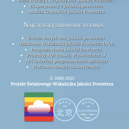
Eksperymenty z jakością powietrza
Analiza Czujników Jakości Powietrza
Najczęściej zadawane pytania
Źródło danych dot. jakości powietrza
Obliczanie Wskaźnika Jakości Powietrza (AQI)
Prognozowanie Jakości Powietrza
Produkty AQI (maski, Wyświetlacze...)
API (interfejs programowania aplikacji)
Platforma danych historycznych
© 2008-2025
Projekt Światowego Wskaźnika Jakości Powietrza