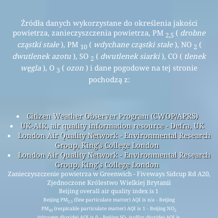
Źródła danych wykorzystane do określenia jakości
powietrza, zanieczyszczenia powietrza, PM
(
drobne
2,5
cząstki stałe
), PM
(
wdychane cząstki stałe
), NO
(
10
2
dwutlenek azotu
), SO
(
dwutlenek siarki
), CO (
tlenek
2
węgla
), O
(
ozon
) i dane pogodowe na tej stronie
3
pochodzą z:
Citizen Weather Observer Program (CWOP/APRS)
UK-AIR, air quality information resource - Defra, UK
London Air Quality Network - Environmental Research
Group, King's College London
London Air Quality Network - Environmental Research
Group, King's College London
Zanieczyszczenie powietrza w Greenwich - Fiveways Sidcup Rd A20,
Zjednoczone Królestwo Wielkiej Brytanii
Beijing overall air quality index is 1
Beijing PM
(fine particulate matter) AQI is n/a - Beijing
2.5
PM
(respirable particulate matter) AQI is 1 - Beijing NO
10
2
(nitrogen dioxide) AQI is 0 - Beijing SO
(sulfur dioxide) AQI is