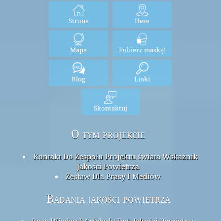
Strona
Here
Mapa
Pobierz maskę!
Blog
Linki
Skontaktuj
O tym projekcie
Kontakt Do Zespołu Projektu świata Wskaźnik
Jakości Powietrza
Zestaw Dla Prasy I Mediów
Badania jakości powietrza
Baza Wiedzy I Artykuły Dot. Jakości Powietrza