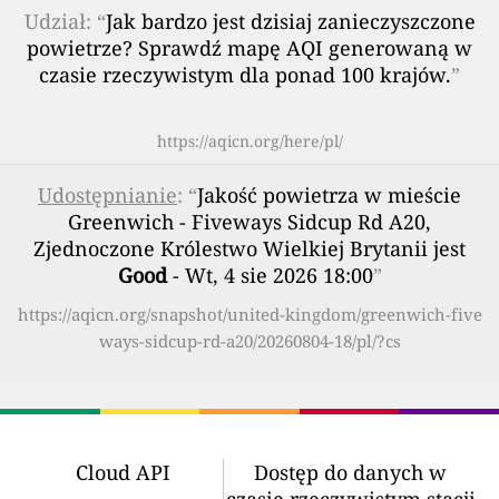
Udział: “
Jak bardzo jest dzisiaj zanieczyszczone
powietrze? Sprawdź mapę AQI generowaną w
czasie rzeczywistym dla ponad 100 krajów.
”
https://aqicn.org/here/pl/
Udostępnianie
: “
Jakość powietrza w mieście
Greenwich - Fiveways Sidcup Rd A20,
Zjednoczone Królestwo Wielkiej Brytanii jest
Good
- Wt, 4 sie 2026 18:00
”
https://aqicn.org/snapshot/united-kingdom/greenwich-five
ways-sidcup-rd-a20/20260804-18/pl/?cs
Cloud API
Dostęp do danych w
czasie rzeczywistym stacji