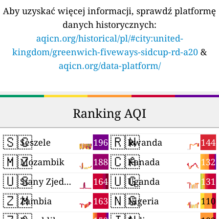
Aby uzyskać więcej informacji, sprawdź platformę
danych historycznych:
aqicn.org/historical/pl/#city:united-
kingdom/greenwich-fiveways-sidcup-rd-a20
&
aqicn.org/data-platform/
Ranking AQI
🇸🇨
🇷🇼
196
144
Seszele
Rwanda
🇲🇿
🇨🇦
188
132
Mozambik
Kanada
🇺🇸
🇺🇬
164
131
Stany Zjednoczone
Uganda
🇿🇲
🇳🇬
163
110
Zambia
Nigeria