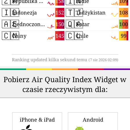
🇿🇦
🇮🇳
158
109
Republika Południowej Afryki
Indie
🇮🇩
🇹🇯
152
108
Indonezja
Tadżykistan
🇦🇪
🇶🇦
150
100
Zjednoczone Emiraty Arabskie
Katar
🇨🇳
🇨🇱
145
99
Chiny
Chile
Ranking updated kilka sekund temu
(7 sie 2026 02:09)
Pobierz Air Quality Index Widget w
czasie rzeczywistym dla:
iPhone & iPad
Android