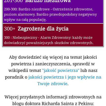
201-300
Bardzo niezdrowa
200-300: Bardzo niezdrowe - Ostrzeżenie zdrowotne,
poziom alarmowy. Bardzo prawdopodobny negatywny
wpływ na całą populację.
300+
Zagrożenie dla życia
300 : Niebezpieczny - Alarm Zdrowotny: każdy może
doświadczyć poważniejszych skutków zdrowotnych.
Aby dowiedzieć się więcej na temat jakości
powietrza i zanieczyszczenia, sprawdź w
wikipedii temat
"jakość powietrza"
lub nasz
poradnik o
jakości powietrza i jego wpływie na
Twoje zdrowie
.
Więcej przydatnych informacji zdrowotnych na
blogu doktora Richarda Sainta z Pekinu: