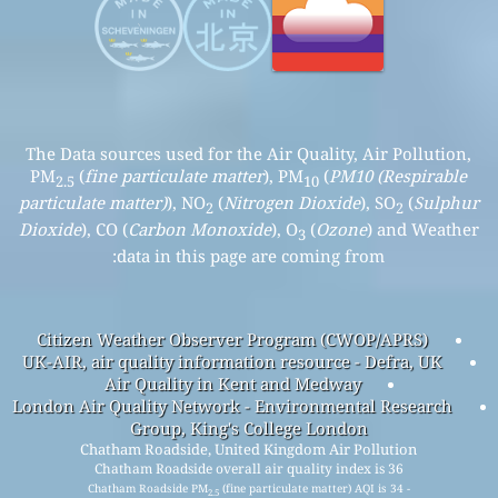
The Data sources used for the Air Quality, Air Pollution,
PM
(
fine particulate matter
), PM
(
PM10 (Respirable
2.5
10
particulate matter)
), NO
(
Nitrogen Dioxide
), SO
(
Sulphur
2
2
Dioxide
), CO (
Carbon Monoxide
), O
(
Ozone
) and Weather
3
data in this page are coming from:
Citizen Weather Observer Program (CWOP/APRS)
UK-AIR, air quality information resource - Defra, UK
Air Quality in Kent and Medway
London Air Quality Network - Environmental Research
Group, King's College London
Chatham Roadside, United Kingdom Air Pollution
Chatham Roadside overall air quality index is 36
Chatham Roadside PM
(fine particulate matter) AQI is 34 -
2.5