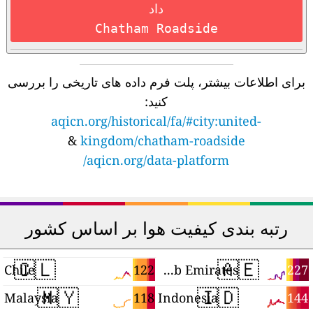
داد
Chatham Roadside
برای اطلاعات بیشتر، پلت فرم داده های تاریخی را بررسی
کنید:
aqicn.org/historical/fa/#city:united-
&
kingdom/chatham-roadside
aqicn.org/data-platform/
رتبه بندی کیفیت هوا بر اساس کشور
🇨🇱
🇦🇪
9
122
227
Chile
United Arab Emirates
🇲🇾
🇮🇩
6
118
144
Malaysia
Indonesia