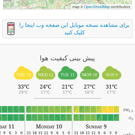
map ©
OpenStreetMap
contributors
برای مشاهده نسخه موبایل این صفحه وب اینجا را
کلیک کنید
پیش بینی کیفیت هوا
THU 13
WED 12
TUE 11
MON 10
SUN 9
33°C
24°C
21°C
27°C
31°C
19°C
17°C
17°C
16°C
17°C
PM
2.5
O
3
sday 11
Monday 10
Sunday 9
12
9
6
3
0
21
18
15
12
9
6
3
0
21
18
15
12
9
6
3
0
ساعت