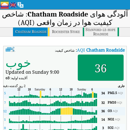
آلودگی هوای
Chatham Roadside
: شاخص
کیفیت هوا در زمان واقعی (AQI)
Stanford-le-hope
Chatham Roadside
Rochester Stoke
Roadside
:
AQI
Chatham Roadside
شاخص کیفیت هوای بی‌درنگ Chatham Roadside (AQI).
خوب
36
Updated on Sunday 9:00
آلاینده اولیه:
o3
جاری
2 روز گذشته
دقیقه
حد
PM2.5
5
34
AQI
PM10
7
32
AQI
O3
12
36
AQI
NO2
1
14
AQI
SO2
0
3
AQI