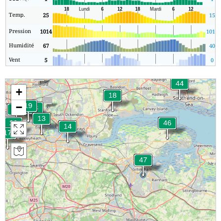
Temp.
25
15
Pression
1014
1012
Humidité
67
40
Vent
5
0
+
−