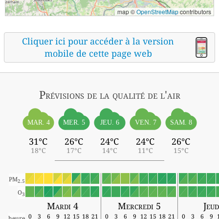
map ©
OpenStreetMap
contributors
Cliquer ici pour accéder à la version
mobile de cette page web
Prévisions
de la qualité de l'air
MAR. 4
MER. 5
JEU. 6
VEN. 7
SAM. 8
31°C
26°C
24°C
24°C
26°C
18°C
17°C
14°C
11°C
15°C
PM
2.5
O
3
Mardi 4
Mercredi 5
Jeud
0
3
6
9
12
15
18
21
0
3
6
9
12
15
18
21
0
3
6
9
heure