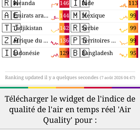
🇷🇼
🇮🇳
146
113
Rwanda
Inde
🇦🇪
🇲🇽
144
99
Émirats arabes unis
Mexique
🇹🇯
🇷🇸
142
99
Tadjikistan
Serbie
🇿🇦
🇵🇸
136
99
Afrique du Sud
Territoires palestiniens
🇮🇩
🇧🇩
129
95
Indonésie
Bangladesh
Ranking updated il y a quelques secondes
(7 août 2026 04:47)
Télécharger le widget de l'indice de
qualité de l'air en temps réel 'Air
Quality' pour :