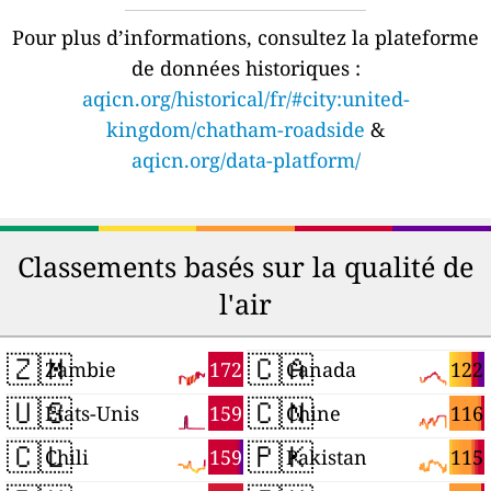
Pour plus d’informations, consultez la plateforme
de données historiques :
aqicn.org/historical/fr/#city:united-
kingdom/chatham-roadside
&
aqicn.org/data-platform/
Classements basés sur la qualité de
l'air
🇿🇲
🇨🇦
172
122
Zambie
Canada
🇺🇸
🇨🇳
159
116
États-Unis
Chine
🇨🇱
🇵🇰
159
115
Chili
Pakistan