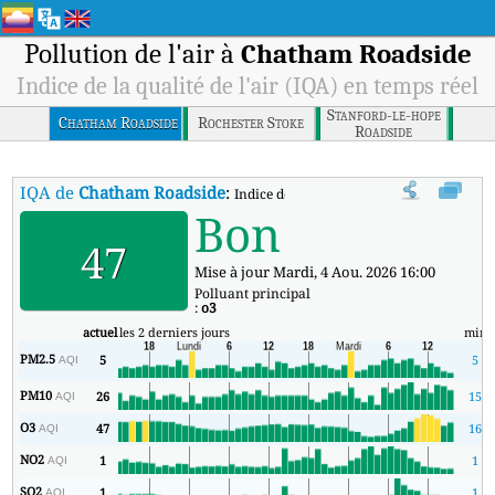
Pollution de l'air à
Chatham Roadside
Indice de la qualité de l'air (IQA) en temps réel
Stanford-le-hope
Chatham Roadside
Rochester Stoke
Roadside
IQA de
Chatham Roadside
:
Indice de la qualité de l'air (IQA) à Chat
Bon
47
Mise à jour Mardi, 4 Aou. 2026 16:00
Polluant principal
:
o3
actuel
les 2 derniers jours
min
PM2.5
5
5
AQI
PM10
26
15
AQI
O3
47
16
AQI
NO2
1
1
AQI
SO2
1
1
AQI