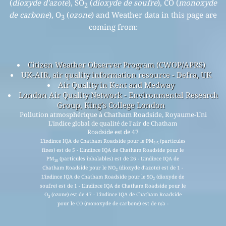
(
dioxyde d'azote
), SO
(
dioxyde de soufre
), CO (
monoxyde
2
de carbone
), O
(
ozone
) and Weather data in this page are
3
coming from:
Citizen Weather Observer Program (CWOP/APRS)
UK-AIR, air quality information resource - Defra, UK
Air Quality in Kent and Medway
London Air Quality Network - Environmental Research
Group, King's College London
Pollution atmosphérique à Chatham Roadside, Royaume-Uni
L'indice global de qualité de l'air de Chatham
Roadside est de 47
L'indince IQA de Chatham Roadside pour le PM
(particules
2.5
fines) est de 5 - L'indince IQA de Chatham Roadside pour le
PM
(particules inhalables) est de 26 - L'indince IQA de
10
Chatham Roadside pour le NO
(dioxyde d'azote) est de 1 -
2
L'indince IQA de Chatham Roadside pour le SO
(dioxyde de
2
soufre) est de 1 - L'indince IQA de Chatham Roadside pour le
O
(ozone) est de 47 - L'indince IQA de Chatham Roadside
3
pour le CO (monoxyde de carbone) est de n/a -