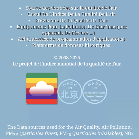
Source des données sur la qualité de l'air
Calcul De L'indice De La Qualité De L'air
Prévisions De La Qualité De L'air
Equipements Pour La Pollution De L'air (masques,
Appareils De Mesure ...)
API (interface de programmation d'applications)
Plateforme de données historiques
© 2008-2025
Le projet de l'indice mondial de la qualité de l'air
The Data sources used for the Air Quality, Air Pollution,
PM
(
particules fines
), PM
(
particules inhalables
), NO
2.5
10
2