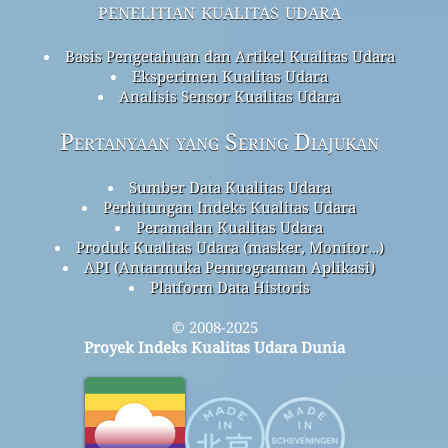
penelitian kualitas udara
Basis Pengetahuan dan Artikel Kualitas Udara
Eksperimen Kualitas Udara
Analisis Sensor Kualitas Udara
Pertanyaan yang Sering Diajukan
Sumber Data Kualitas Udara
Perhitungan Indeks Kualitas Udara
Peramalan Kualitas Udara
Produk Kualitas Udara (masker, Monitor…)
API (Antarmuka Pemrograman Aplikasi)
Platform Data Historis
© 2008-2025
Proyek Indeks Kualitas Udara Dunia