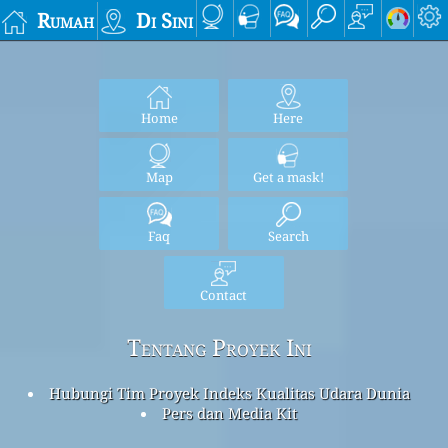
Rumah
Di Sini
Home
Here
Map
Get a mask!
Faq
Search
Contact
Tentang Proyek Ini
Hubungi Tim Proyek Indeks Kualitas Udara Dunia
Pers dan Media Kit