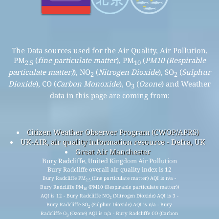
The Data sources used for the Air Quality, Air Pollution,
PM
(
fine particulate matter
), PM
(
PM10 (Respirable
2.5
10
particulate matter)
), NO
(
Nitrogen Dioxide
), SO
(
Sulphur
2
2
Dioxide
), CO (
Carbon Monoxide
), O
(
Ozone
) and Weather
3
data in this page are coming from:
Citizen Weather Observer Program (CWOP/APRS)
UK-AIR, air quality information resource - Defra, UK
Great Air Manchester
Bury Radcliffe, United Kingdom Air Pollution
Bury Radcliffe overall air quality index is 12
Bury Radcliffe PM
(fine particulate matter) AQI is n/a -
2.5
Bury Radcliffe PM
(PM10 (Respirable particulate matter))
10
AQI is 12 - Bury Radcliffe NO
(Nitrogen Dioxide) AQI is 3 -
2
Bury Radcliffe SO
(Sulphur Dioxide) AQI is n/a - Bury
2
Radcliffe O
(Ozone) AQI is n/a - Bury Radcliffe CO (Carbon
3