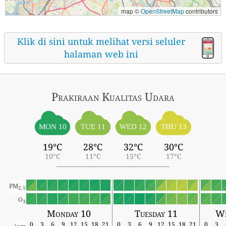
map ©
OpenStreetMap
contributors
Klik di sini untuk melihat versi seluler
halaman web ini
Prakiraan Kualitas Udara
MON 10
TUE 11
WED 12
THU 13
19°C
28°C
32°C
30°C
10°C
11°C
15°C
17°C
PM
2.5
O
3
Monday 10
Tuesday 11
We
0
3
6
9
12
15
18
21
0
3
6
9
12
15
18
21
0
3