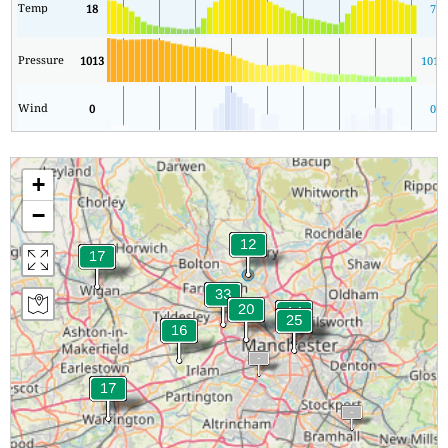
Temp
18
7
Pressure
1013
1013
Wind
0
0
+
−