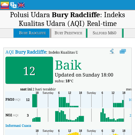
Polusi Udara
Bury Radcliffe
: Indeks
Kualitas Udara (AQI) Real-time
Bury Radcliffe
Bury Prestwich
Salford M60
AQI
Bury Radcliffe
:
Indeks Kualitas Udara (AQI) Real-time Bury Radclif
Baik
12
Updated on Sunday 18:00
suhu:
18
°C
saat ini
2 hari terakhir
meni
PM10
12
10
AQI
NO2
3
2
AQI
Informasi Cuaca