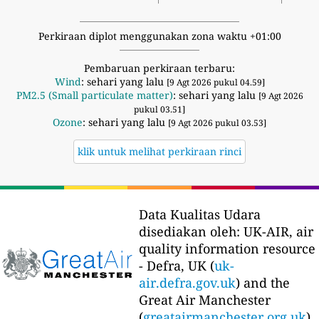
Perkiraan diplot menggunakan zona waktu +01:00
Pembaruan perkiraan terbaru:
Wind
: sehari yang lalu
[9 Agt 2026 pukul 04.59]
PM2.5 (Small particulate matter)
: sehari yang lalu
[9 Agt 2026
pukul 03.51]
Ozone
: sehari yang lalu
[9 Agt 2026 pukul 03.53]
klik untuk melihat perkiraan rinci
Data Kualitas Udara
disediakan oleh:
UK-AIR, air
quality information resource
- Defra, UK (
uk-
air.defra.gov.uk
) and the
Great Air Manchester
(
greatairmanchester.org.uk
)