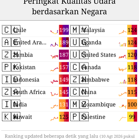
Peringkat Kualitas Udara
berdasarkan Negara
🇨🇱
🇲🇾
199
124
Chile
Malaysia
🇦🇪
🇺🇬
189
124
United Arab Emirates
Uganda
🇿🇲
🇺🇸
187
120
Zambia
United States
🇵🇰
🇨🇦
157
118
Pakistan
Canada
🇮🇩
🇿🇼
149
118
Indonesia
Zimbabwe
🇿🇦
🇨🇳
145
115
South Africa
China
🇮🇳
🇲🇿
131
100
India
Mozambique
🇰🇼
🇵🇸
125
99
Kuwait
Palestine
Ranking updated beberapa detik yang lalu
(10 Agt 2026 pukul