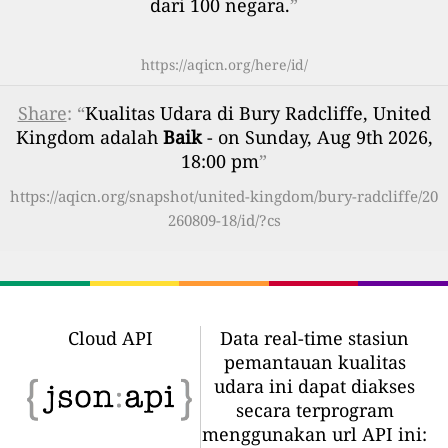
dari 100 negara.
”
https://aqicn.org/here/id/
Share
: “
Kualitas Udara di Bury Radcliffe, United
Kingdom adalah
Baik
- on Sunday, Aug 9th 2026,
18:00 pm
”
https://aqicn.org/snapshot/united-kingdom/bury-radcliffe/20
260809-18/id/?cs
Cloud API
Data real-time stasiun
pemantauan kualitas
udara ini dapat diakses
secara terprogram
menggunakan url API ini: