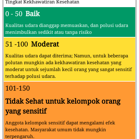
Tingkat Kekhawatiran Kesehatan
0 - 50
Baik
Kualitas udara dianggap memuaskan, dan polusi udara
menimbulkan sedikit atau tanpa risiko
51 -100
Moderat
Kualitas udara dapat diterima; Namun, untuk beberapa
polutan mungkin ada kekhawatiran kesehatan yang
moderat untuk sejumlah kecil orang yang sangat sensitif
terhadap polusi udara.
101-150
Tidak Sehat untuk kelompok orang
yang sensitif
Anggota kelompok sensitif dapat mengalami efek
kesehatan. Masyarakat umum tidak mungkin
terpengaruh.