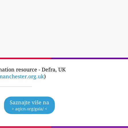
mation resource - Defra, UK
manchester.org.uk
)
Saznajte više na
> aqicn.org/gaia/ <