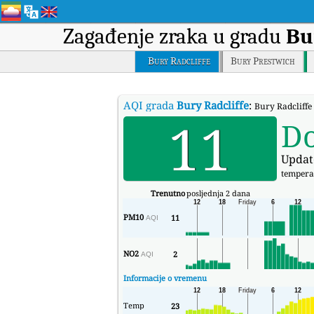
Zagađenje zraka u gradu
Bu
Bury Radcliffe
Bury Prestwich
AQI grada
Bury Radcliffe
:
Bury Radcliffe
11
D
Updat
tempera
Trenutno
posljednja 2 dana
PM10
11
AQI
NO2
2
AQI
Informacije o vremenu
Temp
23