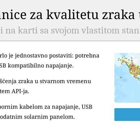
tanice za kvalitetu zrak
li na karti sa svojom vlastitom sta
lo je jednostavno postaviti: potrebna
USB kompatibilno napajanje.
išćenja zraka u stvarnom vremenu
tem API-ja.
tpornim kabelom za napajanje, USB
dodatnim solarnim panelom.