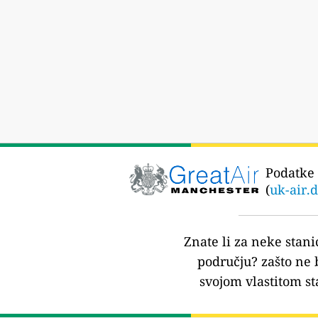
Podatke 
(
uk-air.
Znate li za neke stani
području?
zašto ne 
svojom vlastitom st