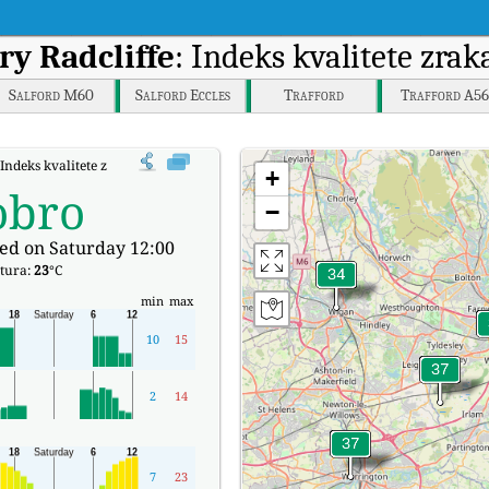
ry Radcliffe
: Indeks kvalitete zr
Salford M60
Salford Eccles
Trafford
Trafford A56
 Indeks kvalitete zraka (AQI) u stvarnom vremenu.
+
obro
−
ed on Saturday 12:00
tura:
23
°C
min
max
10
15
2
14
7
23