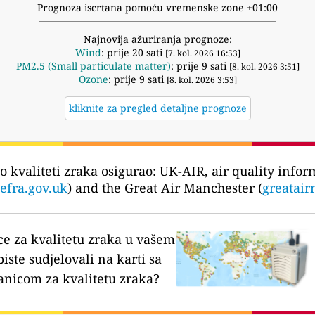
Prognoza iscrtana pomoću vremenske zone +01:00
Najnovija ažuriranja prognoze:
Wind
: prije 20 sati
[7. kol. 2026 16:53]
PM2.5 (Small particulate matter)
: prije 9 sati
[8. kol. 2026 3:51]
Ozone
: prije 9 sati
[8. kol. 2026 3:53]
kliknite za pregled detaljne prognoze
o kvaliteti zraka osigurao:
UK-AIR, air quality infor
defra.gov.uk
) and the Great Air Manchester (
greatair
ce za kvalitetu zraka u vašem
biste sudjelovali na karti sa
anicom za kvalitetu zraka?