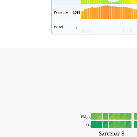
Pressure
1019
Wind
3
PM
2.5
O
3
Saturday 8