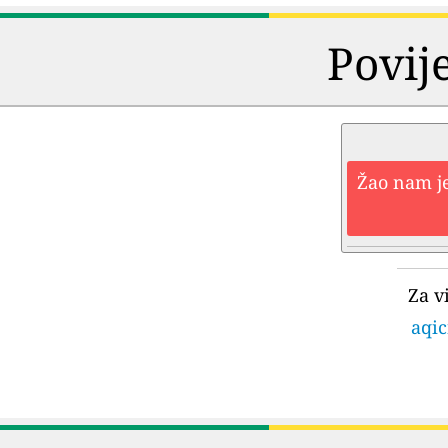
Povij
Žao nam je
Za v
aqic