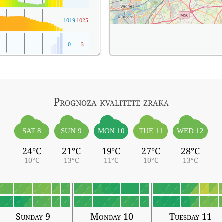
1019
1025
0
3
Prognoza kvalitete zraka
SAT 8
SUN 9
MON 10
TUE 11
WED 12
24°C
21°C
19°C
27°C
28°C
10°C
13°C
11°C
10°C
13°C
Sunday 9
Monday 10
Tuesday 11