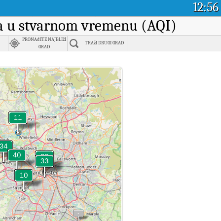
12:56
aka u stvarnom vremenu (AQI)
PRONAđITE NAJBLIžI
TRAžI DRUGI GRAD
GRAD