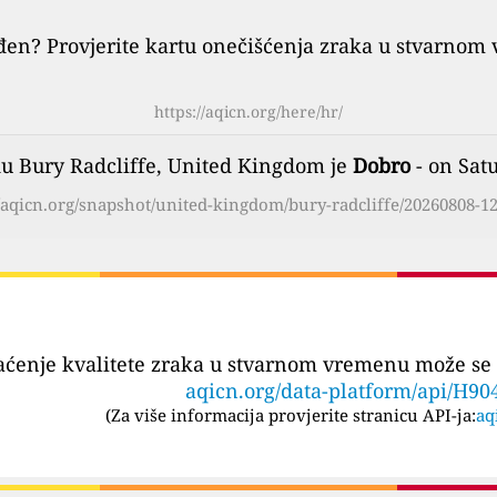
đen? Provjerite kartu onečišćenja zraka u stvarnom 
https://aqicn.org/here/hr/
du Bury Radcliffe, United Kingdom je
Dobro
- on Sat
//aqicn.org/snapshot/united-kingdom/bury-radcliffe/20260808-12
aćenje kvalitete zraka u stvarnom vremenu može se 
aqicn.org/data-platform/api/H90
(
Za više informacija provjerite stranicu API-ja:
aq