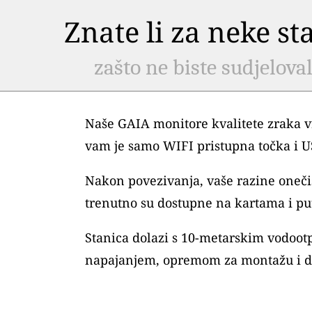
Znate li za neke s
zašto ne biste sudjelova
Naše GAIA monitore kvalitete zraka vr
vam je samo WIFI pristupna točka i 
Nakon povezivanja, vaše razine oneč
trenutno su dostupne na kartama i pu
Stanica dolazi s 10-metarskim vodoo
napajanjem, opremom za montažu i 