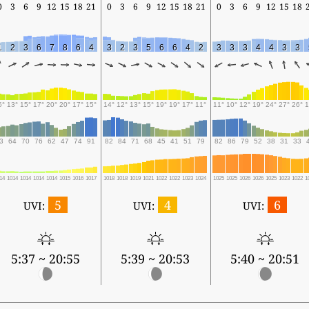
0
3
6
9
12
15
18
21
0
3
6
9
12
15
18
21
0
3
6
9
12
15
18
1
2
3
6
7
8
6
4
3
2
3
5
6
6
4
2
3
3
3
4
4
3
3
5°
13°
15°
17°
20°
20°
17°
15°
14°
12°
13°
15°
19°
19°
17°
11°
11°
10°
12°
19°
24°
27°
26°
1
3
64
70
76
62
47
74
91
82
84
71
68
45
41
51
79
82
86
79
52
38
31
33
14
1014
1014
1014
1014
1015
1016
1017
1018
1018
1019
1021
1022
1022
1023
1024
1025
1025
1026
1026
1025
1023
1022
1
5
4
6
UVI:
UVI:
UVI:
5:37 ~ 20:55
5:39 ~ 20:53
5:40 ~ 20:51