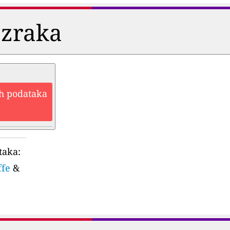
 zraka
ih podataka
taka:
ffe
&