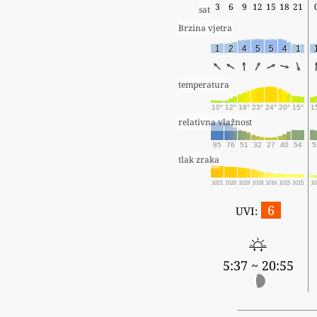
3
6
9
12
15
18
21
sat
Brzina vjetra
1
2
4
5
5
4
1
temperatura
10°
12°
18°
23°
24°
20°
15°
1
relativna vlažnost
85
76
51
32
27
40
54
5
tlak zraka
1021
1020
1019
1018
1016
1015
1015
10
6
UVI:
5:37 ~ 20:55