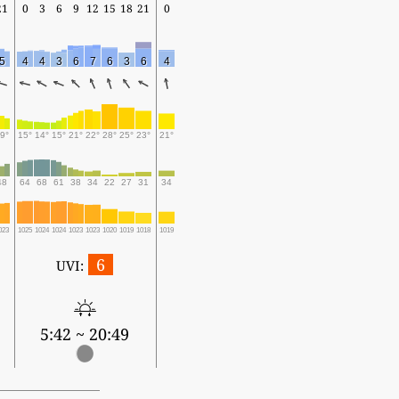
21
0
3
6
9
12
15
18
21
0
5
4
4
3
6
7
6
3
6
4
9°
15°
14°
15°
21°
22°
28°
25°
23°
21°
48
64
68
61
38
34
22
27
31
34
023
1025
1024
1024
1023
1023
1020
1019
1018
1019
6
UVI:
5:42 ~ 20:49