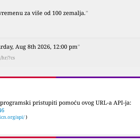
vremenu za više od 100 zemalja.
”
urday, Aug 8th 2026, 12:00 pm
”
/hr/?cs
programski pristupiti pomoću ovog URL-a API-ja:
46
icn.org/api/
)