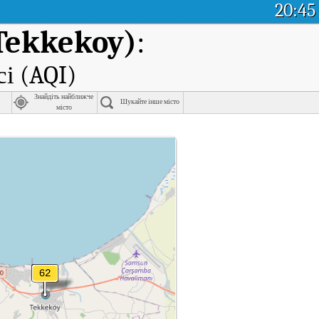
20:45
Tekkekoy)
:
сі (AQI)
Знайдіть найближче
Шукайте інше місто
місто