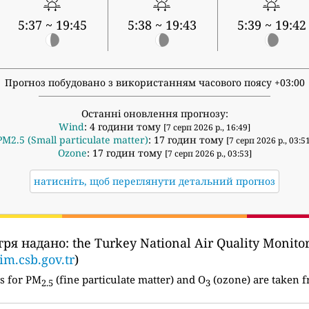
5:37 ~ 19:45
5:38 ~ 19:43
5:39 ~ 19:42
Прогноз побудовано з використанням часового поясу +03:00
Останні оновлення прогнозу:
Wind
: 4 години тому
[7 серп 2026 р., 16:49]
PM2.5 (Small particulate matter)
: 17 годин тому
[7 серп 2026 р., 03:5
Ozone
: 17 годин тому
[7 серп 2026 р., 03:53]
натисніть, щоб переглянути детальний прогноз
тря надано:
the Turkey National Air Quality Monito
im.csb.gov.tr
)
s for PM
(fine particulate matter) and O
(ozone) are taken f
2.5
3