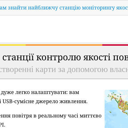
нам знайти найближчу станцію моніторингу якос
ь станції контролю якості по
створенні карти за допомогою власн
A дуже легко налаштувати: вам
 і USB-сумісне джерело живлення.
ння повітря в реальному часі миттєво
PI.