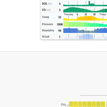
SO2
3
AQI
CO
3
AQI
Temp
22
Pressure
1008
Humidity
94
Wind
1
PM
2.5