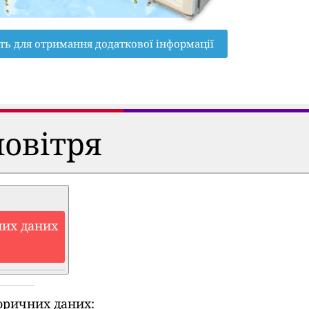
ть для отримання додаткової інформації
повітря
них даних
оричних даних: