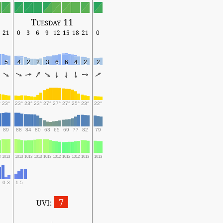
Tuesday 11
21
0
3
6
9
12
15
18
21
0
5
4
2
2
3
6
6
4
2
2
°
23°
23°
23°
23°
27°
27°
27°
25°
23°
22°
89
88
84
80
63
65
69
77
82
79
3
1013
1013
1013
1013
1013
1012
1012
1012
1013
1013
0.3
1.5
7
UVI: