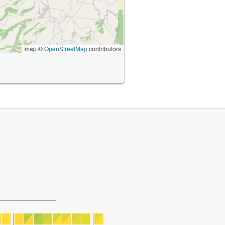
map ©
OpenStreetMap
contributors