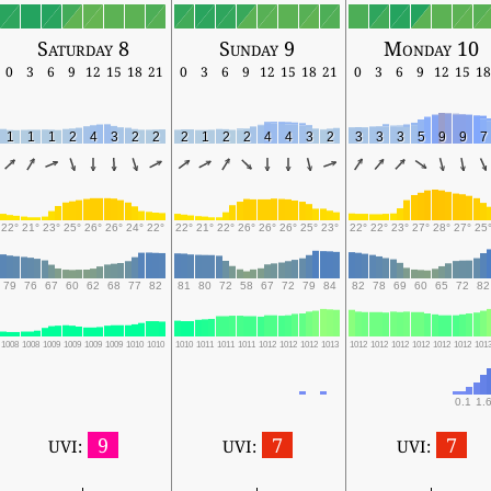
Saturday 8
Sunday 9
Monday 10
0
3
6
9
12
15
18
21
0
3
6
9
12
15
18
21
0
3
6
9
12
15
18
1
1
1
2
4
3
2
2
2
1
2
2
4
4
3
2
3
3
3
5
9
9
7
22°
21°
23°
25°
26°
26°
24°
22°
22°
21°
22°
26°
26°
26°
25°
23°
22°
22°
23°
27°
28°
27°
25
79
76
67
60
62
68
77
82
81
80
72
58
67
72
79
84
82
78
69
60
65
72
82
1008
1008
1009
1009
1009
1009
1010
1010
1010
1011
1011
1011
1012
1012
1012
1013
1012
1012
1012
1012
1012
1012
101
0.1
1.6
9
7
7
UVI:
UVI:
UVI: