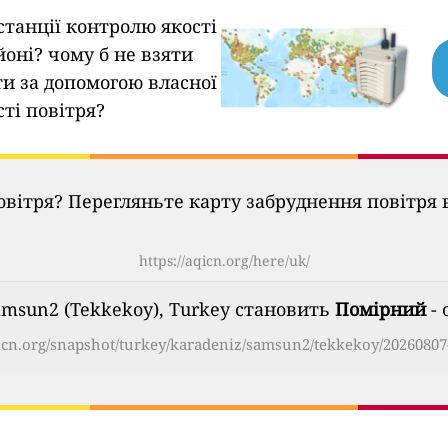
станції контролю якості
йоні?
чому б не взяти
ти за допомогою власної
сті повітря?
овітря? Перегляньте карту забруднення повітря в
https://aqicn.org/here/uk/
Samsun2 (Tekkekoy), Turkey становить
Помірний
- 
qicn.org/snapshot/turkey/karadeniz/samsun2/tekkekoy/20260807