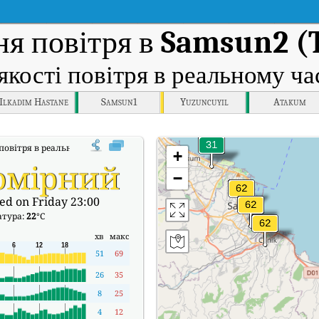
ня повітря в
Samsun2 (
якості повітря в реальному ча
Ilkadim Hastane
Samsun1
Yuzuncuyil
Atakum
 повітря в реальному часі (AQI) Samsun2 (Tekkekoy).
+
омірний
−
ed on Friday 23:00
атура:
22
°C
хв
макс
51
69
26
35
8
25
4
12