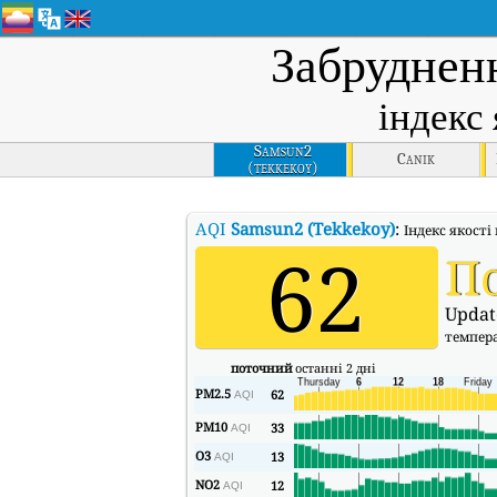
Забруднен
індекс 
Samsun2
Canik
(tekkekoy)
AQI
Samsun2 (Tekkekoy)
:
Індекс якості
62
П
Updat
темпер
поточний
останні 2 дні
PM2.5
62
AQI
PM10
33
AQI
O3
13
AQI
NO2
12
AQI