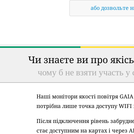
або дозвольте 
Чи знаєте ви про якіс
чому б не взяти участь у 
Наші монітори якості повітря GAI
потрібна лише точка доступу WIFI
Після підключення рівень забрудне
стає доступним на картах і через A