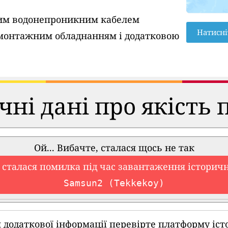
вим водонепроникним кабелем
Натисні
монтажним обладнанням і додатковою
чні дані про якість 
Ой... Вибачте, сталася щось не так
 сталася помилка під час завантаження історич
Samsun2 (Tekkekoy)
 додаткової інформації перевірте платформу іст