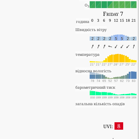
O
3
Friday 7
0
3
6
9
12
15
18
21
година
Швидкість вітру
2
2
2
2
5
5
2
2
температура
21°
21°
22°
27°
28°
27°
25°
22°
відносна вологість
78
74
65
52
57
62
73
83
барометричний тиск
1010
1009
1009
1009
1008
1008
1008
1008
загальна кількість опадів
8
UVI: