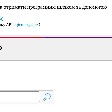
ожна отримати програмним шляхом за допомогою
30
ку API:
aqicn.org/api/
)
?