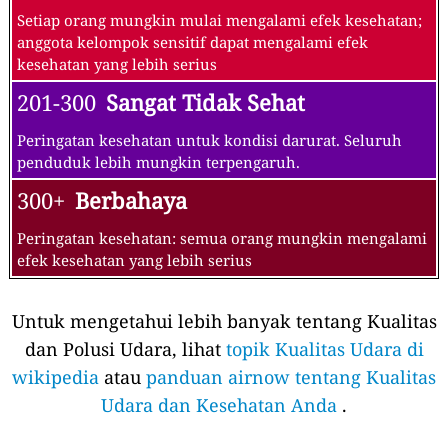
Setiap orang mungkin mulai mengalami efek kesehatan;
anggota kelompok sensitif dapat mengalami efek
kesehatan yang lebih serius
201-300
Sangat Tidak Sehat
Peringatan kesehatan untuk kondisi darurat. Seluruh
penduduk lebih mungkin terpengaruh.
300+
Berbahaya
Peringatan kesehatan: semua orang mungkin mengalami
efek kesehatan yang lebih serius
Untuk mengetahui lebih banyak tentang Kualitas
dan Polusi Udara, lihat
topik Kualitas Udara di
wikipedia
atau
panduan airnow tentang Kualitas
Udara dan Kesehatan Anda
.