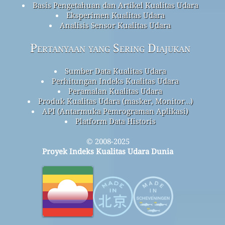
Basis Pengetahuan dan Artikel Kualitas Udara
Eksperimen Kualitas Udara
Analisis Sensor Kualitas Udara
Pertanyaan yang Sering Diajukan
Sumber Data Kualitas Udara
Perhitungan Indeks Kualitas Udara
Peramalan Kualitas Udara
Produk Kualitas Udara (masker, Monitor…)
API (Antarmuka Pemrograman Aplikasi)
Platform Data Historis
© 2008-2025
Proyek Indeks Kualitas Udara Dunia