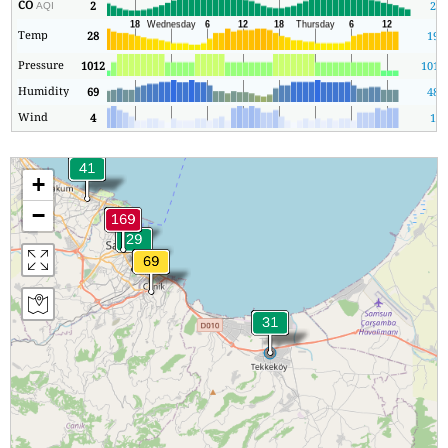
CO
2
2
AQI
Temp
28
19
Pressure
1012
1012
Humidity
69
48
Wind
4
1
+
−