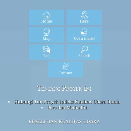
Home
Here
Map
Get a mask!
Faq
Search
Contact
Tentang Proyek Ini
Hubungi Tim Proyek Indeks Kualitas Udara Dunia
Pers dan Media Kit
penelitian kualitas udara