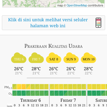
map ©
OpenStreetMap
contributors
Klik di sini untuk melihat versi seluler
halaman web ini
Prakiraan Kualitas Udara
THU 6
FRI 7
SAT 8
SUN 9
MON 10
26°C
28°C
26°C
26°C
28°C
21°C
21°C
21°C
21°C
22°C
PM
2.5
O
3
Thursday 6
Friday 7
Satur
0
3
6
9
12
15
18
21
0
3
6
9
12
15
18
21
0
3
6
9
jam