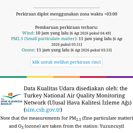
Perkiraan diplot menggunakan zona waktu +03:00
Pembaruan perkiraan terbaru:
Wind
: 10 jam yang lalu
[6 Agt 2026 pukul 04.49]
PM2.5 (Small particulate matter)
: 11 jam yang lalu
[6 Agt
2026 pukul 03.51]
Ozone
: 11 jam yang lalu
[6 Agt 2026 pukul 03.53]
klik untuk melihat perkiraan rinci
Data Kualitas Udara disediakan oleh:
the
Turkey National Air Quality Monitoring
Network (Ulusal Hava Kalitesi İzleme Ağı)
(
sim.csb.gov.tr
)
Note that the measurements for PM
(fine particulate matter)
2.5
and O
(ozone) are taken from the station:
Yuzuncuyil
3