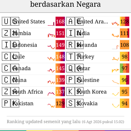
berdasarkan Negara
🇺🇸
🇦🇪
168
128
United States
United Arab Emirates
🇿🇲
🇮🇳
151
111
Zambia
India
🇮🇩
🇷🇼
149
108
Indonesia
Rwanda
🇨🇱
🇹🇷
148
98
Chile
Turkey
🇨🇦
🇶🇦
145
97
Canada
Qatar
🇨🇳
🇵🇸
139
96
China
Palestine
🇿🇦
🇰🇷
137
95
South Africa
South Korea
🇵🇰
🇸🇰
129
94
Pakistan
Slovakia
Ranking updated semenit yang lalu
(6 Agt 2026 pukul 15.02)