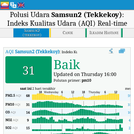
Polusi Udara
Samsun2 (Tekkekoy)
:
Indeks Kualitas Udara (AQI) Real-time
Samsun2
Canik
Ilkadim Hastane
(tekkekoy)
AQI
Samsun2 (Tekkekoy)
:
Indeks Kualitas Udara (AQI) Real-time Sa
Baik
31
Updated on Thursday 16:00
Polutan primer:
pm10
saat ini
2 hari terakhir
meni
PM2.5
68
59
AQI
PM10
31
31
AQI
O3
14
10
AQI
NO2
9
4
AQI
SO2
15
2
AQI