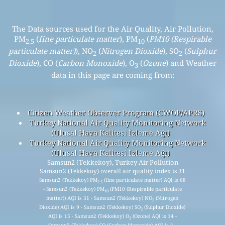
The Data sources used for the Air Quality, Air Pollution,
PM
(
fine particulate matter
), PM
(
PM10 (Respirable
2.5
10
particulate matter)
), NO
(
Nitrogen Dioxide
), SO
(
Sulphur
2
2
Dioxide
), CO (
Carbon Monoxide
), O
(
Ozone
) and Weather
3
data in this page are coming from:
Citizen Weather Observer Program (CWOP/APRS)
Turkey National Air Quality Monitoring Network
(Ulusal Hava Kalitesi İzleme Ağı)
Turkey National Air Quality Monitoring Network
(Ulusal Hava Kalitesi İzleme Ağı)
Samsun2 (Tekkekoy), Turkey Air Pollution
Samsun2 (Tekkekoy) overall air quality index is 31
Samsun2 (Tekkekoy) PM
(fine particulate matter) AQI is 68
2.5
- Samsun2 (Tekkekoy) PM
(PM10 (Respirable particulate
10
matter)) AQI is 31 - Samsun2 (Tekkekoy) NO
(Nitrogen
2
Dioxide) AQI is 9 - Samsun2 (Tekkekoy) SO
(Sulphur Dioxide)
2
AQI is 15 - Samsun2 (Tekkekoy) O
(Ozone) AQI is 14 -
3
Samsun2 (Tekkekoy) CO (Carbon Monoxide) AQI is 2 -