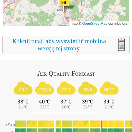
map ©
OpenStreetMap
contributors
Kliknij tutaj, aby wyświetlić mobilną
wersję tej strony.
Air Quality
Forecast
ŚR 5
CZW 6
PT 7
SB 8
NIE 9
38°C
40°C
37°C
39°C
39°C
21°C
22°C
20°C
22°C
21°C
PM
2.5