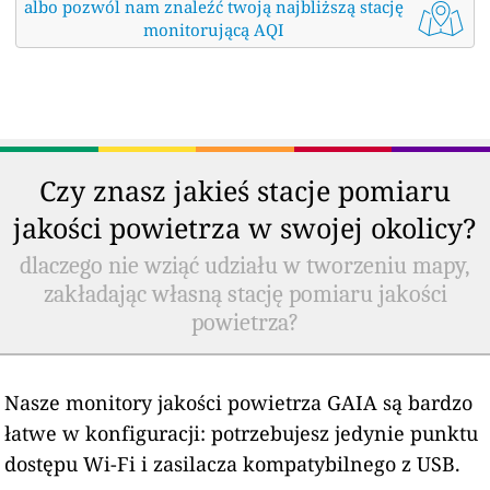
albo pozwól nam znaleźć twoją najbliższą stację
monitorującą AQI
Czy znasz jakieś stacje pomiaru
jakości powietrza w swojej okolicy?
dlaczego nie wziąć udziału w tworzeniu mapy,
zakładając własną stację pomiaru jakości
powietrza?
Nasze monitory jakości powietrza GAIA są bardzo
łatwe w konfiguracji: potrzebujesz jedynie punktu
dostępu Wi-Fi i zasilacza kompatybilnego z USB.