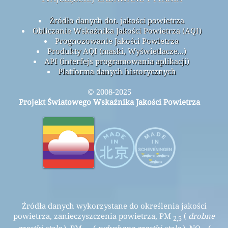
Źródło danych dot. jakości powietrza
Obliczanie Wskaźnika Jakości Powietrza (AQI)
Prognozowanie Jakości Powietrza
Produkty AQI (maski, Wyświetlacze...)
API (interfejs programowania aplikacji)
Platforma danych historycznych
© 2008-2025
Projekt Światowego Wskaźnika Jakości Powietrza
Źródła danych wykorzystane do określenia jakości
powietrza, zanieczyszczenia powietrza, PM
(
drobne
2,5
cząstki stałe
), PM
(
wdychane cząstki stałe
), NO
(