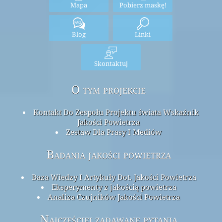
Mapa
Pobierz maskę!
Blog
Linki
Skontaktuj
O tym projekcie
Kontakt Do Zespołu Projektu świata Wskaźnik
Jakości Powietrza
Zestaw Dla Prasy I Mediów
Badania jakości powietrza
Baza Wiedzy I Artykuły Dot. Jakości Powietrza
Eksperymenty z jakością powietrza
Analiza Czujników Jakości Powietrza
Najczęściej zadawane pytania