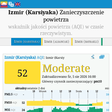
Izmir (Karsiyaka)
Zanieczyszczenie
powietrza
wskaźnik jakości powietrza (AQI) w czasie
rzeczywistym.
Izmir (karsiyaka)
Izmir (alsancak)
Izmir (bayrakli)
Izmir (Karsiyaka)
AQI
:
Izmir (Karsiyaka) Wskaźnik Jakości Powietrza 
Moderate
52
Zaktualizowano Śr, 5 sie 2026 16:00
Główny czynnik zanieczyszczający:
pm10
aktualny
ostatnie 2 dni
min
PM2.5
-
59
AQI
PM10
52
48
AQI
NO2
24
10
AQI