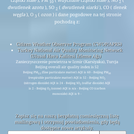
10
2
dwutlenek azotu
), SO
(
dwutlenek siarki
), CO (
tlenek
2
węgla
), O
(
ozon
) i dane pogodowe na tej stronie
3
pochodzą z:
Citizen Weather Observer Program (CWOP/APRS)
Turkey National Air Quality Monitoring Network
(Ulusal Hava Kalitesi İzleme Ağı)
Zanieczyszczenie powietrza w Izmir (Karsiyaka), Turcja
Beijing overall air quality index is 52
Beijing PM
(fine particulate matter) AQI is 60 - Beijing PM
2.5
10
(respirable particulate matter) AQI is 52 - Beijing NO
2
(nitrogen dioxide) AQI is 24 - Beijing SO
(sulfur dioxide) AQI
2
is 2 - Beijing O
(ozone) AQI is n/a - Beijing CO (carbon
3
monoxide) AQI is 9 -
Zapisz się na naszą bezpłatną comiesięczną listę
mailingową i otrzymuj powiadomienia, gdy będą
dostępne nowe artykuły.