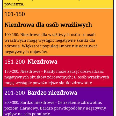
powietrza.
101-150
Niezdrowa dla osób wrażliwych
100-150: Niezdrowe dla wrażliwych osób - u osób
wrażliwych mogą wystąpić negatywne skutki dla
zdrowia. Większość populacji może nie odczuwać
negatywnych objawów.
151-200
Niezdrowa
150-200: Niezdrowe - Każdy może zacząć doświadczać
negatywnych skutków zdrowotnych; U osób wrażliwych
mogą wystąpić poważniejsze skutki zdrowotne.
201-300
Bardzo niezdrowa
200-300: Bardzo niezdrowe - Ostrzeżenie zdrowotne,
poziom alarmowy. Bardzo prawdopodobny negatywny
wpływ na całą populację.