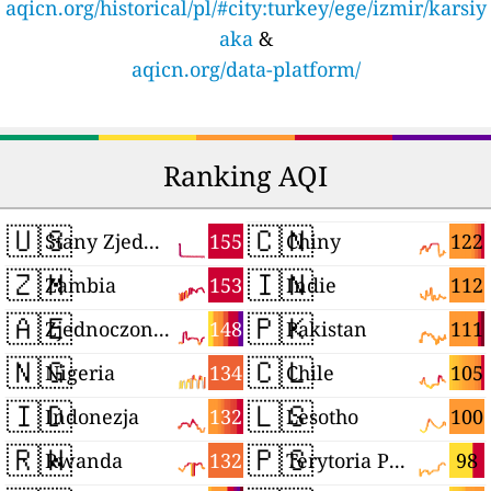
aqicn.org/historical/pl/#city:turkey/ege/izmir/karsiy
aka
&
aqicn.org/data-platform/
Ranking AQI
🇺🇸
🇨🇳
155
122
Stany Zjednoczone
Chiny
🇿🇲
🇮🇳
153
112
Zambia
Indie
🇦🇪
🇵🇰
148
111
Zjednoczone Emiraty Arabskie
Pakistan
🇳🇬
🇨🇱
134
105
Nigeria
Chile
🇮🇩
🇱🇸
132
100
Indonezja
Lesotho
🇷🇼
🇵🇸
132
98
Rwanda
Terytoria Palestyńskie