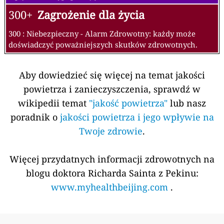
300+
Zagrożenie dla życia
300 : Niebezpieczny - Alarm Zdrowotny: każdy może
doświadczyć poważniejszych skutków zdrowotnych.
Aby dowiedzieć się więcej na temat jakości
powietrza i zanieczyszczenia, sprawdź w
wikipedii temat
"jakość powietrza"
lub nasz
poradnik o
jakości powietrza i jego wpływie na
Twoje zdrowie
.
Więcej przydatnych informacji zdrowotnych na
blogu doktora Richarda Sainta z Pekinu:
www.myhealthbeijing.com
.