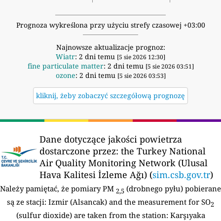
Prognoza wykreślona przy użyciu strefy czasowej +03:00
Najnowsze aktualizacje prognoz:
Wiatr
: 2 dni temu
[5 sie 2026 12:30]
fine particulate matter
: 2 dni temu
[5 sie 2026 03:51]
ozone
: 2 dni temu
[5 sie 2026 03:53]
kliknij, żeby zobaczyć szczegółową prognozę
Dane dotyczące jakości powietrza
dostarczone przez:
the Turkey National
Air Quality Monitoring Network (Ulusal
Hava Kalitesi İzleme Ağı) (
sim.csb.gov.tr
)
Należy pamiętać, że pomiary PM
(drobnego pyłu) pobierane
2,5
są ze stacji:
Izmir (Alsancak) and the measurement for SO
2
(sulfur dioxide) are taken from the station: Karşıyaka