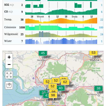
SO2
2
1
AQI
CO
9
6
AQI
Temp.
38
22
Ciśnienie
1008
1008
Wilgotność
25
24
Wiatr
7
1
+
−