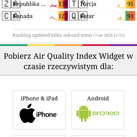
🇿🇦
🇹🇷
130
95
Republika Południowej Afryki
Turcja
🇨🇦
🇶🇦
127
93
Kanada
Katar
Ranking updated kilka sekund temu
(7 sie 2026 11:12)
Pobierz Air Quality Index Widget w
czasie rzeczywistym dla:
iPhone & iPad
Android