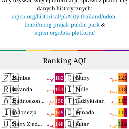
Aby uzyskać więcej informacji, sprawdź platformę
danych historycznych:
aqicn.org/historical/pl/#city:thailand/udon-
thani/nong-prajak-public-park
&
aqicn.org/data-platform/
Ranking AQI
🇿🇲
🇨🇳
182
125
Zambia
Chiny
🇷🇼
🇮🇳
151
118
Rwanda
Indie
🇦🇪
🇹🇯
150
117
Zjednoczone Emiraty Arabskie
Tadżykistan
🇮🇩
🇨🇦
149
114
Indonezja
Kanada
🇺🇸
🇶🇦
148
114
Stany Zjednoczone
Katar