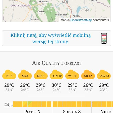
map ©
OpenStreetMap
contributors
Kliknij tutaj, aby wyświetlić mobilną
wersję tej strony.
Air Quality
Forecast
ŚR 12
PT 7
SB 8
NIE 9
PON 10
WT 11
CZW 13
29°C
26°C
29°C
30°C
29°C
26°C
29°C
24°C
24°C
24°C
24°C
23°C
23°C
23°C
PM
2.5
Piątek 7
Sobota 8
Niedzi