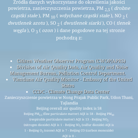
Źródła danych wykorzystane do określenia jakości
powietrza, zanieczyszczenia powietrza, PM
(
drobne
2,5
cząstki stałe
), PM
(
wdychane cząstki stałe
), NO
(
10
2
dwutlenek azotu
), SO
(
dwutlenek siarki
), CO (
tlenek
2
węgla
), O
(
ozon
) i dane pogodowe na tej stronie
3
pochodzą z:
Citizen Weather Observer Program (CWOP/APRS)
Division of Air Quality Data, Air Quality and Noise
Management Bureau, Pollution Control Department.
Vientiane Air Quality Monitor - Embassy of the United
States
CCDC - Climate Change Data Center
Zanieczyszczenie powietrza w Nong Prajak Public Park, Udon Thani,
Tajlandia
Beijing overall air quality index is 58
Beijing PM
(fine particulate matter) AQI is 58 - Beijing PM
2.5
10
(respirable particulate matter) AQI is 13 - Beijing NO
2
(nitrogen dioxide) AQI is 1 - Beijing SO
(sulfur dioxide) AQI is
2
1 - Beijing O
(ozone) AQI is 7 - Beijing CO (carbon monoxide)
3
AQI is 0 -