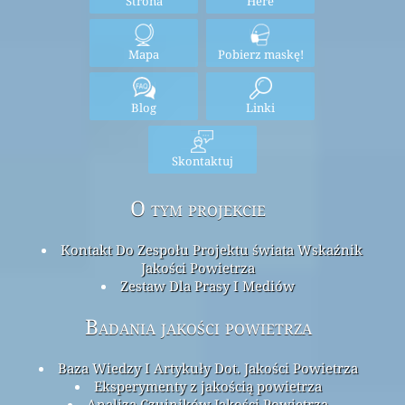
Strona
Here
Mapa
Pobierz maskę!
Blog
Linki
Skontaktuj
O tym projekcie
Kontakt Do Zespołu Projektu świata Wskaźnik
Jakości Powietrza
Zestaw Dla Prasy I Mediów
Badania jakości powietrza
Baza Wiedzy I Artykuły Dot. Jakości Powietrza
Eksperymenty z jakością powietrza
Analiza Czujników Jakości Powietrza