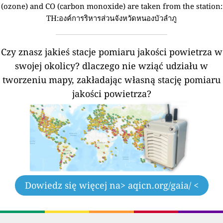
(ozone) and CO (carbon monoxide) are taken from the station:
TH:องค์การริหารส่วนจังหวัดหนองบัวลำภู
Czy znasz jakieś stacje pomiaru jakości powietrza w
swojej okolicy?
dlaczego nie wziąć udziału w
tworzeniu mapy, zakładając własną stację pomiaru
jakości powietrza?
Dowiedz się więcej na
> aqicn.org/gaia/ <