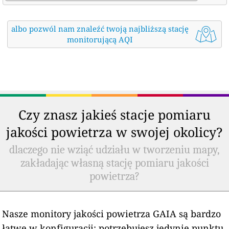
albo pozwól nam znaleźć twoją najbliższą stację
monitorującą AQI
Czy znasz jakieś stacje pomiaru
jakości powietrza w swojej okolicy?
dlaczego nie wziąć udziału w tworzeniu mapy,
zakładając własną stację pomiaru jakości
powietrza?
Nasze monitory jakości powietrza GAIA są bardzo
łatwe w konfiguracji: potrzebujesz jedynie punktu