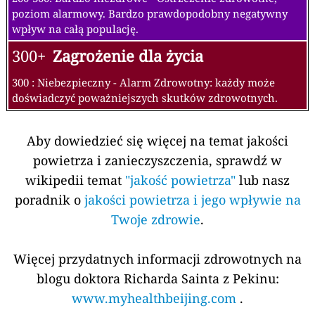
poziom alarmowy. Bardzo prawdopodobny negatywny
wpływ na całą populację.
300+
Zagrożenie dla życia
300 : Niebezpieczny - Alarm Zdrowotny: każdy może
doświadczyć poważniejszych skutków zdrowotnych.
Aby dowiedzieć się więcej na temat jakości
powietrza i zanieczyszczenia, sprawdź w
wikipedii temat
"jakość powietrza"
lub nasz
poradnik o
jakości powietrza i jego wpływie na
Twoje zdrowie
.
Więcej przydatnych informacji zdrowotnych na
blogu doktora Richarda Sainta z Pekinu:
www.myhealthbeijing.com
.