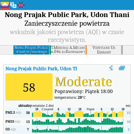
Nong Prajak Public Park, Udon Thani
Zanieczyszczenie powietrza
wskaźnik jakości powietrza (AQI) w czasie
rzeczywistym.
Nong Prajak Public
T.Meechai A.Muang Nongkhai Province
Vientiane Us
Park, Udon Thani
Embassy
สวนสาธารณะหนอง
ต.มีชัย อ.เมืองหนองคาย จ.หนองคาย
ประจักษ์ อุดรธานี
Nong Prajak Public Park, Udon Thani
AQI
:
Nong Prajak Public P
Moderate
58
Poprawiony: Piątek 18:00
temperatura:
28
°C
aktualny
ostatnie 2 dni
min
PM2.5
58
15
AQI
PM10
13
10
AQI
O3
7
3
AQI