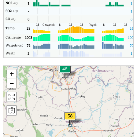
NO2
1
1
AQI
SO2
-
1
AQI
CO
0
0
AQI
Temp.
28
24
Ciśnienie
1003
1002
Wilgotność
74
70
Wiatr
2
1
+
−