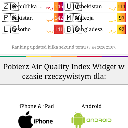
🇿🇦
🇺🇿
146
111
Republika Południowej Afryki
Uzbekistan
🇵🇰
🇲🇾
142
97
Pakistan
Malezja
🇱🇸
🇧🇩
141
92
Lesotho
Bangladesz
Ranking updated kilka sekund temu
(7 sie 2026 21:07)
Pobierz Air Quality Index Widget w
czasie rzeczywistym dla:
iPhone & iPad
Android