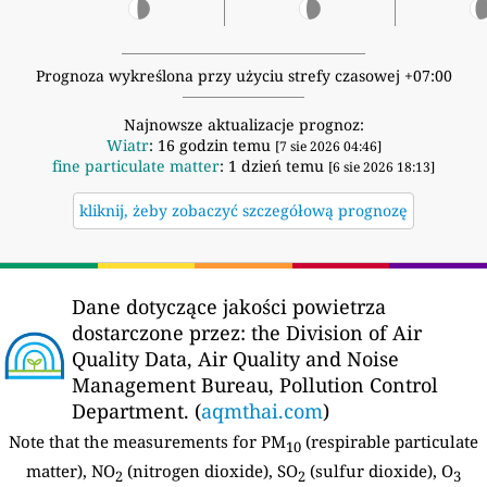
Prognoza wykreślona przy użyciu strefy czasowej +07:00
Najnowsze aktualizacje prognoz:
Wiatr
: 16 godzin temu
[7 sie 2026 04:46]
fine particulate matter
: 1 dzień temu
[6 sie 2026 18:13]
kliknij, żeby zobaczyć szczegółową prognozę
Dane dotyczące jakości powietrza
dostarczone przez:
the Division of Air
Quality Data, Air Quality and Noise
Management Bureau, Pollution Control
Department. (
aqmthai.com
)
Note that the measurements for PM
(respirable particulate
10
matter), NO
(nitrogen dioxide), SO
(sulfur dioxide), O
2
2
3