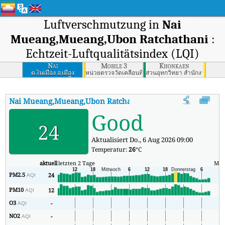
Luftverschmutzung in
Nai
Mueang,Mueang,Ubon Ratchathani
:
Echtzeit-Luftqualitätsindex (LQI)
Nai
Mobile 3
Khonkaen
Mueang,Mueang,Ubon
ต.ในเมือง อ.เมือง
หน่วยตรวจวัดเคลื่อนที่ 3
ส่วนอุทกวิทยา สำนักงานทรัพ
จ.อุบลราชธานี
Ratchathani
Nai Mueang,Mueang,Ubon Ratchathani
AQI
:
Nai Mueang,Mueang
Good
24
Aktualisiert Do., 6 Aug 2026 09:00
Temperatur:
26
°C
aktuell
letzten 2 Tage
Min
PM2.5
24
17
AQI
PM10
12
10
AQI
O3
-
7
AQI
NO2
-
2
AQI