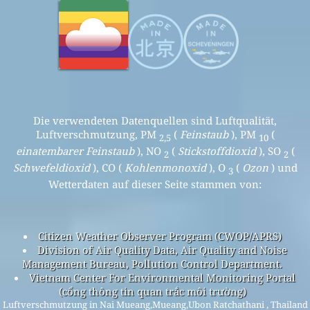
Die verwendeten Datenquellen sind Luftqualität,
Luftverschmutzung, PM
(
Feinstaub
), PM
(
2,5
10
einatembarer Feinstaub
), NO
(
Stickstoffdioxid
), SO
(
2
2
Schwefeldioxid
), CO (
Kohlenmonoxid
), O
(
Ozon
) und
3
Wetterdaten auf dieser Seite stammen von:
Citizen Weather Observer Program (CWOP/APRS)
Division of Air Quality Data, Air Quality and Noise
Management Bureau, Pollution Control Department.
Vietnam Center For Environmental Monitoring Portal
(cổng thông tin quan trắc môi trường)
Luftverschmutzung in Nai Mueang,Mueang,Ubon Ratchathani , Thailand