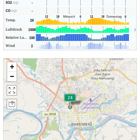
SO2
-
1
AQI
CO
-
0
AQI
Temp.
26
25
Luftdruck
1008
100
Relative Luftfeuchtigkeit
100
74
Wind
2
1
+
−