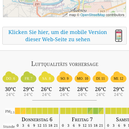
map ©
OpenStreetMap
contributors
Klicken Sie hier, um die mobile Version
dieser Web-Seite zu sehen
Luftqualitäts vorhersage
DO. 6
FR. 7
SA. 8
SO. 9
MO. 10
DI. 11
MI. 12
30°C
29°C
26°C
28°C
28°C
26°C
29°C
24°C
24°C
24°C
24°C
24°C
24°C
24°C
PM
2.5
Donnerstag 6
Freitag 7
Samst
0
3
6
9
12
15
18
21
0
3
6
9
12
15
18
21
0
3
6
9
Stunde