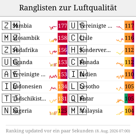
Ranglisten zur Luftqualität
🇿🇲
🇺🇸
177
117
Sambia
Vereinigte Staaten
🇲🇿
🇨🇱
158
116
Mosambik
Chile
🇿🇦
🇭🇰
156
112
Südafrika
Sonderverwaltungsregion Hongkong
🇺🇬
🇨🇦
153
112
Uganda
Kanada
🇦🇪
🇮🇳
153
110
Vereinigte Arabische Emirate
Indien
🇮🇩
🇱🇸
134
105
Indonesien
Lesotho
🇹🇯
🇶🇦
131
105
Tadschikistan
Katar
🇳🇬
🇲🇾
125
104
Nigeria
Malaysia
Ranking updated vor ein paar Sekunden
(8. Aug. 2026 07:00)