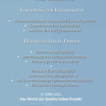
Forschung zur Luftqualität
Wissensdatenbank Und Artikel Zur Luftqualität
Experimente zur Luftqualität
Analyse Von Luftgütesensoren
Häufig gestellte Fragen
Daten zur Luftqualität
Berechnung Des Luftqualitätsindexes
Vorhersage Der Luftqualität
Produkte Zur Luftqualität
(Atemmasken, Messgeräte ...)
API (Anwendungsprogrammierschnittstelle)
Historische Datenplattform
© 2008-2025
Das World Air Quality Index-Projekt