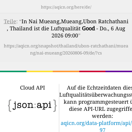
https://aqicn.org/here/de/
Teile
: “
In Nai Mueang,Mueang,Ubon Ratchathani
, Thailand ist die Luftqualität
Good
- Do., 6 Aug
2026 09:00
”
https://aqicn.org/snapshot/thailand/ubon-ratchathani/muea
ng/nai-mueang/20260806-09/de/?cs
Cloud API
Auf die Echtzeitdaten die
Luftqualitätsüberwachungss
kann programmgesteuert 
diese API-URL zugegriff
werden:
aqicn.org/data-platform/api
97