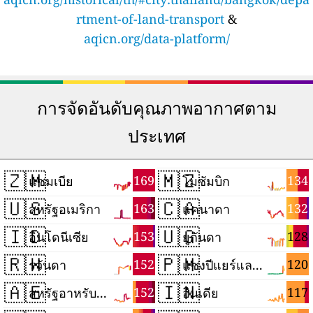
rtment-of-land-transport
&
aqicn.org/data-platform/
การจัดอันดับคุณภาพอากาศตาม
ประเทศ
🇿🇲
🇲🇿
169
134
แซมเบีย
โมซัมบิก
🇺🇸
🇨🇦
163
132
สหรัฐอเมริกา
แคนาดา
🇮🇩
🇺🇬
153
128
อินโดนีเซีย
ยูกันดา
🇷🇼
🇵🇲
152
120
รวันดา
แซงปีแยร์และมีเกอลง
🇦🇪
🇮🇳
152
117
สหรัฐอาหรับเอมิเรตส์
อินเดีย