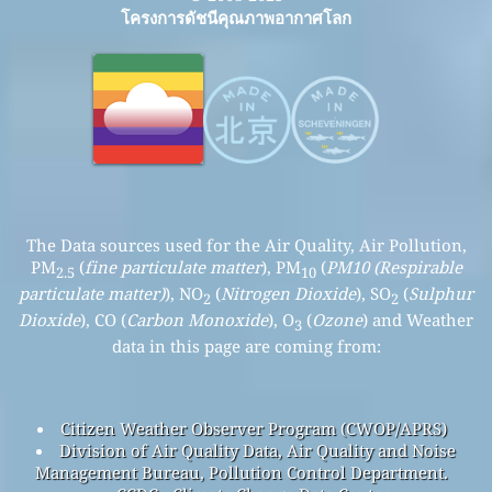
โครงการดัชนีคุณภาพอากาศโลก
The Data sources used for the Air Quality, Air Pollution,
PM
(
fine particulate matter
), PM
(
PM10 (Respirable
2.5
10
particulate matter)
), NO
(
Nitrogen Dioxide
), SO
(
Sulphur
2
2
Dioxide
), CO (
Carbon Monoxide
), O
(
Ozone
) and Weather
3
data in this page are coming from:
Citizen Weather Observer Program (CWOP/APRS)
Division of Air Quality Data, Air Quality and Noise
Management Bureau, Pollution Control Department.