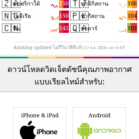
🇿🇦
🇹🇯
150
106
แอฟริกาใต้
ทาจิกิสถาน
🇳🇬
🇵🇰
150
104
ไนจีเรีย
ปากีสถาน
🇨🇳
🇶🇦
145
103
จีน
กาตาร์
Ranking updated ไม่กี่วินาทีที่แล้ว
(7 ส.ค. 2026 เวลา 0:47)
ดาวน์โหลดวิดเจ็ตดัชนีคุณภาพอากาศ
แบบเรียลไทม์สำหรับ:
iPhone & iPad
Android