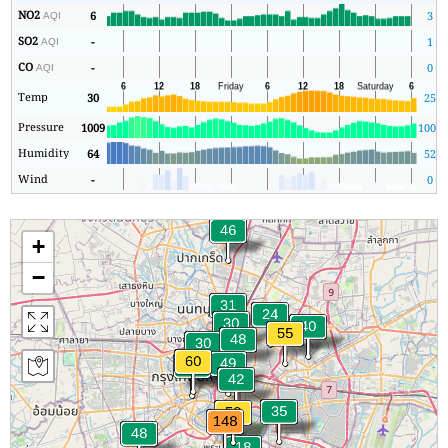
NO2
6
3
AQI
SO2
-
1
AQI
CO
-
0
AQI
Temp
30
25
Pressure
1009
1005
Humidity
64
52
Wind
-
0
+
−