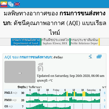
มลพิษทางอากาศของ
กรมการขนส่งทาง
บก
: ดัชนีคุณภาพอากาศ (AQI) แบบเรียล
ไทม์
กรมการขนส่งทาง
กรีนพีซประเทศไทย กรุงเทพฯ
กรมประชาสัมพันธ์
บก
Department of Land
Saphan Khwai, BKK
Public Relations Department, 
Transport, Bangkok
AQI ของ
กรมการขนส่งทางบก
:
ดัชนีคุณภาพอากาศ (AQI) แบบเรียลไทม์ขอ
ดี
-
Updated on Saturday, Sep 26th 2020, 06:00 am
อุณหภูมิ:
-
°C
ปัจจุบัน
2 วันที่ผ่านมา
นาที
PM2.5
30
5
AQI
PM10
20
5
AQI
O3
7
1
AQI