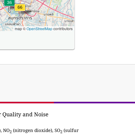
map ©
OpenStreetMap
contributors
r Quality and Noise
), NO
(nitrogen dioxide), SO
(sulfur
2
2