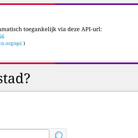
matisch toegankelijk via deze API-url:
56
cn.org/api/
)
stad?