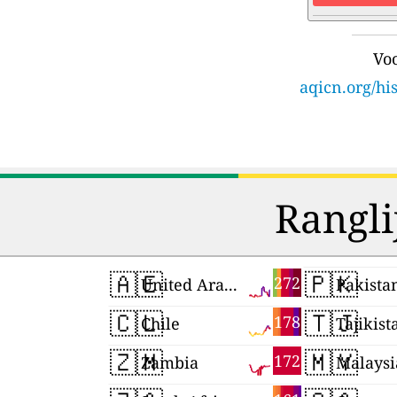
Voo
aqicn.org/hi
Rangli
🇦🇪
🇵🇰
272
United Arab Emirates
Pakista
🇨🇱
🇹🇯
178
Chile
Tajikist
🇿🇲
🇲🇾
172
Zambia
Malaysi