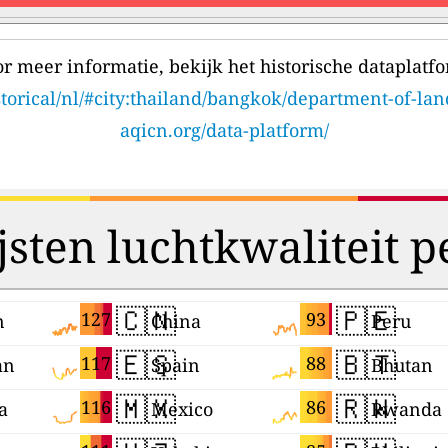
r meer informatie, bekijk het historische dataplatf
storical/nl/#city:thailand/bangkok/department-of-lan
aqicn.org/data-platform/
jsten luchtkwaliteit p
🇨🇳
🇵🇪
127
93
n
China
Peru
🇪🇸
🇧🇹
117
88
an
Spain
Bhutan
🇲🇽
🇷🇼
116
86
a
Mexico
Rwanda