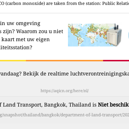
O (carbon monoxide) are taken from the station:
Public Relat
r in uw omgeving
s zijn?
Waarom zou u niet
 kaart met uw eigen
iteitsstation?
 vandaag? Bekijk de realtime luchtverontreinigingsk
https://aqicn.org/here/nl/
f Land Transport, Bangkok, Thailand is
Niet beschi
org/snapshot/thailand/bangkok/department-of-land-transport/202