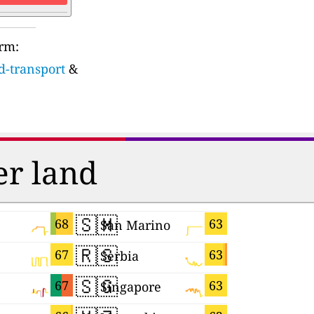
orm:
d-transport
&
er land
🇸🇲
🇨🇿
68
63
San Marino
Czechia
🇷🇸
🇬🇷
67
63
Serbia
Greece
🇸🇬
🇧🇪
67
63
Singapore
Belgium