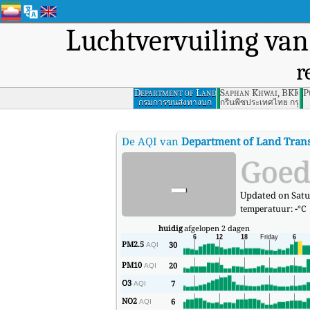
Luchtvervuiling va
r
Department of Land
Saphan Khwai, BKK
P
Transport, Bangkok
กรมการขนส่งทางบก
กรีนพีซประเทศไทย กรุงเ
De AQI van
Department of Land Tran
-
Goe
Updated on Satur
temperatuur:
-
°C
huidig
afgelopen 2 dagen
PM2.5
30
AQI
PM10
20
AQI
O3
7
AQI
NO2
6
AQI