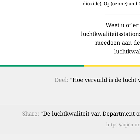
dioxide), O
(ozone) and C
3
Weet u of e
luchtkwaliteitsstation
meedoen aan de
luchtkwal
Deel: “
Hoe vervuild is de lucht
Share
: “
De luchtkwaliteit van Department o
https://aqicn.