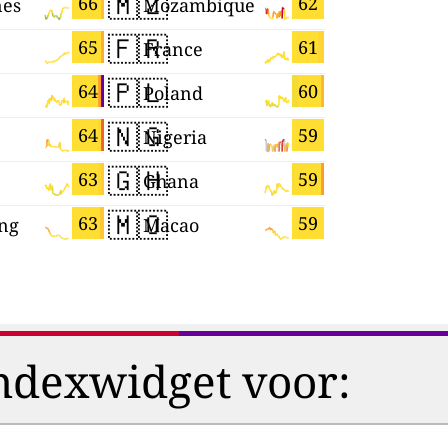
🇲🇿
🇬🇧
66
62
nes
Mozambique
🇫🇷
🇴🇲
65
61
France
Oman
🇵🇱
🇨🇻
64
60
Poland
Cabo Ver
🇳🇬
🇹🇼
64
59
Nigeria
Taiwan
🇬🇭
🇳🇱
63
59
Ghana
Netherla
🇲🇴
🇪🇨
63
59
ng
Macao
Ecuador
ndexwidget voor: