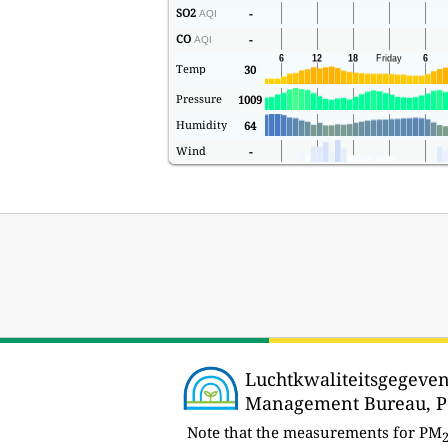
SO2
-
AQI
CO
-
AQI
Temp
30
Pressure
1009
Humidity
64
Wind
-
Luchtkwaliteitsgegevens
Management Bureau, Pol
Note that the measurements for PM
2