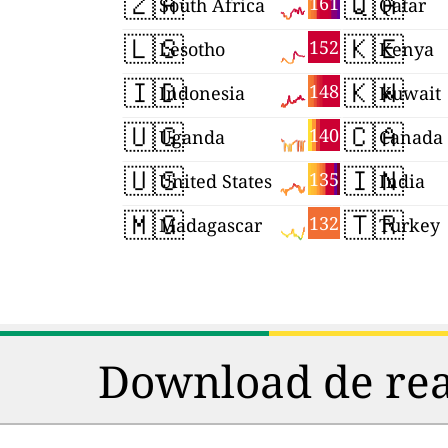
🇿🇦
🇶🇦
161
South Africa
Qatar
🇱🇸
🇰🇪
152
Lesotho
Kenya
🇮🇩
🇰🇼
148
Indonesia
Kuwait
🇺🇬
🇨🇦
140
Uganda
Canada
🇺🇸
🇮🇳
135
United States
India
🇲🇬
🇹🇷
132
Madagascar
Turkey
Download de rea