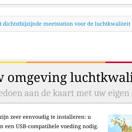
et dichtstbijzijnde meetstation voor de luchtkwalitei
w omgeving luchtkwalit
doen aan de kaart met uw eigen l
jn zeer eenvoudig te installeren: u
en een USB-compatibele voeding nodig.