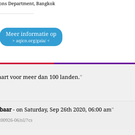
ions Department, Bangkok
Meer informatie op
> aqicn.org/gaia/ <
aart voor meer dan 100 landen.
”
kbaar
- on Saturday, Sep 26th 2020, 06:00 am
”
00926-06/nl/?cs