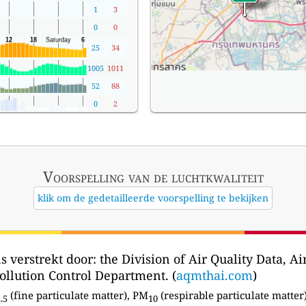
1
3
0
0
25
34
1005
1011
52
88
0
2
Voorspelling van de luchtkwaliteit
klik om de gedetailleerde voorspelling te bekijken
 verstrekt door:
the Division of Air Quality Data, Ai
lution Control Department. (
aqmthai.com
)
(fine particulate matter), PM
(respirable particulate matter
.5
10