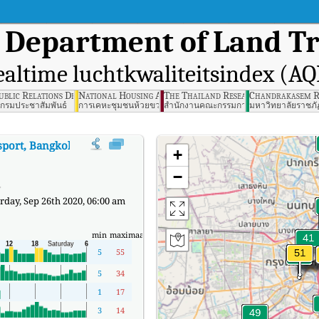
n
Department of Land T
ealtime luchtkwaliteitsindex (AQ
ublic Relations Department, Bangkok
National Housing Authority Huaykwang, Bangkok
The Thailand Research Fund (TRF)
Chandrakasem Ra
ทพฯ
กรมประชาสัมพันธ์
การเคหะชุมชนห้วยขวาง
สำนักงานคณะกรรมการส่งเสริมวิทยาศาสตร์
มหาวิทยาลัยราชภั
sport, Bangkok
:
De realtime luchtkwaliteitsindex (AQI) van Department of
+
d
−
day, Sep 26th 2020, 06:00 am
min
maximaal
5
55
5
34
1
17
3
14