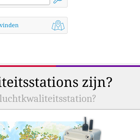
t vinden
eitsstations zijn?
uchtkwaliteitsstation?