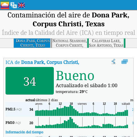
Contaminación del aire de
Dona Park,
Corpus Christi, Texas
Índice de la Calidad del Aire (ICA) en tiempo real
Dona Park, Corpus
National Seashore,
Calaveras Lake,
Christi, Texas
Corpus Christi,
San Antonio, Texas
Texas
ICA de
Dona Park, Corpus Christi, Texas
:
Índice de la Calidad del
Bueno
34
Actualizado el sábado 1:00
temperatura:
29
°C
actual
últimos 2 días
mín
PM2.5
34
21
AQI
PM10
20
14
AQI
Información del tiempo