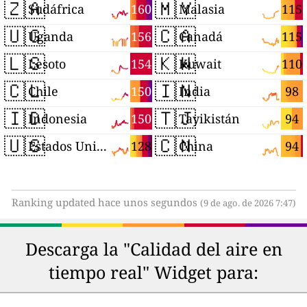
🇿🇦
🇲🇾
160
115
Sudáfrica
Malasia
🇺🇬
🇨🇦
156
115
Uganda
Canadá
🇱🇸
🇰🇼
154
110
Lesoto
Kuwait
🇨🇱
🇮🇳
150
98
Chile
India
🇮🇩
🇹🇯
150
94
Indonesia
Tayikistán
🇺🇸
🇨🇳
128
94
Estados Unidos
China
Ranking updated hace unos segundos
(9 de ago. de 2026 7:47)
Descarga la "Calidad del aire en
tiempo real" Widget para: