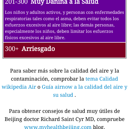
201-300
Muy Dañina a la Salud
Los niños y adultos activos, y personas con enfermedades
respiratorias tales como el asma, deben evitar todos los
esfuerzos excesivos al aire libre; las demás personas,
especialmente los niños, deben limitar los esfuerzos
físicos excesivos al aire libre.
300+
Arriesgado
Para saber más sobre la calidad del aire y la
contaminación, comprobar la
tema Calidad
wikipedia Air
o
Guía airnow a la calidad del aire y
su salud
.
Para obtener consejos de salud muy útiles de
Beijing doctor Richard Saint Cyr MD, compruebe
www.myhealthbeijing.com
blog.