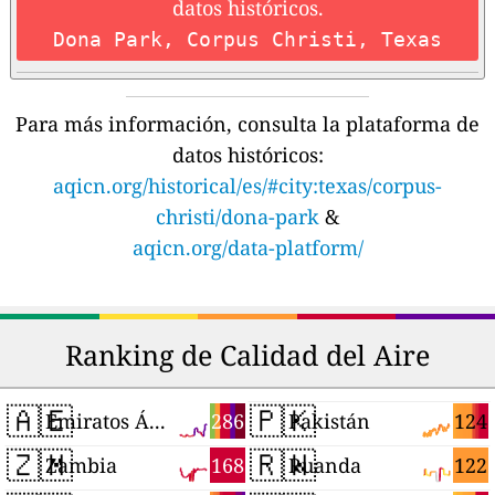
datos históricos.
Dona Park, Corpus Christi, Texas
Para más información, consulta la plataforma de
datos históricos:
aqicn.org/historical/es/#city:texas/corpus-
christi/dona-park
&
aqicn.org/data-platform/
Ranking de Calidad del Aire
🇦🇪
🇵🇰
286
124
Emiratos Árabes Unidos
Pakistán
🇿🇲
🇷🇼
168
122
Zambia
Ruanda