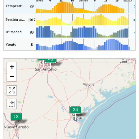
Temperatura.
29
27
Presión atmosférica
1017
101
Humedad
83
44
Viento
6
3
+
−