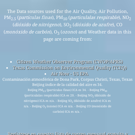
The Data sources used for the Air Quality, Air Pollution,
PM
(
partículas finas
), PM
(
particulalas respirable
), NO
2.5
10
2
(
dióxido de nitrógeno
), SO
(
dióxido de azufre
), CO
2
(
monóxido de carbón
), O
(
ozono
) and Weather data in this
3
page are coming from:
Citizen Weather Observer Program (CWOP/APRS)
Texas Commission on Environmental Quality (TCEQ)
Air Now - US EPA
Contaminación atmosférica de Dona Park, Corpus Christi, Texas, Texas
Beijing índice de la calidad del aire es 34.
Beijing PM
(partículas finas) ICA es 34. - Beijing PM
2.5
10
(particulalas respirable) ICA es 20. - Beijing NO
(dióxido de
2
nitrógeno) ICA es n/a. - Beijing SO
(dióxido de azufre) ICA es
2
n/a. - Beijing O
(ozono) ICA es n/a. - Beijing CO (monóxido de
3
carbón) ICA es n/a. -
Regístrese en nuestra lista de correo mensual gratuita y