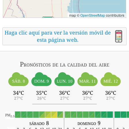
map ©
OpenStreetMap
contributors
Haga clic aquí para ver la versión móvil de
esta página web.
Pronósticos
de la calidad del aire
SÁB. 8
MIÉ. 12
DOM. 9
LUN. 10
MAR. 11
34°C
35°C
36°C
36°C
36°C
27°C
26°C
27°C
27°C
27°C
PM
2.5
sábado 8
domingo 9