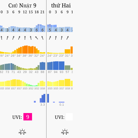
Chủ Nhật 9
thứ Hai 10
0
3
6
9
12
15
18
21
0
3
6
9
12
15
4
3
4
4
4
3
6
6
5
4
3
4
4
4
26°
24°
26°
34°
38°
36°
32°
24°
24°
23°
23°
31°
36°
39°
62
73
71
43
29
32
43
88
87
94
93
57
34
27
1015
1016
1017
1017
1015
1012
1012
1016
1015
1015
1017
1018
1016
1014
3.3
0.1
9
0
UVI:
UVI: