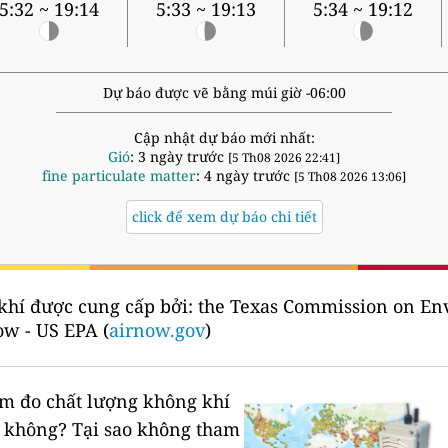
5:32 ~ 19:14
5:33 ~ 19:13
5:34 ~ 19:12
Dự báo được vẽ bằng múi giờ -06:00
Cập nhật dự báo mới nhất:
Gió
: 3 ngày trước
[5 Th08 2026 22:41]
fine particulate matter
: 4 ngày trước
[5 Th08 2026 13:06]
click để xem dự báo chi tiết
khí được cung cấp bởi:
the Texas Commission on Env
ow - US EPA (
airnow.gov
)
rạm đo chất lượng không khí
n không?
Tại sao không tham