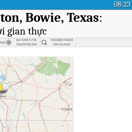
08:23
on, Bowie, Texas
:
i gian thực
XáC địNH Vị TRí
TìM KIếM THÀNH
sas
THàNH PHố GầN
PHố CủA BẠN
NHấT
ston, Bowie, Texas