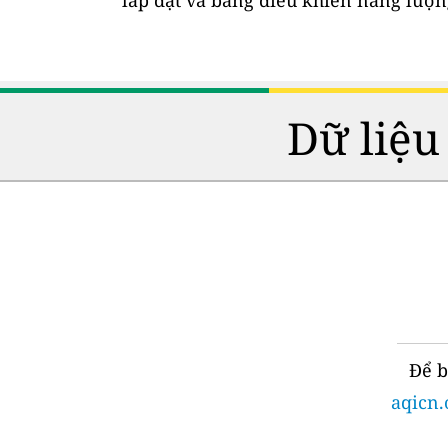
lắp đặt và bảng điều khiển năng lượng
Dữ liệu
Để b
aqicn.