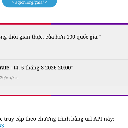
> aqicn.org/gaia/ <
 thời gian thực, của hơn 100 quốc gia.
”
rate
- t4, 5 tháng 8 2026 20:00
”
20/vn/?cs
c truy cập theo chương trình bằng url API này:
53