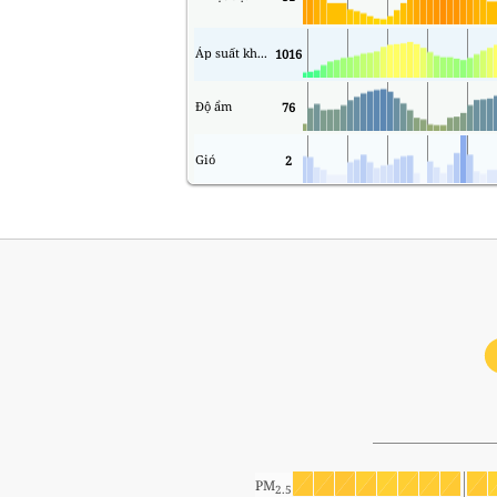
Áp suất không khí
1016
Độ ẩm
76
Gió
2
PM
2.5