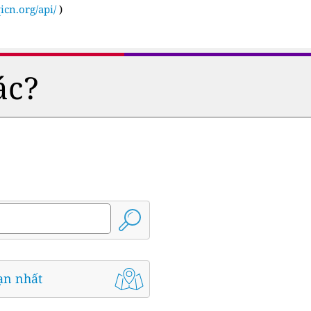
icn.org/api/
)
ác?
ạn nhất