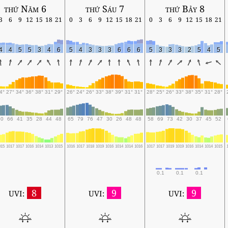
thứ Năm 6
thứ Sáu 7
thứ Bảy 8
3
6
9
12
15
18
21
0
3
6
9
12
15
18
21
0
3
6
9
12
15
18
21
4
4
5
5
3
4
6
5
4
3
3
3
6
6
6
5
3
3
3
2
5
4
5
4°
27°
34°
36°
38°
31°
29°
26°
24°
26°
33°
38°
39°
31°
31°
28°
25°
26°
33°
38°
35°
31°
28°
70
66
41
35
28
44
48
65
79
76
47
30
26
48
48
58
69
73
42
30
37
45
52
015
1017
1017
1016
1014
1013
1015
1016
1017
1018
1019
1016
1014
1014
1016
1017
1017
1019
1019
1016
1014
1014
1015
0.1
0.1
0.1
8
9
9
UVI:
UVI:
UVI: