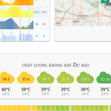
1011
1017
50
85
0
6
chất lượng không khí
Dự báo
T4 5
T5 6
T6 7
T7 8
CN 9
T2 10
40°C
38°C
39°C
39°C
38°C
39°C
24°C
24°C
23°C
24°C
24°C
23°C