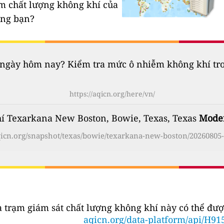
ạm chất lượng không khí của
êng bạn?
gày hôm nay? Kiểm tra mức ô nhiễm không khí trong
https://aqicn.org/here/vn/
í Texarkana New Boston, Bowie, Texas, Texas
Mode
aqicn.org/snapshot/texas/bowie/texarkana-new-boston/20260805-
a trạm giám sát chất lượng không khí này có thể đượ
aqicn.org/data-platform/api/H91