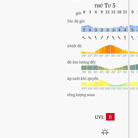
thứ Tư 5
0
3
6
9
12
15
18
21
0
giờ
Tốc độ gió
5
4
3
3
3
3
4
4
5
nhiệt độ
26°
24°
26°
34°
39°
38°
33°
28°
26°
2
độ ẩm tương đối
58
61
60
45
28
24
37
54
59
áp suất khí quyển
1015
1015
1016
1016
1015
1012
1012
1014
1015
1
tổng lượng mưa
8
UVI: