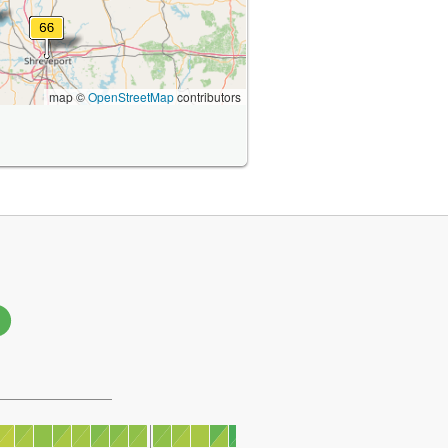
map ©
OpenStreetMap
contributors