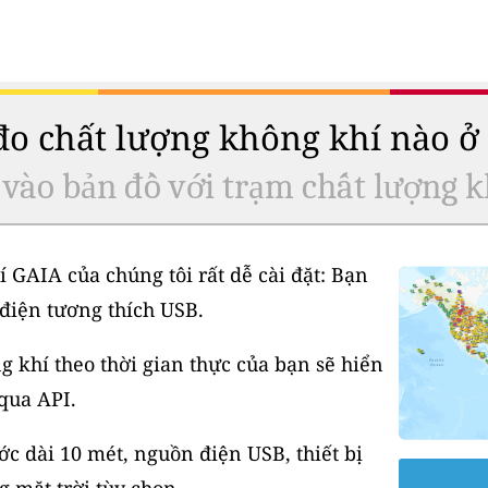
 đo chất lượng không khí nào 
 vào bản đồ với trạm chất lượng k
í GAIA của chúng tôi rất dễ cài đặt: Bạn
điện tương thích USB.
 khí theo thời gian thực của bạn sẽ hiển
 qua API.
 dài 10 mét, nguồn điện USB, thiết bị