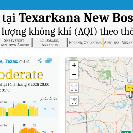
 tại
Texarkana New Bost
t lượng không khí (AQI) theo thờ
Shreveport
El Dorado,
Roland, Oklahoma
Adeq-dsr, Arkan
owntown Airport
Arkansas
Site, Louisiana
e, Texas
:
Chỉ số chất lượng không khí (AQI) thời gian thực Texarkana New Bo
+
oderate
−
hật t4, 5 tháng 8 2026 20:00
:
31
°C
phút
tối đa
19
75
24
37