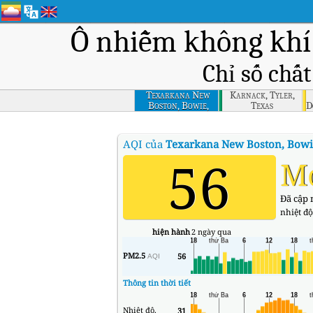
Ô nhiễm không khí
Chỉ số chấ
Texarkana New
Karnack, Tyler,
Boston, Bowie,
Texas
D
Texas
AQI của
Texarkana New Boston, Bowi
56
M
Đã cập n
nhiệt độ
hiện hành
2 ngày qua
PM2.5
56
AQI
Thông tin thời tiết
Nhiệt độ.
31