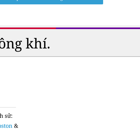
ông khí.
h sử:
oston
&