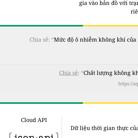
gia vào bản đồ với tr
ri
Chia sẻ: “
Mức độ ô nhiễm không khí của n
Chia sẻ
: “
Chất lượng không kh
https://
Cloud API
Dữ liệu thời gian thực củ