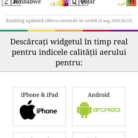
🇿🇼
🇶🇦
139
99
Zimbabwe
Qatar
Ranking updated câteva secunde în urmă
(6 aug. 2026 20:25)
Descărcați widgetul în timp real
pentru indicele calității aerului
pentru:
iPhone & iPad
Android