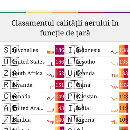
Clasamentul calității aerului în
funcție de țară
🇸🇨
🇮🇩
186
138
Seychelles
Indonesia
🇺🇸
🇱🇸
166
135
United States
Lesotho
🇿🇦
🇺🇬
162
133
South Africa
Uganda
🇷🇼
🇨🇳
151
133
Rwanda
China
🇨🇦
🇵🇰
149
123
Canada
Pakistan
🇦🇪
🇮🇳
143
119
United Arab Emirates
India
🇿🇲
🇳🇬
140
105
Zambia
Nigeria