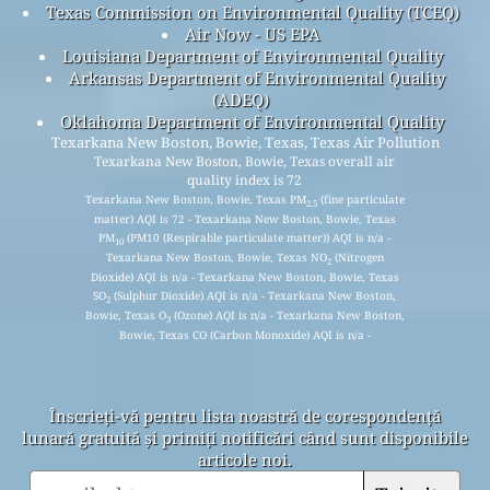
Texas Commission on Environmental Quality (TCEQ)
Air Now - US EPA
Louisiana Department of Environmental Quality
Arkansas Department of Environmental Quality
(ADEQ)
Oklahoma Department of Environmental Quality
Texarkana New Boston, Bowie, Texas, Texas Air Pollution
Texarkana New Boston, Bowie, Texas overall air
quality index is 72
Texarkana New Boston, Bowie, Texas PM
(fine particulate
2.5
matter) AQI is 72 - Texarkana New Boston, Bowie, Texas
PM
(PM10 (Respirable particulate matter)) AQI is n/a -
10
Texarkana New Boston, Bowie, Texas NO
(Nitrogen
2
Dioxide) AQI is n/a - Texarkana New Boston, Bowie, Texas
SO
(Sulphur Dioxide) AQI is n/a - Texarkana New Boston,
2
Bowie, Texas O
(Ozone) AQI is n/a - Texarkana New Boston,
3
Bowie, Texas CO (Carbon Monoxide) AQI is n/a -
Înscrieți-vă pentru lista noastră de corespondență
lunară gratuită și primiți notificări când sunt disponibile
articole noi.