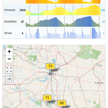
Pressure
1016
1013
Humidity
47
47
Wind
4
1
+
−