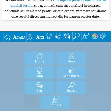
acestor informații și în nici un caz
Echipa de proiect pentru indexul
calității aerului
sau agenții săi sunt răspunzători în contract,
delictuală sau în alt mod pentru orice pierdere, vătămare sau daună
care rezultă direct sau indirect din furnizarea acestor date.
Acasă
Aici
Home
Here
Map
Get a mask!
Faq
Search
Contact