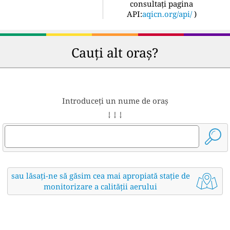
consultați pagina
API:
aqicn.org/api/
)
Cauți alt oraș?
Introduceți un nume de oraș
↓ ↓ ↓
sau lăsați-ne să găsim cea mai apropiată stație de
monitorizare a calității aerului