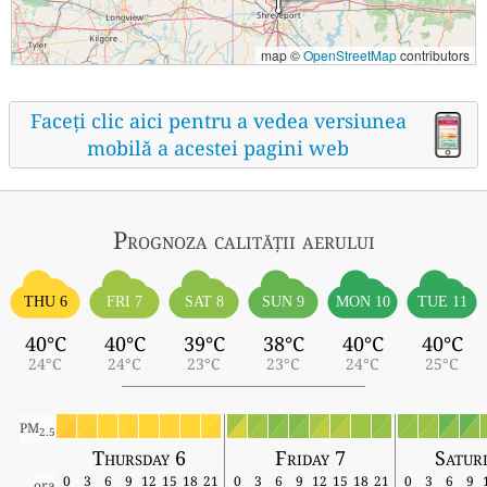
map ©
OpenStreetMap
contributors
Faceți clic aici pentru a vedea versiunea
mobilă a acestei pagini web
Prognoza calității aerului
THU 6
FRI 7
SAT 8
SUN 9
MON 10
TUE 11
40°C
40°C
39°C
38°C
40°C
40°C
24°C
24°C
23°C
23°C
24°C
25°C
PM
2.5
Thursday 6
Friday 7
Satur
0
3
6
9
12
15
18
21
0
3
6
9
12
15
18
21
0
3
6
9
ora