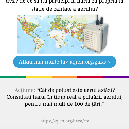
dvs.?
de ce să nu participi la hartă cu propria ta
stație de calitate a aerului?
Aflați mai multe la
> aqicn.org/gaia/ <
Acțiune: “
Cât de poluat este aerul astăzi?
Consultați harta în timp real a poluării aerului,
pentru mai mult de 100 de țări.
”
https://aqicn.org/here/ro/