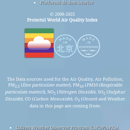
Platformă de date istorice
© 2008-2025
Proiectul World Air Quality Index
The Data sources used for the Air Quality, Air Pollution,
PM
(
fine particulate matter
), PM
(
PM10 (Respirable
2.5
10
particulate matter)
), NO
(
Nitrogen Dioxide
), SO
(
Sulphur
2
2
Dioxide
), CO (
Carbon Monoxide
), O
(
Ozone
) and Weather
3
data in this page are coming from:
Citizen Weather Observer Program (CWOP/APRS)