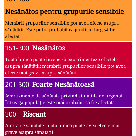
Nesănătos pentru grupurile sensibile
Membrii grupurilor sensibile pot avea efecte asupra
sănătății. Este puțin probabil ca publicul larg să fie
afectat.
151-200
Nesănătos
Toată lumea poate începe să experimenteze efectele
asupra sănătății; membrii grupurilor sensibile pot avea
efecte mai grave asupra sănătății
201-300
Foarte Nesănătoasă
Avertismente de sănătate privind situațiile de urgență.
Întreaga populație este mai probabil să fie afectată.
300+
Riscant
Alertă de sănătate: toată lumea poate avea efecte mai
grave asupra sănătății