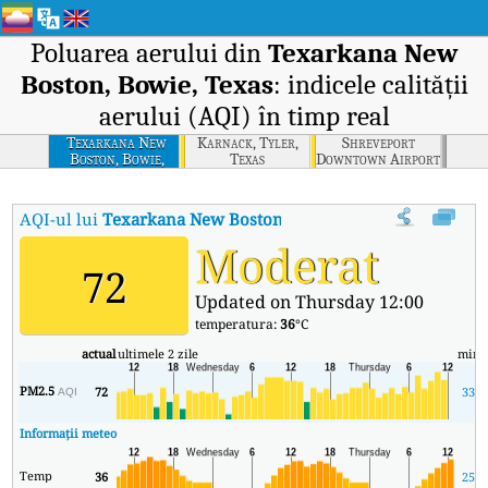
Poluarea aerului din
Texarkana New
Boston, Bowie, Texas
: indicele calității
aerului (AQI) în timp real
Texarkana New
Karnack, Tyler,
Shreveport
Boston, Bowie,
Texas
Downtown Airport
Texas
Site, Louisiana
AQI-ul lui
Texarkana New Boston, Bowie, Texas
:
Indicele cali
Moderat
72
Updated on Thursday 12:00
temperatura:
36
°C
actual
ultimele 2 zile
min
PM2.5
72
33
AQI
Informații meteo
Temp
36
25