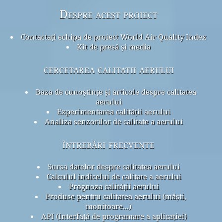
Despre acest proiect
Contactați echipa de proiect World Air Quality Index
Kit de presă și media
cercetarea calitatii aerului
Baza de cunoștințe și articole despre calitatea
aerului
Experimentarea calității aerului
Analiza senzorilor de calitate a aerului
întrebări frecvente
Sursa datelor despre calitatea aerului
Calculul indicelui de calitate a aerului
Prognoza calității aerului
Produse pentru calitatea aerului (măști,
monitoare...)
API (Interfață de programare a aplicației)