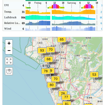
UVI
4
1
Temp.
31
27
Luftdruck
994
994
Relative Luftfeuchtigkeit
69
65
Wind
6
0
+
−