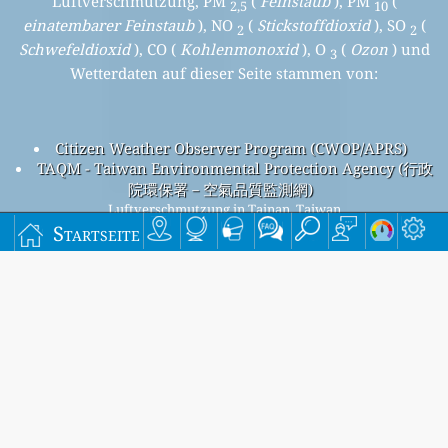
Luftverschmutzung, PM
(
Feinstaub
), PM
(
2,5
10
einatembarer Feinstaub
), NO
(
Stickstoffdioxid
), SO
(
2
2
Schwefeldioxid
), CO (
Kohlenmonoxid
), O
(
Ozon
) und
3
Wetterdaten auf dieser Seite stammen von:
Citizen Weather Observer Program (CWOP/APRS)
TAQM - Taiwan Environmental Protection Agency (行政
院環保署－空氣品質監測網)
Luftverschmutzung in Tainan, Taiwan
Beijing overall air quality index is 68
Startseite
Beijing PM
(fine particulate matter) AQI is 65 - Beijing PM
2.5
10
(respirable particulate matter) AQI is 31 - Beijing NO
2
(nitrogen dioxide) AQI is 6 - Beijing SO
(sulfur dioxide) AQI is
2
1 - Beijing O
(ozone) AQI is 68 - Beijing CO (carbon monoxide)
3
AQI is 3 -
Melden Sie sich für unsere kostenlose monatliche
Mailingliste an und werden Sie benachrichtigt, wenn
neue Artikel verfügbar sind.