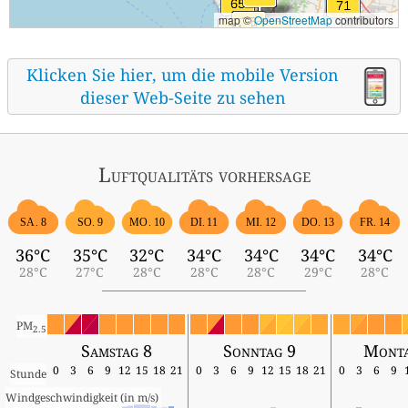
map ©
OpenStreetMap
contributors
Klicken Sie hier, um die mobile Version
dieser Web-Seite zu sehen
Luftqualitäts vorhersage
SA. 8
SO. 9
MO. 10
DI. 11
MI. 12
DO. 13
FR. 14
36°C
35°C
32°C
34°C
34°C
34°C
34°C
28°C
27°C
28°C
28°C
28°C
29°C
28°C
PM
2.5
Samstag 8
Sonntag 9
Monta
0
3
6
9
12
15
18
21
0
3
6
9
12
15
18
21
0
3
6
9
Stunde
Windgeschwindigkeit (in m/s) 