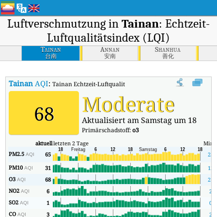
Luftverschmutzung in
Tainan
: Echtzeit-
Luftqualitätsindex (LQI)
Tainan
Annan
Shanhua
台南
安南
善化
Tainan
AQI
:
Tainan Echtzeit-Luftqualitätsindex (AQI).
Moderate
68
Aktualisiert am Samstag um 18
Primärschadstoff:
o3
aktuell
letzten 2 Tage
Mind
PM2.5
65
25
AQI
PM10
31
12
AQI
O3
68
21
AQI
NO2
6
2
AQI
SO2
1
0
AQI
CO
3
2
AQI