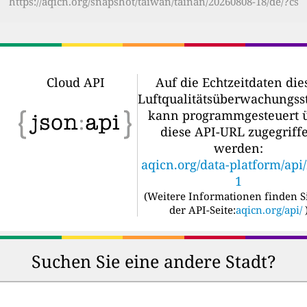
https://aqicn.org/snapshot/taiwan/tainan/20260808-18/de/?cs
Cloud API
Auf die Echtzeitdaten die
Luftqualitätsüberwachungss
kann programmgesteuert 
diese API-URL zugegriff
werden:
aqicn.org/data-platform/api
1
(
Weitere Informationen finden S
der API-Seite:
aqicn.org/api/
Suchen Sie eine andere Stadt?