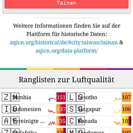
Tainan
Weitere Informationen finden Sie auf der
Plattform für historische Daten:
aqicn.org/historical/de/#city:taiwan/tainan
&
aqicn.org/data-platform/
Ranglisten zur Luftqualität
🇿🇲
🇱🇸
151
107
Sambia
Lesotho
🇮🇩
🇸🇬
137
106
Indonesien
Singapur
🇦🇪
🇨🇦
135
103
Vereinigte Arabische Emirate
Kanada
🇿🇦
🇲🇴
126
102
Südafrika
Sonderverwaltungsregion Macau