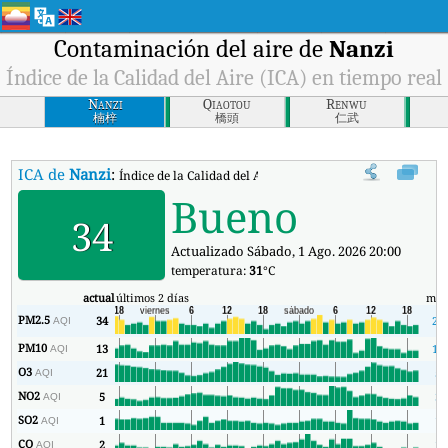
Contaminación del aire de
Nanzi
Índice de la Calidad del Aire (ICA) en tiempo real
Nanzi
Qiaotou
Renwu
楠梓
橋頭
仁武
ICA de
Nanzi
:
Índice de la Calidad del Aire (ICA) de Nanzi en tiempo real
Bueno
34
Actualizado Sábado, 1 Ago. 2026 20:00
temperatura:
31
°C
actual
últimos 2 días
mín
PM2.5
34
21
AQI
PM10
13
10
AQI
O3
21
5
AQI
NO2
5
3
AQI
SO2
1
1
AQI
CO
2
1
AQI