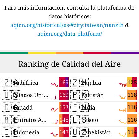
Para más información, consulta la plataforma de
datos históricos:
aqicn.org/historical/es/#city:taiwan/nanzih
&
aqicn.org/data-platform/
Ranking de Calidad del Aire
🇿🇦
🇿🇲
169
125
Sudáfrica
Zambia
🇺🇸
🇵🇰
169
118
Estados Unidos
Pakistán
🇨🇦
🇮🇳
153
116
Canadá
India
🇦🇪
🇱🇸
148
116
Emiratos Árabes Unidos
Lesoto
🇮🇩
🇺🇿
147
114
Indonesia
Uzbekistán