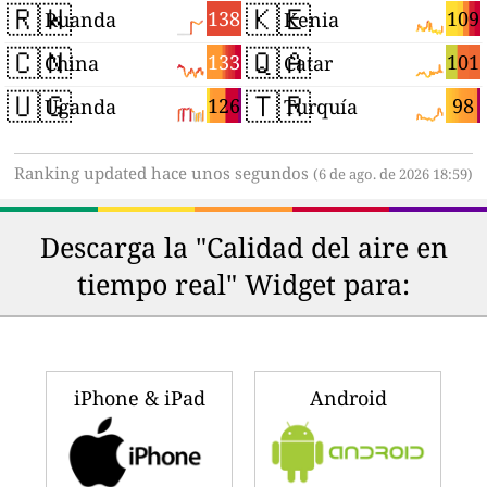
🇷🇼
🇰🇪
138
109
Ruanda
Kenia
🇨🇳
🇶🇦
133
101
China
Catar
🇺🇬
🇹🇷
126
98
Uganda
Turquía
Ranking updated hace unos segundos
(6 de ago. de 2026 18:59)
Descarga la "Calidad del aire en
tiempo real" Widget para:
iPhone & iPad
Android