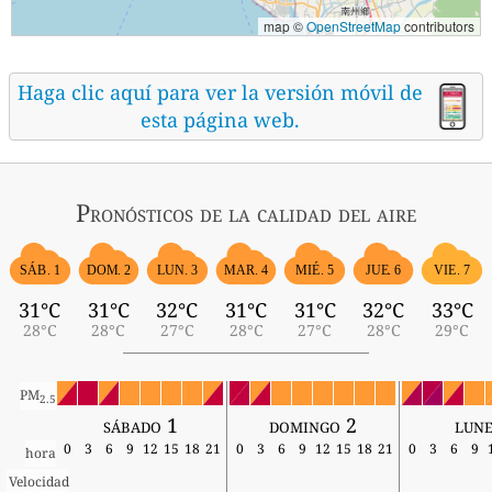
map ©
OpenStreetMap
contributors
Haga clic aquí para ver la versión móvil de
esta página web.
Pronósticos
de la calidad del aire
SÁB. 1
MIÉ. 5
DOM. 2
LUN. 3
MAR. 4
JUE. 6
VIE. 7
31°C
31°C
32°C
31°C
31°C
32°C
33°C
28°C
28°C
27°C
28°C
27°C
28°C
29°C
PM
2.5
sábado 1
domingo 2
lune
0
3
6
9
12
15
18
21
0
3
6
9
12
15
18
21
0
3
6
9
hora
Velocidad