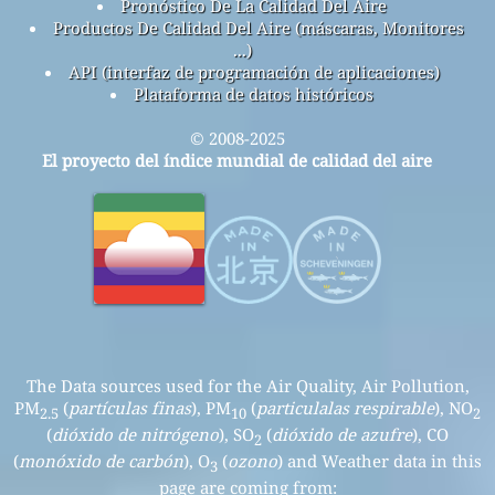
Pronóstico De La Calidad Del Aire
Productos De Calidad Del Aire (máscaras, Monitores
...)
API (interfaz de programación de aplicaciones)
Plataforma de datos históricos
© 2008-2025
El proyecto del índice mundial de calidad del aire
The Data sources used for the Air Quality, Air Pollution,
PM
(
partículas finas
), PM
(
particulalas respirable
), NO
2.5
10
2
(
dióxido de nitrógeno
), SO
(
dióxido de azufre
), CO
2
(
monóxido de carbón
), O
(
ozono
) and Weather data in this
3
page are coming from: