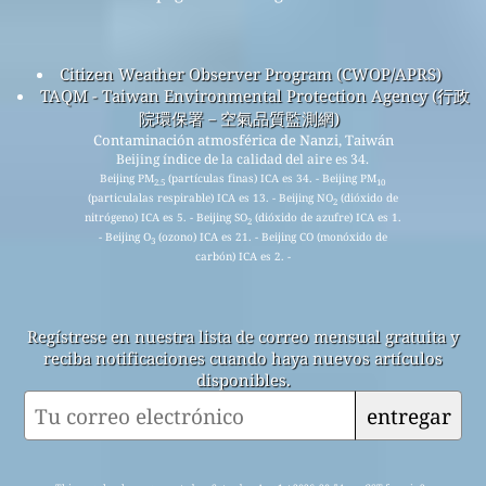
Citizen Weather Observer Program (CWOP/APRS)
TAQM - Taiwan Environmental Protection Agency (行政
院環保署－空氣品質監測網)
Contaminación atmosférica de Nanzi, Taiwán
Beijing índice de la calidad del aire es 34.
Beijing PM
(partículas finas) ICA es 34. - Beijing PM
2.5
10
(particulalas respirable) ICA es 13. - Beijing NO
(dióxido de
2
nitrógeno) ICA es 5. - Beijing SO
(dióxido de azufre) ICA es 1.
2
- Beijing O
(ozono) ICA es 21. - Beijing CO (monóxido de
3
carbón) ICA es 2. -
Regístrese en nuestra lista de correo mensual gratuita y
reciba notificaciones cuando haya nuevos artículos
disponibles.
entregar