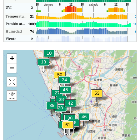
UVI
2
1
Temperatura.
31
28
Presión atmosférica
1009
100
Humedad
74
62
Viento
2
0
+
−