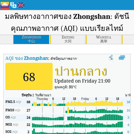
มลพิษทางอากาศของ
Zhongshan
: ดัชนี
คุณภาพอากาศ (AQI) แบบเรียลไทม์
Zhongshan
Datong
Wanhua
中山
大同
萬華
AQI ของ
Zhongshan
:
ดัชนีคุณภาพอากาศ (AQI) แบบเรียลไทม์ของ Zhongs
ปานกลาง
68
Updated on Friday 21:00
อุณหภูมิ:
31
°C
ปัจจุบัน
2 วันที่ผ่านมา
นาที
ส
PM2.5
68
38
AQI
PM10
27
16
AQI
O3
24
3
AQI
NO2
22
4
AQI
SO2
2
0
AQI