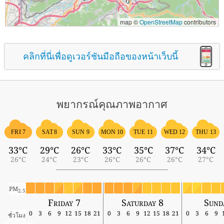
map ©
OpenStreetMap
contributors
คลิกที่นี่เพื่อดูเวอร์ชันมือถือของหน้าเว็บนี้
พยากรณ์คุณภาพอากาศ
FRI 7
SAT 8
SUN 9
MON 10
TUE 11
WED 12
THU 13
33°C
29°C
26°C
33°C
35°C
37°C
34°C
26°C
24°C
23°C
26°C
26°C
26°C
27°C
PM
2.5
Friday 7
Saturday 8
Sund
0
3
6
9
12
15
18
21
0
3
6
9
12
15
18
21
0
3
6
9
ชั่วโมง