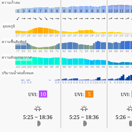
ความเร็วลม
1
3
4
6
7
6
5
6
6
6
8
9
9
8
6
9
10
10
11
10
อุณหภูมิ
27°
27°
28°
32°
33°
32°
30°
28°
26°
25°
25°
28°
29°
28°
24°
25°
25°
24°
24°
23°
ความชื้นสัมพัทธ์
77
83
72
54
48
51
56
71
82
88
83
71
65
63
96
86
84
88
94
96
ความดันบรรยากาศ
1001
1000
1000
1000
999
998
998
999
998
997
997
997
996
993
995
994
991
989
990
990
ปริมาณน้ำฝนทั้งหมด
0.2
0.4
0.8
5.4
3.9
6.9
0.9
2.2
0.3
10.4
2.8
5
4.5
16.6
12
2
10
5
UVI:
UVI:
UVI:
5:25 ~ 18:36
5:25 ~ 18:36
5:26 ~