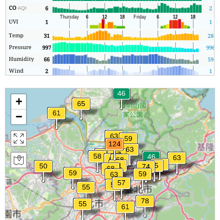
CO
6
2
AQI
UVI
1
1
Temp
31
28
Pressure
997
996
Humidity
66
59
Wind
2
1
+
−