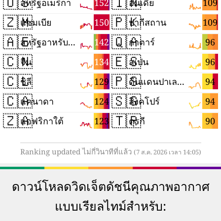
🇺🇸
🇮🇳
152
109
สหรัฐอเมริกา
อินเดีย
🇿🇲
🇵🇰
150
109
แซมเบีย
ปากีสถาน
🇦🇪
🇶🇦
142
96
สหรัฐอาหรับเอมิเรตส์
กาตาร์
🇨🇳
🇪🇸
134
96
จีน
สเปน
🇨🇱
🇵🇸
129
94
ชิลี
ดินแดนปาเลสไตน์
🇨🇦
🇸🇬
124
94
แคนาดา
สิงคโปร์
🇿🇦
🇹🇷
123
90
แอฟริกาใต้
ตุรกี
Ranking updated ไม่กี่วินาทีที่แล้ว
(7 ส.ค. 2026 เวลา 14:05)
ดาวน์โหลดวิดเจ็ตดัชนีคุณภาพอากาศ
แบบเรียลไทม์สำหรับ: