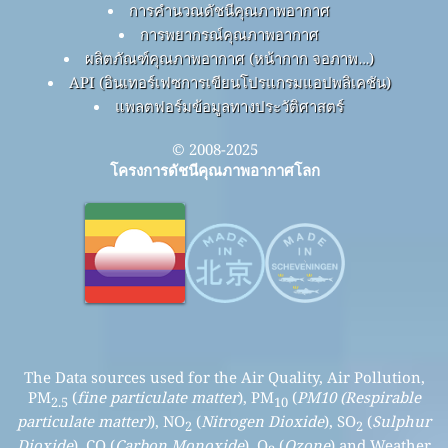
การคำนวณดัชนีคุณภาพอากาศ
การพยากรณ์คุณภาพอากาศ
ผลิตภัณฑ์คุณภาพอากาศ (หน้ากาก จอภาพ…)
API (อินเทอร์เฟซการเขียนโปรแกรมแอปพลิเคชัน)
แพลตฟอร์มข้อมูลทางประวัติศาสตร์
© 2008-2025
โครงการดัชนีคุณภาพอากาศโลก
The Data sources used for the Air Quality, Air Pollution,
PM
(
fine particulate matter
), PM
(
PM10 (Respirable
2.5
10
particulate matter)
), NO
(
Nitrogen Dioxide
), SO
(
Sulphur
2
2
Dioxide
), CO (
Carbon Monoxide
), O
(
Ozone
) and Weather