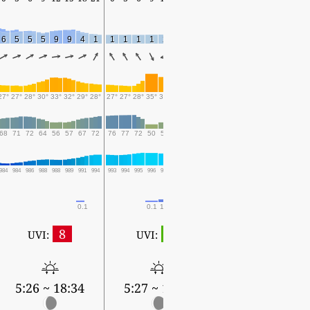
6
5
5
5
9
9
4
1
1
1
1
1
2
1
1
1
1
1
2
3
7
5
3
27°
27°
28°
30°
33°
32°
29°
28°
27°
27°
28°
35°
33°
31°
29°
29°
28°
27°
30°
35°
36°
33°
30°
68
71
72
64
56
57
67
72
76
77
72
50
56
64
72
75
78
79
64
44
42
54
66
984
984
986
988
988
989
991
994
993
994
995
996
995
996
998
998
997
998
999
998
996
997
999
0.1
0.1
1.8
0.8
0.8
0.1
0.1
0.1
0.3
8
1
UVI:
UVI:
5:27 ~ 18:33
5:26 ~ 18:34
5:27 ~ 18:34