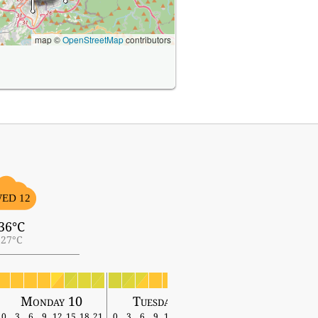
map ©
OpenStreetMap
contributors
ED 12
36°C
27°C
Monday 10
Tuesday 11
Wednesday 12
0
3
6
9
12
15
18
21
0
3
6
9
12
15
18
21
0
3
6
9
12
15
18