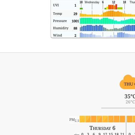
UVI
1
Temp
29
Pressure
1001
Humidity
88
Wind
2
THU 
35°
26°C
PM
2.5
Thursday 6
0
3
6
9
12
15
18
21
0