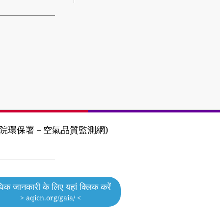
ncy (行政院環保署－空氣品質監測網)
िक जानकारी के लिए यहां क्लिक करें
> aqicn.org/gaia/ <