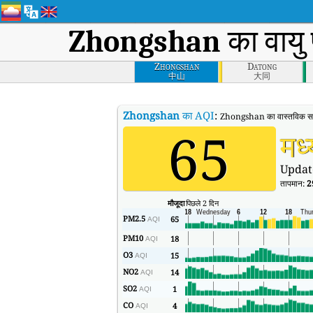
Zhongshan
का वायु 
Zhongshan
Datong
中山
大同
Zhongshan
का AQI
:
Zhongshan का वास्तविक समय 
65
मध
Updat
तापमान:
2
मौजूदा
पिछले 2 दिन
PM2.5
65
AQI
PM10
18
AQI
O3
15
AQI
NO2
14
AQI
SO2
1
AQI
CO
4
AQI