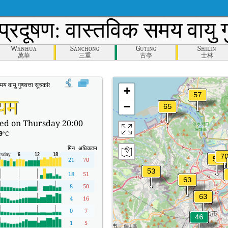
प्रदूषण: वास्तविक समय वायु 
Wanhua
Sanchong
Guting
Shilin
萬華
三重
古亭
士林
वायु गुणवत्ता सूचकांक (AQI)।
+
्यम
−
ed on Thursday 20:00
9
°C
मिन
अधिकतम
21
70
18
51
8
50
4
16
0
7
1
5