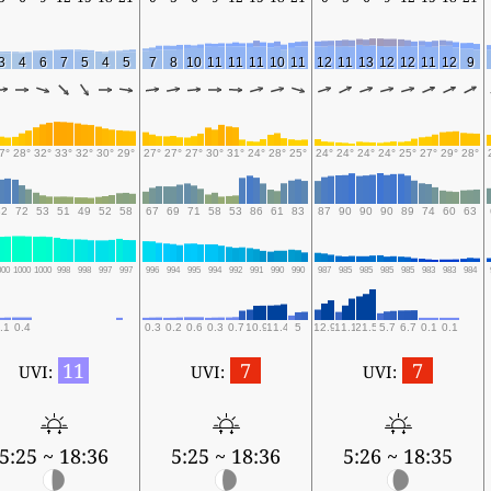
3
4
6
7
5
4
5
7
8
10
11
11
11
10
11
12
11
13
12
12
11
12
9
7°
28°
32°
33°
32°
30°
29°
27°
27°
27°
30°
31°
24°
28°
25°
24°
24°
24°
24°
25°
27°
29°
28°
82
72
53
51
49
52
58
67
69
71
58
53
86
61
83
87
90
90
90
89
74
60
63
000
1000
1000
998
998
997
997
996
994
995
994
992
991
990
990
987
985
985
985
985
983
983
984
.1
0.4
0.3
0.2
0.6
0.3
0.7
10.9
11.4
5
12.9
11.1
21.5
5.7
6.7
0.1
0.1
11
7
7
UVI:
UVI:
UVI:
5:25 ~ 18:36
5:25 ~ 18:36
5:26 ~ 18:35