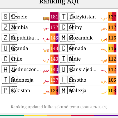
Ranking AQI
🇸🇨
🇹🇯
181
127
Seszele
Tadżykistan
🇿🇲
🇨🇳
177
117
Zambia
Chiny
🇿🇦
🇲🇿
145
116
Republika Południowej Afryki
Mozambik
🇺🇬
🇨🇦
143
116
Uganda
Kanada
🇨🇱
🇮🇳
143
112
Chile
Indie
🇦🇪
🇺🇸
140
112
Zjednoczone Emiraty Arabskie
Stany Zjednoczone
🇮🇩
🇱🇸
137
105
Indonezja
Lesotho
🇵🇰
🇲🇾
129
103
Pakistan
Malezja
Ranking updated kilka sekund temu
(8 sie 2026 05:09)