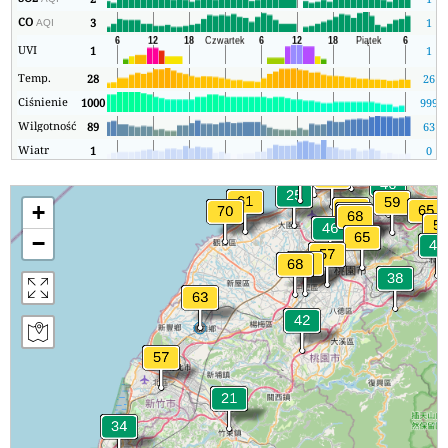
CO
3
1
AQI
UVI
1
1
Temp.
28
26
Ciśnienie
1000
999
Wilgotność
89
63
Wiatr
1
0
+
−