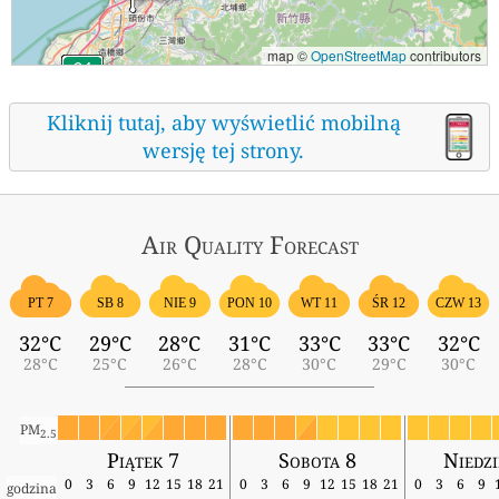
map ©
OpenStreetMap
contributors
Kliknij tutaj, aby wyświetlić mobilną
wersję tej strony.
Air Quality
Forecast
ŚR 12
PT 7
SB 8
NIE 9
PON 10
WT 11
CZW 13
32°C
29°C
28°C
31°C
33°C
33°C
32°C
28°C
25°C
26°C
28°C
30°C
29°C
30°C
PM
2.5
Piątek 7
Sobota 8
Niedzi
0
3
6
9
12
15
18
21
0
3
6
9
12
15
18
21
0
3
6
9
godzina