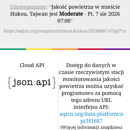
Udostępnianie
: “
Jakość powietrza w mieście
Hukou, Tajwan jest
Moderate
- Pt, 7 sie 2026
07:00
”
https://aqicn.org/snapshot/taiwan/hukou/20260807-07/pl/?cs
Cloud API
Dostęp do danych w
czasie rzeczywistym stacji
monitorowania jakości
powietrza można uzyskać
programowo za pomocą
tego adresu URL
interfejsu API:
aqicn.org/data-platform/a
pi/H1607
(
Więcej informacji znajdziesz