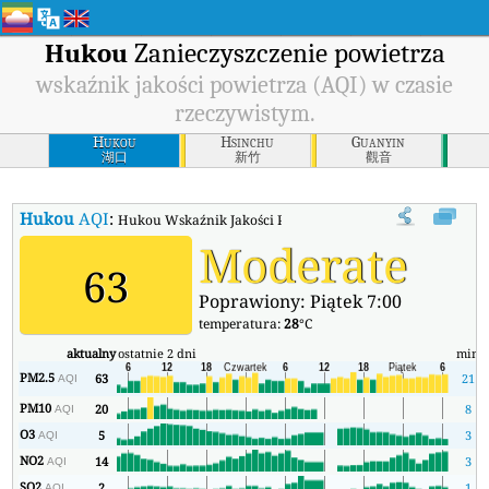
Hukou
Zanieczyszczenie powietrza
wskaźnik jakości powietrza (AQI) w czasie
rzeczywistym.
Hukou
Hsinchu
Guanyin
湖口
新竹
觀音
Hukou
AQI
:
Hukou Wskaźnik Jakości Powietrza (AQI) w czasie rzeczywi
Moderate
63
Poprawiony: Piątek 7:00
temperatura:
28
°C
aktualny
ostatnie 2 dni
min
m
PM2.5
63
21
AQI
PM10
20
8
AQI
O3
5
3
AQI
NO2
14
3
AQI
SO2
2
1
AQI