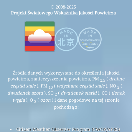
© 2008-2025
Projekt Światowego Wskaźnika Jakości Powietrza
Źródła danych wykorzystane do określenia jakości
powietrza, zanieczyszczenia powietrza, PM
(
drobne
2,5
cząstki stałe
), PM
(
wdychane cząstki stałe
), NO
(
10
2
dwutlenek azotu
), SO
(
dwutlenek siarki
), CO (
tlenek
2
węgla
), O
(
ozon
) i dane pogodowe na tej stronie
3
pochodzą z:
Citizen Weather Observer Program (CWOP/APRS)