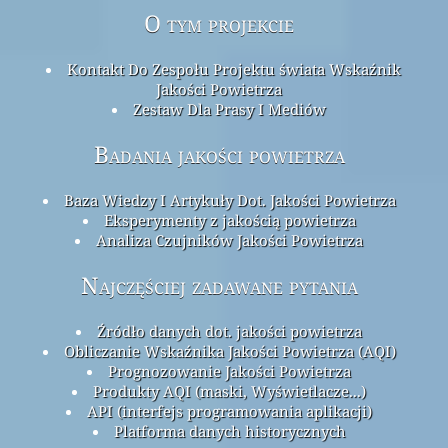
O tym projekcie
Kontakt Do Zespołu Projektu świata Wskaźnik
Jakości Powietrza
Zestaw Dla Prasy I Mediów
Badania jakości powietrza
Baza Wiedzy I Artykuły Dot. Jakości Powietrza
Eksperymenty z jakością powietrza
Analiza Czujników Jakości Powietrza
Najczęściej zadawane pytania
Źródło danych dot. jakości powietrza
Obliczanie Wskaźnika Jakości Powietrza (AQI)
Prognozowanie Jakości Powietrza
Produkty AQI (maski, Wyświetlacze...)
API (interfejs programowania aplikacji)
Platforma danych historycznych