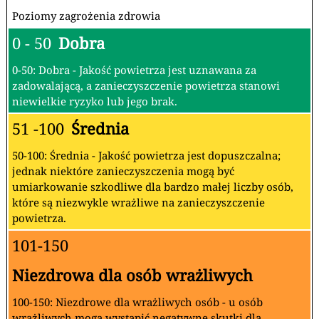
Poziomy zagrożenia zdrowia
0 - 50
Dobra
0-50: Dobra - Jakość powietrza jest uznawana za
zadowalającą, a zanieczyszczenie powietrza stanowi
niewielkie ryzyko lub jego brak.
51 -100
Średnia
50-100: Średnia - Jakość powietrza jest dopuszczalna;
jednak niektóre zanieczyszczenia mogą być
umiarkowanie szkodliwe dla bardzo małej liczby osób,
które są niezwykle wrażliwe na zanieczyszczenie
powietrza.
101-150
Niezdrowa dla osób wrażliwych
100-150: Niezdrowe dla wrażliwych osób - u osób
wrażliwych mogą wystąpić negatywne skutki dla