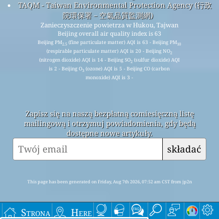
TAQM - Taiwan Environmental Protection Agency (行政
院環保署－空氣品質監測網)
Zanieczyszczenie powietrza w Hukou, Tajwan
Beijing overall air quality index is 63
Beijing PM
(fine particulate matter) AQI is 63 - Beijing PM
2.5
10
(respirable particulate matter) AQI is 20 - Beijing NO
2
(nitrogen dioxide) AQI is 14 - Beijing SO
(sulfur dioxide) AQI
2
is 2 - Beijing O
(ozone) AQI is 5 - Beijing CO (carbon
3
monoxide) AQI is 3 -
Zapisz się na naszą bezpłatną comiesięczną listę
mailingową i otrzymuj powiadomienia, gdy będą
dostępne nowe artykuły.
składać
This page has been generated on Friday, Aug 7th 2026, 07:52 am CST from jp2n
Strona
Here