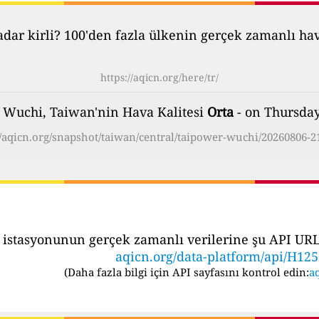
ar kirli? 100'den fazla ülkenin gerçek zamanlı hava 
https://aqicn.org/here/tr/
 Wuchi, Taiwan'nin Hava Kalitesi
Orta
- on Thursday
//aqicn.org/snapshot/taiwan/central/taipower-wuchi/20260806-21
 istasyonunun gerçek zamanlı verilerine şu API URL's
aqicn.org/data-platform/api/H12
(
Daha fazla bilgi için API sayfasını kontrol edin:
aq