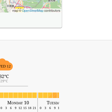
map ©
OpenStreetMap
contributors
ED 12
32°C
29°C
Monday 10
Tuesday 11
Wednesday 12
0
3
6
9
12
15
18
21
0
3
6
9
12
15
18
21
0
3
6
9
12
15
18