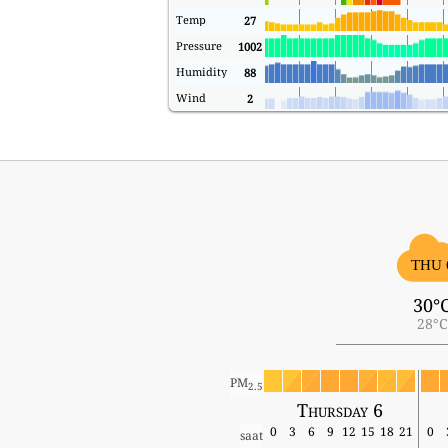
Temp
27
Pressure
1002
Humidity
88
Wind
2
THU 
30°
28°C
PM
2.5
Thursday 6
0
3
6
9
12
15
18
21
0
saat