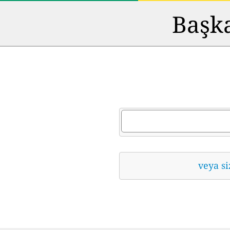
Başka
veya si