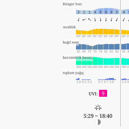
Rüzgar hızı
2
1
1
4
8
9
8
5
4
sıcaklık
28°
28°
28°
29°
29°
29°
29°
29°
28°
2
bağıl nem
82
80
75
76
79
82
81
82
82
barometrik basınç
1003
1003
1003
1003
1001
1000
1000
1001
1000
1
toplam yağış
1.8
0.1
0.2
0.1
0.7
1.9
1.3
0
9
UVI:
5:29 ~ 18:40