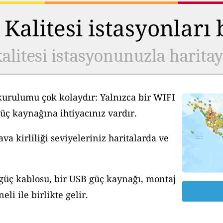
Kalitesi istasyonları
alitesi istasyonunuzla harita
kurulumu çok kolaydır: Yalnızca bir WIFI
üç kaynağına ihtiyacınız vardır.
a kirliliği seviyeleriniz haritalarda ve
 güç kablosu, bir USB güç kaynağı, montaj
li ile birlikte gelir.