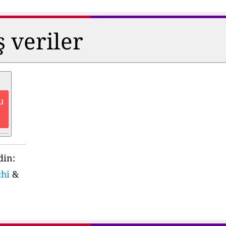
ş veriler
u
din:
chi
&