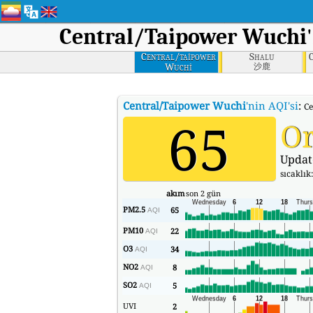
Central/Taipower Wuchi
Central/taipower
Shalu
Wuchi
沙鹿
Central/Taipower Wuchi
'nin AQI'si
:
Ce
65
Or
Updat
sıcaklık
akım
son 2 gün
PM2.5
65
AQI
PM10
22
AQI
O3
34
AQI
NO2
8
AQI
SO2
5
AQI
UVI
2