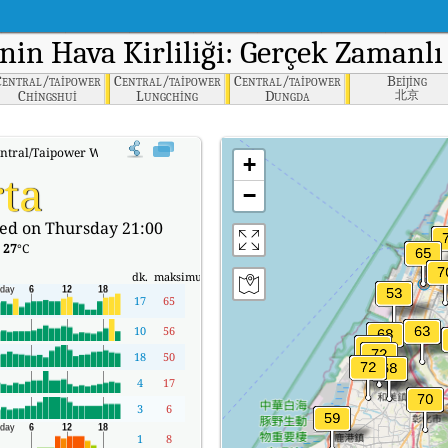
'nin Hava Kirliliği: Gerçek Zamanlı
Central/taipower
Central/taipower
Central/taipower
Beijing
Chingshui
Lungching
Dungda
北京
ntral/Taipower Wuchi'nin Gerçek Zamanlı Hava Kalitesi Endeksi (AQI).
+
ta
−
ed on Thursday 21:00
:
27
°C
dk.
maksimum
17
65
10
56
18
50
4
17
3
6
1
8