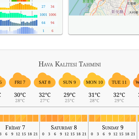
27
34
1001
1006
64
94
1
6
Hava Kalitesi Tahmini
6
FRI 7
SAT 8
SUN 9
MON 10
TUE 11
W
C
30°C
32°C
29°C
31°C
32°C
28°C
27°C
25°C
28°C
29°C
Friday 7
Saturday 8
Sunday 9
3
6
9
12
15
18
21
0
3
6
9
12
15
18
21
0
3
6
9
12
15
18
21