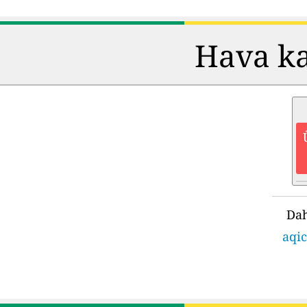
Hava kal
Dah
aqic