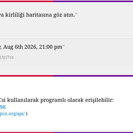
kirliliği haritasına göz atın.
”
, Aug 6th 2026, 21:00 pm
”
/tr/?cs
i kullanılarak programlı olarak erişilebilir:
598
icn.org/api/
)