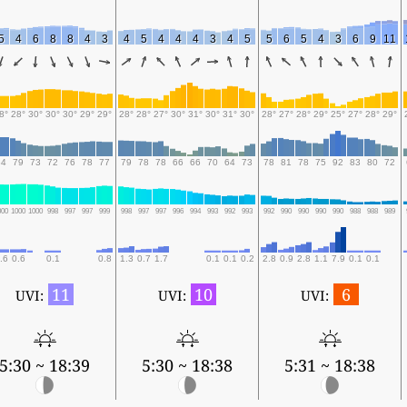
5
4
6
8
8
4
3
4
5
4
4
4
3
4
5
5
6
5
4
3
6
9
11
8°
28°
30°
30°
30°
29°
29°
28°
28°
27°
30°
31°
30°
31°
30°
28°
27°
28°
29°
25°
27°
28°
29°
84
79
73
72
76
78
77
79
78
78
66
66
70
64
73
78
81
78
75
92
83
80
72
000
1000
1000
998
997
997
999
998
997
997
996
994
993
992
993
992
990
990
990
990
988
988
989
.6
0.6
0.1
0.8
1.3
0.7
1.7
0.1
0.1
0.2
2.8
0.9
2.8
1.1
7.9
0.1
0.1
11
10
6
UVI:
UVI:
UVI:
5:30 ~ 18:39
5:30 ~ 18:38
5:31 ~ 18:38