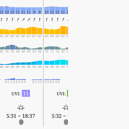
11
13
12
11
11
11
9
8
10
11
11
11
13
12
10
10
10
10
9
9
11
10
9
29°
29°
28°
30°
30°
31°
31°
30°
29°
29°
29°
32°
31°
31°
31°
30°
29°
29°
30°
32°
31°
31°
31°
68
74
78
69
68
65
63
68
70
71
70
62
67
69
67
70
73
75
66
62
66
68
69
988
988
990
991
991
992
993
995
995
995
997
997
996
997
998
999
998
999
1000
999
998
997
999
0.2
1.4
0.4
0.5
0.1
0.2
0.3
0.3
0.5
0.1
0.1
0.1
11
1
UVI:
UVI:
5:32 ~ 18:36
5:31 ~ 18:37
5:32 ~ 18:36