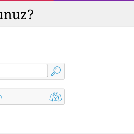
sunuz?
m