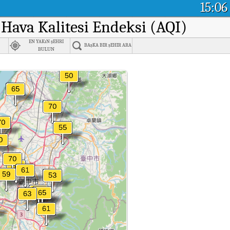
15:06
 Hava Kalitesi Endeksi (AQI)
EN YAKıN şEHRI
BAşKA BIR şEHIR ARA
BULUN